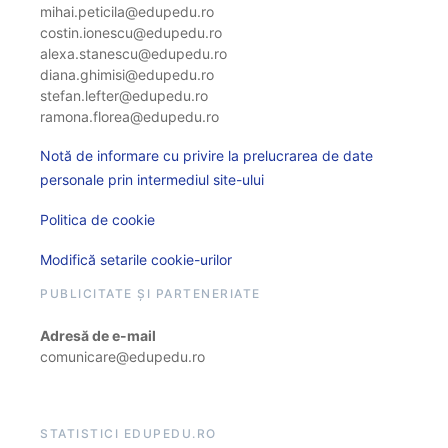
mihai.peticila@edupedu.ro
costin.ionescu@edupedu.ro
alexa.stanescu@edupedu.ro
diana.ghimisi@edupedu.ro
stefan.lefter@edupedu.ro
ramona.florea@edupedu.ro
Notă de informare cu privire la prelucrarea de date
personale prin intermediul site-ului
Politica de cookie
Modifică setarile cookie-urilor
PUBLICITATE ȘI PARTENERIATE
Adresă de e-mail
comunicare@edupedu.ro
STATISTICI EDUPEDU.RO