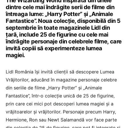
The Wizarding World inspirată din unele
dintre cele mai îndrăgite serii de filme din
întreaga lume: „Harry Potter” și „Animale
Fantastice”. Noua colecție, disponibilă din 5
septembrie în toate magazinele Lidl din
țară, include 25 de figurine cu cele mai
îndrăgite personaje din celebrele filme, care
invită copiii să experimenteze lumea
magiei.
Lidl România își invită clienții să descopere Lumea
Vrăjitorilor, aducând în magazine personaje celebre
din seriile de filme „Harry Potter” și „Animale
Fantastice”, într-o colecție unică de 25 de figurine,
prin care cei mici pot descoperi lumea magiei și a
vrăjitoarelor și vrăjitorilor. Personaje precum Harry,
Hermione, Ron sau Newt Salamandă vor face parte
din colecția de 25 de figurine, care pot fi integrate și