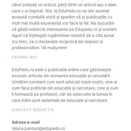
când preluați un articol, părți dintr-un articol sau o idee
care v-a inspirat. Noi, la EduPedu.ro ne-am asumat
această conduită etică și sperăm că și publicațiile cu
mult mai multă experiență vor face la fel. Ne bucurăm
că găsiți subiecte interesante pe Edupedu.ro și suntem
siguri că înțelegeți rugămintea noastră de a cita sursa
(cu link), ca o declarație reciprocă de respect și
profesionalism. Vă mulțumim!
DESPRE NOI
EduPedu.ro este o publicație online care găzduiește
exclusiv articole din domeniul educației și cercetării.
Urmărim constant cum sunt educați copiii noștri, cine și
cum face politicile din educație și cercetare, cine și cum
îi formează pe profesori, cât de adecvate la lumea în
care trăim sunt sistemele de educație și cercetare.
CONTACT REDACȚIE
Adrese e-mail
raluca.pantazi@edupedu.ro