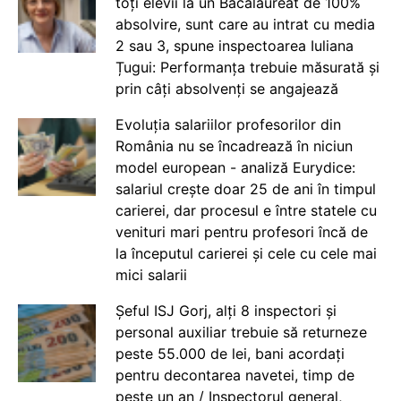
toți elevii la un Bacalaureat de 100%
absolvire, sunt care au intrat cu media
2 sau 3, spune inspectoarea Iuliana
Țugui: Performanța trebuie măsurată și
prin câți absolvenți se angajează
Evoluția salariilor profesorilor din
România nu se încadrează în niciun
model european - analiză Eurydice:
salariul crește doar 25 de ani în timpul
carierei, dar procesul e între statele cu
venituri mari pentru profesori încă de
la începutul carierei și cele cu cele mai
mici salarii
Șeful ISJ Gorj, alți 8 inspectori și
personal auxiliar trebuie să returneze
peste 55.000 de lei, bani acordați
pentru decontarea navetei, timp de
peste un an / Inspectorul general,