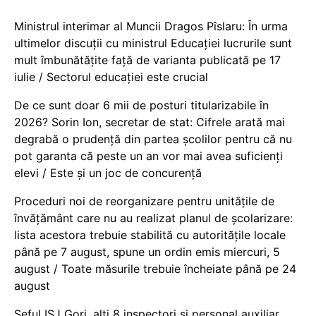
Ministrul interimar al Muncii Dragos Pîslaru: În urma
ultimelor discuții cu ministrul Educației lucrurile sunt
mult îmbunătățite față de varianta publicată pe 17
iulie / Sectorul educației este crucial
De ce sunt doar 6 mii de posturi titularizabile în
2026? Sorin Ion, secretar de stat: Cifrele arată mai
degrabă o prudență din partea școlilor pentru că nu
pot garanta că peste un an vor mai avea suficienți
elevi / Este și un joc de concurență
Proceduri noi de reorganizare pentru unitățile de
învățământ care nu au realizat planul de școlarizare:
lista acestora trebuie stabilită cu autoritățile locale
până pe 7 august, spune un ordin emis miercuri, 5
august / Toate măsurile trebuie încheiate până pe 24
august
Șeful ISJ Gorj, alți 8 inspectori și personal auxiliar