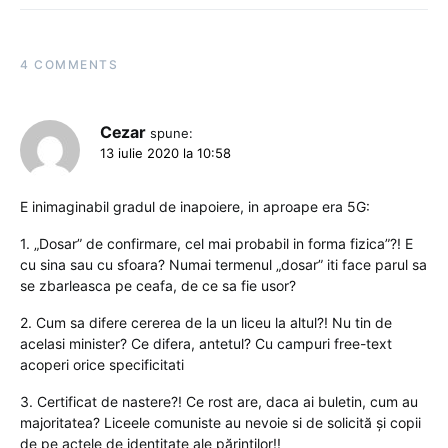
4 COMMENTS
Cezar
spune:
13 iulie 2020 la 10:58
E inimaginabil gradul de inapoiere, in aproape era 5G:
1. „Dosar” de confirmare, cel mai probabil in forma fizica”?! E
cu sina sau cu sfoara? Numai termenul „dosar” iti face parul sa
se zbarleasca pe ceafa, de ce sa fie usor?
2. Cum sa difere cererea de la un liceu la altul?! Nu tin de
acelasi minister? Ce difera, antetul? Cu campuri free-text
acoperi orice specificitati
3. Certificat de nastere?! Ce rost are, daca ai buletin, cum au
majoritatea? Liceele comuniste au nevoie si de solicită și copii
de pe actele de identitate ale părinților!!