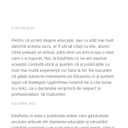
COPYRIGHT
Pentru că scrieți despre educație, sau cu atât mai mult
datorită acestui lucru, ar fi util să citați cu link, atunci
când preluați un articol, părți dintr-un articol sau o idee
care v-a inspirat. Noi, la EduPedu.ro ne-am asumat
această conduită etică și sperăm că și publicațiile cu
mult mai multă experiență vor face la fel. Ne bucurăm
că găsiți subiecte interesante pe Edupedu.ro și suntem
siguri că înțelegeți rugămintea noastră de a cita sursa
(cu link), ca o declarație reciprocă de respect și
profesionalism. Vă mulțumim!
DESPRE NOI
EduPedu.ro este o publicație online care găzduiește
exclusiv articole din domeniul educației și cercetării.
Urmărim constant cum sunt educați copiii noștri, cine și