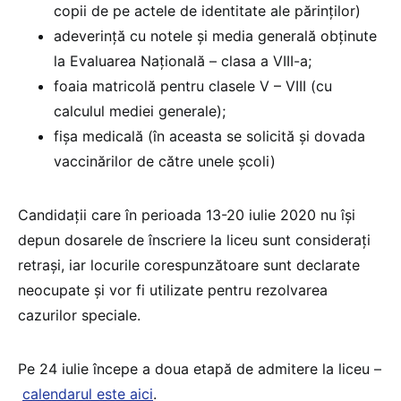
copii de pe actele de identitate ale părinților)
adeverinţă cu notele şi media generală obţinute
la Evaluarea Naţională – clasa a VIII-a;
foaia matricolă pentru clasele V – VIII (cu
calculul mediei generale);
fişa medicală (în aceasta se solicită și dovada
vaccinărilor de către unele școli)
Candidaţii care în perioada 13-20 iulie 2020 nu îşi
depun dosarele de înscriere la liceu sunt consideraţi
retraşi, iar locurile corespunzătoare sunt declarate
neocupate şi vor fi utilizate pentru rezolvarea
cazurilor speciale.
Pe 24 iulie începe a doua etapă de admitere la liceu –
calendarul este aici
.