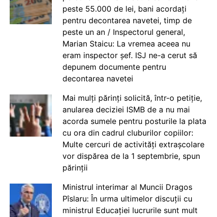
peste 55.000 de lei, bani acordați
pentru decontarea navetei, timp de
peste un an / Inspectorul general,
Marian Staicu: La vremea aceea nu
eram inspector șef. ISJ ne-a cerut să
depunem documente pentru
decontarea navetei
Mai mulți părinți solicită, într-o petiție,
anularea deciziei ISMB de a nu mai
acorda sumele pentru posturile la plata
cu ora din cadrul cluburilor copiilor:
Multe cercuri de activități extrașcolare
vor dispărea de la 1 septembrie, spun
părinții
Ministrul interimar al Muncii Dragos
Pîslaru: În urma ultimelor discuții cu
ministrul Educației lucrurile sunt mult