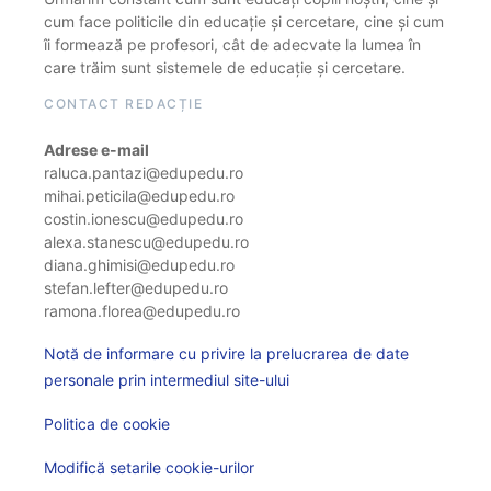
cum face politicile din educație și cercetare, cine și cum
îi formează pe profesori, cât de adecvate la lumea în
care trăim sunt sistemele de educație și cercetare.
CONTACT REDACȚIE
Adrese e-mail
raluca.pantazi@edupedu.ro
mihai.peticila@edupedu.ro
costin.ionescu@edupedu.ro
alexa.stanescu@edupedu.ro
diana.ghimisi@edupedu.ro
stefan.lefter@edupedu.ro
ramona.florea@edupedu.ro
Notă de informare cu privire la prelucrarea de date
personale prin intermediul site-ului
Politica de cookie
Modifică setarile cookie-urilor