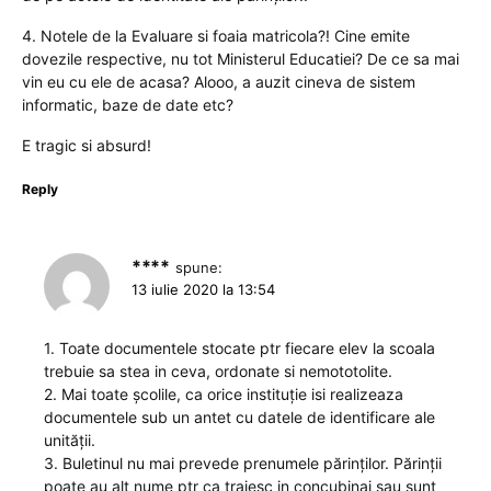
4. Notele de la Evaluare si foaia matricola?! Cine emite
dovezile respective, nu tot Ministerul Educatiei? De ce sa mai
vin eu cu ele de acasa? Alooo, a auzit cineva de sistem
informatic, baze de date etc?
E tragic si absurd!
Reply
****
spune:
13 iulie 2020 la 13:54
1. Toate documentele stocate ptr fiecare elev la scoala
trebuie sa stea in ceva, ordonate si nemototolite.
2. Mai toate școlile, ca orice instituție isi realizeaza
documentele sub un antet cu datele de identificare ale
unității.
3. Buletinul nu mai prevede prenumele părinților. Părinții
poate au alt nume ptr ca traiesc in concubinaj sau sunt