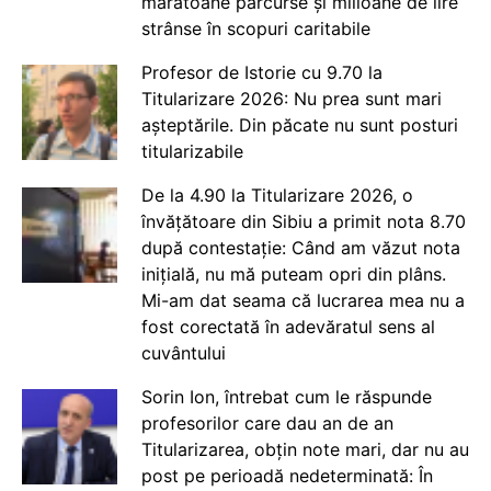
maratoane parcurse și milioane de lire
strânse în scopuri caritabile
Profesor de Istorie cu 9.70 la
Titularizare 2026: Nu prea sunt mari
așteptările. Din păcate nu sunt posturi
titularizabile
De la 4.90 la Titularizare 2026, o
învățătoare din Sibiu a primit nota 8.70
după contestație: Când am văzut nota
inițială, nu mă puteam opri din plâns.
Mi-am dat seama că lucrarea mea nu a
fost corectată în adevăratul sens al
cuvântului
Sorin Ion, întrebat cum le răspunde
profesorilor care dau an de an
Titularizarea, obțin note mari, dar nu au
post pe perioadă nedeterminată: În