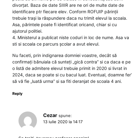
divorțat. Baza de date SIIIR are ne ori de multe date de
identificare ptr fiecare elev. Conform ROFUIP părinții
trebuie trași la răspundere daca nu trimit elevul la scoala.
Asa, părintele poate fi identificat oricand, chiar si cu
ajutorul politiei.
4. Ministerul a publicat niste coduri in loc de nume. Asa va
sti si scoala ce parcurs școlar a avut elevul.
Nu faceti, prin indignarea domniei voastre, decât să
confirmați bănuiala că sunteți „gică contra” si ca daca e pe
o listă de admitere elevul trebuie primit in 2020 si livrat in
2024, daca se poate si cu bacul luat. Eventual, doamne fer’
să vă fie „luată urma” si sa fiti deranjat de scoala 4 ani.
Reply
Cezar
spune:
13 iulie 2020 la 14:17