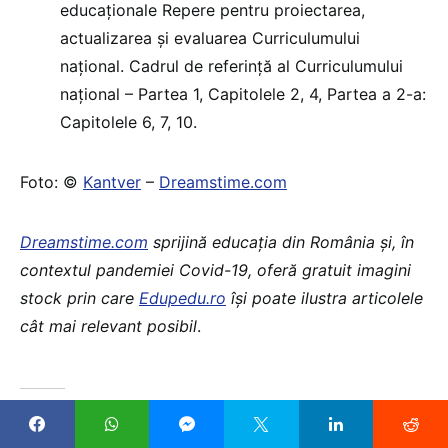
educaționale Repere pentru proiectarea,
actualizarea și evaluarea Curriculumului
național. Cadrul de referință al Curriculumului
național – Partea 1, Capitolele 2, 4, Partea a 2-a:
Capitolele 6, 7, 10.
Foto: ©
Kantver
–
Dreamstime.com
Dreamstime.com
sprijină educaţia din România şi, în
contextul pandemiei Covid-19, oferă gratuit imagini
stock prin care
Edupedu.ro
îşi poate ilustra articolele
cât mai relevant posibil
.
Similare
Concurs directori 2022, sesiunea a treia: Înscrierile au