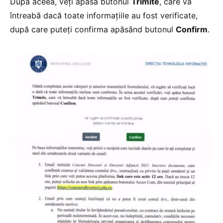
După aceea, veți apăsa butonul
Trimite
, care vă
întreabă dacă toate informațiile au fost verificate,
după care puteți confirma apăsând butonul
Confirm
.