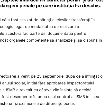
lângerii penale pe care instituția l-a deschis.
că a fost sesizat de părinți ai elevilor transferați în
colegiu legat de modalitatea de realizare a
ările acestora fac parte din documentația pentru
 încât organele competente să analizeze și să dispună în
irectoarei a venit pe 25 septembrie, după ce a înființat o
 anului școlar, inițial fără aprobarea inspectoratului
eia ISMB a revenit cu câteva zile înainte să decidă
i fost descoperite în urma unui control al ISMB în liceu
nsferuri și examenele de diferențe pentru