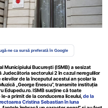
gă-ne ca sursă preferată în Google
al Municipiului București (ISMB) a sesizat
 Judecătoria sectorului 2 în cazul neregulilor
e elevilor de la începutul acestui an școlar la
Muzică „George Enescu”, transmite instituția
ru Edupedu.ro. ISMB susține că toate
e-a primit de la conducerea liceului,
de la
rectoarea Cristina Sebastian în luna
ă „faptele îmbracă un caracter penal” și au fost