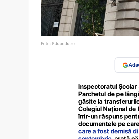
Foto: Edupedu.ro
Adau
Inspectoratul Școlar 
Parchetul de pe lângă
găsite la transferuril
Colegiul Național de 
într-un răspuns pent
documentele pe care l
care a fost demisă di
septembrie
, arată c