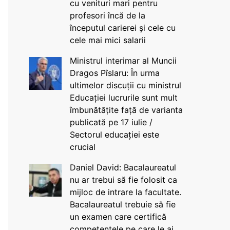
cu venituri mari pentru
profesori încă de la
începutul carierei și cele cu
cele mai mici salarii
Ministrul interimar al Muncii
Dragos Pîslaru: În urma
ultimelor discuții cu ministrul
Educației lucrurile sunt mult
îmbunătățite față de varianta
publicată pe 17 iulie /
Sectorul educației este
crucial
Daniel David: Bacalaureatul
nu ar trebui să fie folosit ca
mijloc de intrare la facultate.
Bacalaureatul trebuie să fie
un examen care certifică
competențele pe care le ai