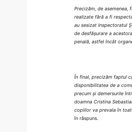
Precizăm, de asemenea, fapt
realizate fără a fi respect
au sesizat Inspectoratul Ş
de desfăşurare a acestora
penală, astfel încât orga
În final, precizăm faptul c
disponibilitatea de a comu
precum şi demersurile într
doamna Cristina Sebastian
copiilor va prevala în toat
în răspuns.