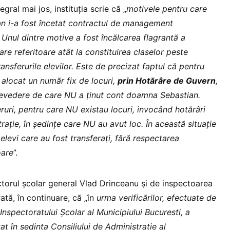
egral mai jos, instituția scrie că „
motivele pentru care
n i-a fost încetat contractul de management
 Unul dintre motive a fost încălcarea flagrantă a
oare referitoare atât la constituirea claselor peste
ransferurile elevilor. Este de precizat faptul că pentru
 alocat un număr fix de locuri,
prin Hotărâre de Guvern
,
prevedere de care NU a ținut cont doamna Sebastian.
ruri, pentru care NU existau locuri, invocând hotărâri
rație, în şedințe care NU au avut loc. În această situație
levi care au fost transferați, fără respectarea
oare
”.
ctorul școlar general Vlad Drinceanu și de inspectoarea
ată, în continuare, că „în
urma verificărilor, efectuate de
Inspectoratului Școlar al Municipiului Bucuresti, a
at în ședința Consiliului de Administraţie al