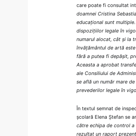
care poate fi consultat int
doamnei Cristina Sebastia
educațional sunt multiple.
dispozițiilor legale în vig
numarul alocat, cât şi la t
învățământul de artă este
fără a putea fi depășit, 
Aceasta a aprobat transfe
ale Consiliului de Administ
se află un număr mare de e
prevederilor legale în vig
În textul semnat de inspe
școlară Elena Ștefan se ar
către echipa de control a 
rezultat un raport prezent