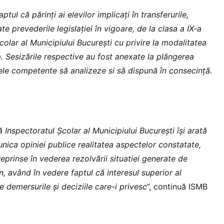
ul că părinți ai elevilor implicați în transferurile,
ate prevederile legislației în vigoare, de la clasa a IX-a
colar al Municipiului Bucureşti cu privire la modalitatea
. Sesizările respective au fost anexate la plângerea
nele competente să analizeze si să dispună în consecință.
ă Inspectoratul Școlar al Municipiului Bucureşti își arată
nica opiniei publice realitatea aspectelor constatate,
eprinse în vederea rezolvării situatiei generate de
, având în vedere faptul că interesul superior al
e demersurile și deciziile care-i privesc
”, continuă ISMB