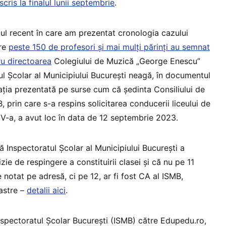
ris la finalul lunii septembrie
.
lul recent în care am prezentat cronologia cazului
are
peste 150 de profesori și mai mulți părinți au semnat
ru directoarea
Colegiului de Muzică „George Enescu”
ul Școlar al Municipiului București neagă, în documentul
ația prezentată pe surse cum că ședinta Consiliului de
, prin care s-a respins solicitarea conducerii liceului de
 V-a, a avut loc în data de 12 septembrie 2023.
ă Inspectoratul Școlar al Municipiului București a
ie de respingere a constituirii clasei și că nu pe 11
notat pe adresă, ci pe 12, ar fi fost CA al ISMB,
astre –
detalii aici
.
nspectoratul Școlar București (ISMB) către Edupedu.ro,