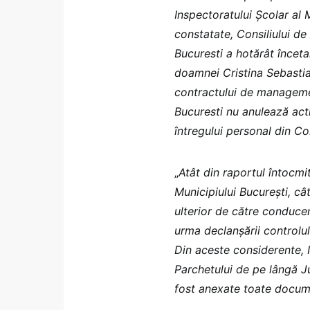
Inspectoratului Școlar al 
constatate, Consiliului de
Bucuresti a hotărât încet
doamnei Cristina Sebastia
contractului de managemen
Bucuresti nu anulează activ
întregului personal din C
„
Atât din raportul întocmi
Municipiului București, câ
ulterior de către conduce
urma declanșării controlul
Din aceste considerente, I
Parchetului de pe lângă J
fost anexate toate docume