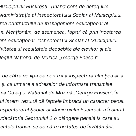
Municipiului Bucureşti. Ținând cont de neregulile
 Administrație al Inspectoratului Școlar al Municipiului
area contractului de management educațional al
n. Menționăm, de asemenea, faptul că prin încetarea
t educațional, Inspectoratul Scolar al Municipiului
itatea și rezultatele deosebite ale elevilor și ale
olegiul Național de Muzică „George Enescu”
”.
t de către echipa de control a Inspectoratului Şcolar al
t și ca urmare a adreselor de informare transmise
rea Colegiul National de Muzică „George Enescu”, în
ui intern, rezultă că faptele îmbracă un caracter penal.
nspectoratul Școlar al Municipiului Bucureşti a înaintat
udecătoria Sectorului 2 o plângere penală la care au
ntele transmise de către unitatea de învăţământ.