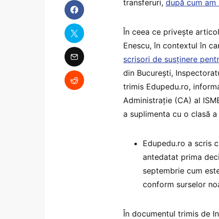
transferuri,
după cum am sc
În ceea ce privește artico
Enescu, în contextul în c
scrisori de susținere pent
din București, Inspectorat
trimis Edupedu.ro, inform
Administrație (CA) al ISMB
a suplimenta cu o clasă a
Edupedu.ro a scris c
antedatat prima deciz
septembrie cum este 
conform surselor no
În documentul trimis de I