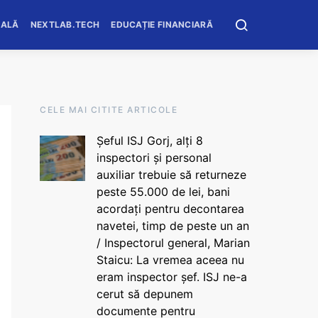
OALĂ
NEXTLAB.TECH
EDUCAȚIE FINANCIARĂ
CELE MAI CITITE ARTICOLE
Șeful ISJ Gorj, alți 8
inspectori și personal
auxiliar trebuie să returneze
peste 55.000 de lei, bani
acordați pentru decontarea
navetei, timp de peste un an
/ Inspectorul general, Marian
Staicu: La vremea aceea nu
eram inspector șef. ISJ ne-a
cerut să depunem
documente pentru