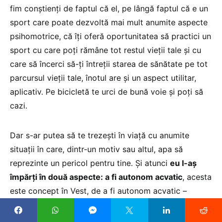
fim conștienți de faptul că el, pe lângă faptul că e un
sport care poate dezvoltă mai mult anumite aspecte
psihomotrice, că îți oferă oportunitatea să practici un
sport cu care poți rămâne tot restul vieții tale și cu
care să încerci să-ți întreții starea de sănătate pe tot
parcursul vieții tale, înotul are și un aspect utilitar,
aplicativ. Pe bicicletă te urci de bună voie și poți să
cazi.
Dar s-ar putea să te trezești în viață cu anumite
situații în care, dintr-un motiv sau altul, apa să
reprezinte un pericol pentru tine. Și atunci
eu l-aș
împărți în două aspecte: a fi autonom acvatic
, acesta
este concept în Vest, de a fi autonom acvatic –
pentru că ei nu fac neapărat înot în ideea în care să
meargă mai departe către linia de performanță, ci