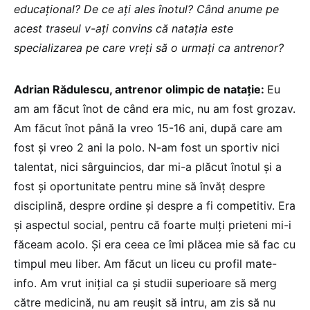
educațional? De ce ați ales înotul? Când anume pe
acest traseul v-ați convins că natația este
specializarea pe care vreți să o urmați ca antrenor?
Adrian Rădulescu, antrenor olimpic de natație:
Eu
am am făcut înot de când era mic, nu am fost grozav.
Am făcut înot până la vreo 15-16 ani, după care am
fost și vreo 2 ani la polo. N-am fost un sportiv nici
talentat, nici sârguincios, dar mi-a plăcut înotul și a
fost și oportunitate pentru mine să învăț despre
disciplină, despre ordine și despre a fi competitiv. Era
și aspectul social, pentru că foarte mulți prieteni mi-i
făceam acolo. Și era ceea ce îmi plăcea mie să fac cu
timpul meu liber. Am făcut un liceu cu profil mate-
info. Am vrut inițial ca și studii superioare să merg
către medicină, nu am reușit să intru, am zis să nu