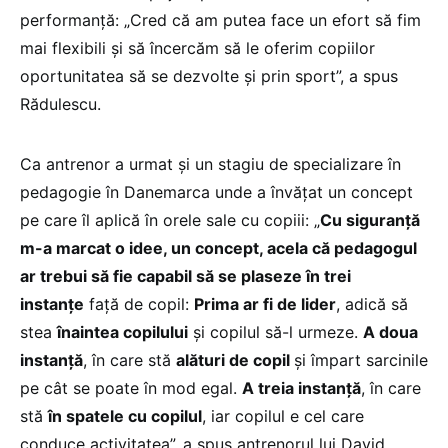
performanță: „Cred că am putea face un efort să fim
mai flexibili și să încercăm să le oferim copiilor
oportunitatea să se dezvolte și prin sport”, a spus
Rădulescu.
Ca antrenor a urmat și un stagiu de specializare în
pedagogie în Danemarca unde a învățat un concept
pe care îl aplică în orele sale cu copiii: „
Cu siguranță
m-a marcat o idee, un concept, acela că pedagogul
ar trebui să fie capabil să se plaseze în trei
instanțe
față de copil:
Prima ar fi de lider
, adică să
stea
înaintea copilului
și copilul să-l urmeze.
A doua
instanță
, în care stă
alături de copil
și împart sarcinile
pe cât se poate în mod egal.
A treia instanță
, în care
stă
în spatele cu copilul
, iar copilul e cel care
conduce activitatea”, a spus antrenorul lui David