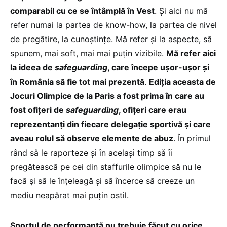
comparabil cu ce se întâmplă în Vest
. Și aici nu mă
refer numai la partea de know-how, la partea de nivel
de pregătire, la cunoștințe. Mă refer și la aspecte, să
spunem, mai soft, mai mai puțin vizibile.
Mă refer aici
la ideea de
safeguarding
, care începe ușor-ușor și
în România să fie tot mai prezentă
.
Ediția aceasta de
Jocuri Olimpice de la Paris a fost prima în care au
fost ofițeri de
safeguarding
, ofițeri care erau
reprezentanți din fiecare delegație sportivă și care
aveau rolul să observe elemente de abuz
. În primul
rând să le raporteze și în același timp să îi
pregătească pe cei din staffurile olimpice să nu le
facă și să le înțeleagă și să încerce să creeze un
mediu neapărat mai puțin ostil.
Sportul de performanță nu trebuie făcut cu orice