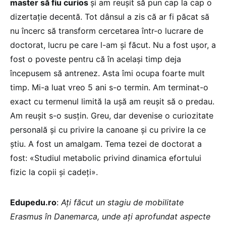
master să fiu curios
și am reușit să pun cap la cap o
dizertație decentă. Tot dânsul a zis că ar fi păcat să
nu încerc să transform cercetarea într-o lucrare de
doctorat, lucru pe care l-am și făcut. Nu a fost ușor, a
fost o poveste pentru că în același timp deja
începusem să antrenez. Asta îmi ocupa foarte mult
timp. Mi-a luat vreo 5 ani s-o termin. Am terminat-o
exact cu termenul limită la ușă am reușit să o predau.
Am reușit s-o susțin. Greu, dar devenise o curiozitate
personală și cu privire la canoane și cu privire la ce
știu. A fost un amalgam. Tema tezei de doctorat a
fost: «Studiul metabolic privind dinamica efortului
fizic la copii și cadeți».
Edupedu.ro
:
Ați făcut un stagiu de mobilitate
Erasmus în Danemarca, unde ați aprofundat aspecte