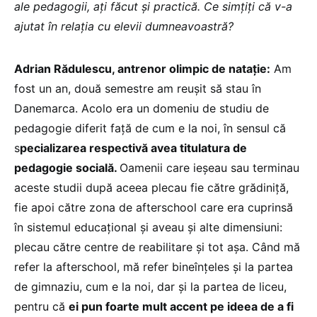
ale pedagogii, ați făcut și practică. Ce simțiți că v-a
ajutat în relația cu elevii dumneavoastră?
Adrian Rădulescu, antrenor olimpic de natație:
Am
fost un an, două semestre am reușit să stau în
Danemarca. Acolo era un domeniu de studiu de
pedagogie diferit față de cum e la noi, în sensul că
s
pecializarea respectivă avea titulatura de
pedagogie socială.
Oamenii care ieșeau sau terminau
aceste studii după aceea plecau fie către grădiniță,
fie apoi către zona de afterschool care era cuprinsă
în sistemul educațional și aveau și alte dimensiuni:
plecau către centre de reabilitare și tot așa. Când mă
refer la afterschool, mă refer bineînțeles și la partea
de gimnaziu, cum e la noi, dar și la partea de liceu,
pentru că
ei pun foarte mult accent pe ideea de a fi