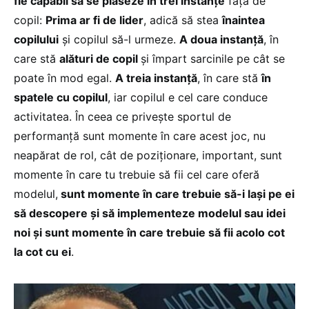
fie capabil să se plaseze în trei instanțe
față de
copil:
Prima ar fi de lider
, adică să stea
înaintea
copilului
și copilul să-l urmeze.
A doua instanță
, în
care stă
alături de copil
și împart sarcinile pe cât se
poate în mod egal.
A treia instanță
, în care stă
în
spatele cu copilul
, iar copilul e cel care conduce
activitatea. În ceea ce privește sportul de
performanță sunt momente în care acest joc, nu
neapărat de rol, cât de poziționare, important, sunt
momente în care tu trebuie să fii cel care oferă
modelul,
sunt momente în care trebuie să-i lași pe ei
să descopere și să implementeze modelul sau idei
noi și sunt momente în care trebuie să fii acolo cot
la cot cu ei
.