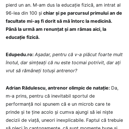
pierd un an. M-am dus la educație fizică, am intrat al
96-lea din 100 și
chiar și pe parcursul primului an de
facultate mi-aș fi dorit să mă întorc la medicină.
Până la urmă am renunțat și am rămas aici, la
educație fizică.
Edupedu.ro:
Așadar, pentru că v-a plăcut foarte mult
înotul, dar simțeați că nu este tocmai potrivit, dar ați
vrut să rămâneți totuși antrenor?
Adrian Rădulescu, antrenor olimpic de natație:
Da,
m-a prins, pentru că inevitabil sportul de
performanță noi spunem că e un microb care te
prinde și te ține acolo și cumva ajungi să iei niște
decizii de viață, uneori inexplicabile. Faptul că trebuie
să pleci în cantonamente, că sunt momente bune și