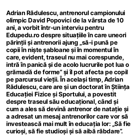
Adrian Rădulescu, antrenorul campionului
olimpic David Popovici de la vârsta de 10
ani, a vorbit într-un interviu pentru
Edupedu.ro despre situațiile în care uneori
părinții și antrenorii ajung „să-i pună pe
copii în niște șabloane și în momentul în
care, evident, traseul nu mai corespunde,
intră în panică și de acolo lucrurile pot lua o
grămadă de forme” și îl pot afecta pe copil
pe parcursul vieții. În același timp, Adrian
Rădulescu, care are și un doctorat în Știința
Educației Fizice și Sportului, a povestit
despre traseul său educațional, când și
cum a ales să devină antrenor de natație și
a adresat un mesaj antrenorilor care vor să
investească mai mult în educația lor: „Să fie
curioși, să fie studioși și să aibă răbdare”.