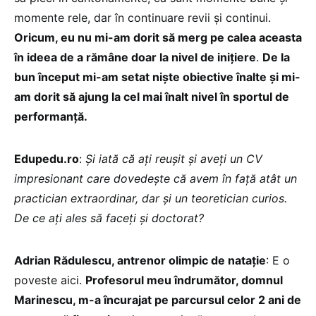
momente rele, dar în continuare revii și continui.
Oricum, eu nu mi-am dorit să merg pe calea aceasta
în ideea de a rămâne doar la nivel de inițiere
.
De la
bun început mi-am setat niște obiective înalte și mi-
am dorit să ajung la cel mai înalt nivel în sportul de
performanță.
Edupedu.ro
:
Și iată că ați reușit și aveți un CV
impresionant care dovedește că avem în față atât un
practician extraordinar, dar și un teoretician curios.
De ce ați ales să faceți și doctorat?
Adrian Rădulescu, antrenor olimpic de natație
: E o
poveste aici.
Profesorul meu îndrumător, domnul
Marinescu, m-a încurajat pe parcursul celor 2 ani de