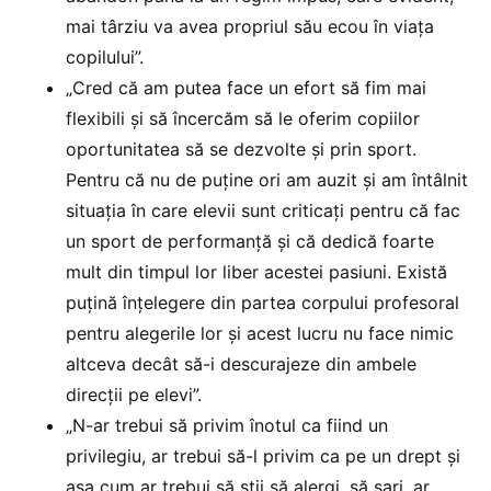
mai târziu va avea propriul său ecou în viața
copilului”.
„Cred că am putea face un efort să fim mai
flexibili și să încercăm să le oferim copiilor
oportunitatea să se dezvolte și prin sport.
Pentru că nu de puține ori am auzit și am întâlnit
situația în care elevii sunt criticați pentru că fac
un sport de performanță și că dedică foarte
mult din timpul lor liber acestei pasiuni. Există
puțină înțelegere din partea corpului profesoral
pentru alegerile lor și acest lucru nu face nimic
altceva decât să-i descurajeze din ambele
direcții pe elevi”.
„N-ar trebui să privim înotul ca fiind un
privilegiu, ar trebui să-l privim ca pe un drept și
așa cum ar trebui să știi să alergi, să sari, ar