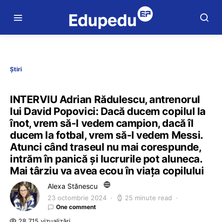
Știri
INTERVIU Adrian Rădulescu, antrenorul
lui David Popovici: Dacă ducem copilul la
înot, vrem să-l vedem campion, dacă îl
ducem la fotbal, vrem să-l vedem Messi.
Atunci când traseul nu mai corespunde,
intrăm în panică și lucrurile pot aluneca.
Mai târziu va avea ecou în viața copilului
Alexa Stănescu
23 octombrie 2024
25 minute read
One comment
28.715 vizualizări