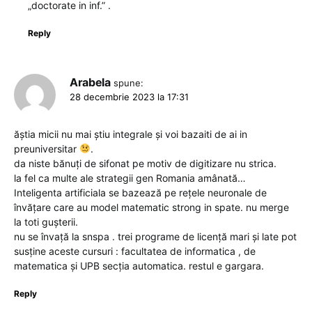
„doctorate in inf.” .
Reply
Arabela
spune:
28 decembrie 2023 la 17:31
ăștia micii nu mai știu integrale și voi bazaiti de ai in
preuniversitar
.
da niste bănuți de sifonat pe motiv de digitizare nu strica.
la fel ca multe ale strategii gen Romania amânată…
Inteligenta artificiala se bazează pe rețele neuronale de
învățare care au model matematic strong in spate. nu merge
la toti gușterii.
nu se învață la snspa . trei programe de licență mari și late pot
susține aceste cursuri : facultatea de informatica , de
matematica și UPB secția automatica. restul e gargara.
Reply