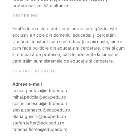
profesionalism. Vă mulțumim!
DESPRE NOI
EduPedu.ro este o publicație online care găzduiește
exclusiv articole din domeniul educației și cercetării.
Urmărim constant cum sunt educați copiii noștri, cine și
cum face politicile din educație și cercetare, cine și cum
îi formează pe profesori, cât de adecvate la lumea în
care trăim sunt sistemele de educație și cercetare.
CONTACT REDACȚIE
Adrese e-mail
raluca.pantazi@edupedu.ro
mihai.peticila@edupedu.ro
costin.ionescu@edupedu.ro
alexa.stanescu@edupedu.ro
diana.ghimisi@edupedu.ro
stefan.lefter@edupedu.ro
ramona.florea@edupedu.ro