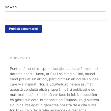
Sit web
COPYRIGHT
Pentru că scrieți despre educație, sau cu atât mai mult
datorită acestui lucru, ar fi util să citați cu link, atunci
când preluați un articol, părți dintr-un articol sau o idee
care v-a inspirat. Noi, la EduPedu.ro ne-am asumat
această conduită etică și sperăm că și publicațiile cu
mult mai multă experiență vor face la fel. Ne bucurăm
că găsiți subiecte interesante pe Edupedu.ro și suntem
siguri că înțelegeți rugămintea noastră de a cita sursa
(cu link), ca o declarație reciprocă de respect și