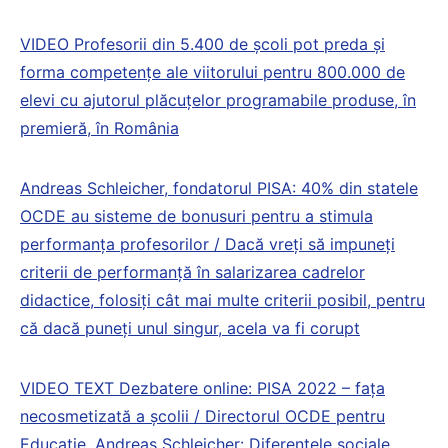
VIDEO Profesorii din 5.400 de școli pot preda și
forma competențe ale viitorului pentru 800.000 de
elevi cu ajutorul plăcuțelor programabile produse, în
premieră, în România
Andreas Schleicher, fondatorul PISA: 40% din statele
OCDE au sisteme de bonusuri pentru a stimula
performanța profesorilor / Dacă vreți să impuneți
criterii de performanță în salarizarea cadrelor
didactice, folosiți cât mai multe criterii posibil, pentru
că dacă puneți unul singur, acela va fi corupt
VIDEO TEXT Dezbatere online: PISA 2022 – fața
necosmetizată a școlii / Directorul OCDE pentru
Educație, Andreas Schleicher: Diferențele sociale