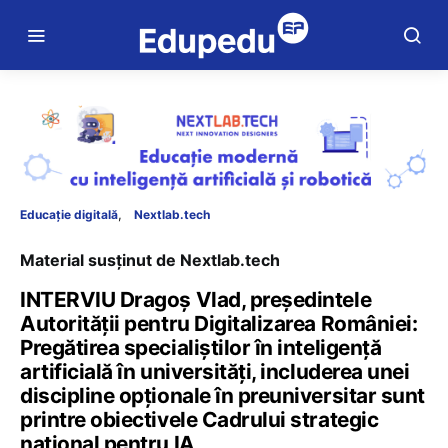
Educație digitală
Nextlab.tech
Material susținut de Nextlab.tech
INTERVIU Dragoș Vlad, președintele
Autorității pentru Digitalizarea României:
Pregătirea specialiștilor în inteligență
artificială în universități, includerea unei
discipline opționale în preuniversitar sunt
printre obiectivele Cadrului strategic
național pentru IA