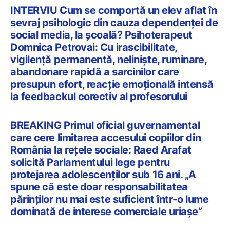
INTERVIU Cum se comportă un elev aflat în
sevraj psihologic din cauza dependenței de
social media, la școală? Psihoterapeut
Domnica Petrovai: Cu irascibilitate,
vigilență permanentă, neliniște, ruminare,
abandonare rapidă a sarcinilor care
presupun efort, reacție emoțională intensă
la feedbackul corectiv al profesorului
BREAKING Primul oficial guvernamental
care cere limitarea accesului copiilor din
România la rețele sociale: Raed Arafat
solicită Parlamentului lege pentru
protejarea adolescenților sub 16 ani. „A
spune că este doar responsabilitatea
părinților nu mai este suficient într-o lume
dominată de interese comerciale uriașe”