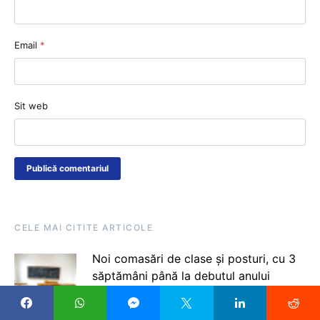
Email
*
Sit web
CELE MAI CITITE ARTICOLE
Noi comasări de clase și posturi, cu 3
săptămâni până la debutul anului
școlar 2026-2027, sunt semnalate de
Alin Badea, prim-vicepreședinte USLI