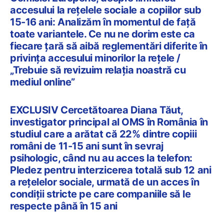
accesului la rețelele sociale a copiilor sub
15-16 ani: Analizăm în momentul de față
toate variantele. Ce nu ne dorim este ca
fiecare țară să aibă reglementări diferite în
privința accesului minorilor la rețele /
„Trebuie să revizuim relația noastră cu
mediul online”
EXCLUSIV Cercetătoarea Diana Tăut,
investigator principal al OMS în România în
studiul care a arătat că 22% dintre copiii
români de 11-15 ani sunt în sevraj
psihologic, când nu au acces la telefon:
Pledez pentru interzicerea totală sub 12 ani
a rețelelor sociale, urmată de un acces în
condiții stricte pe care companiile să le
respecte până în 15 ani