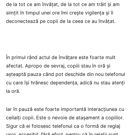
de la tot ce am învățat, de la tot ce am trăit și am
simțit în timpul unei ore îmi crește vigilența și îi
deconectează pe copii de la ceea ce au învățat.
În primul rând actul de învățare este foarte mult
afectat. Apropo de sevraj, copiii stau în oră și
așteaptă pauza când pot deschide din nou telefonul
cu care își hrănesc dependența, adică nu stau atenți
la oră.
Iar în pauză este foarte importantă interacțiunea cu
ceilalți copii. Este o nevoie de atașament a copiilor.
Sigur că ei folosesc telefonul ca o formă de reglaj
ușor, accesibil, fără efort, pentru că în relații sunt