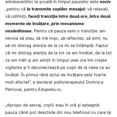
adolescenților la școală în timpul pauzelor este
nociv
„pentru că
le transmite copiilor mesajul:
vă relaxați,
vă odihniți,
faceți tranziția între două ore, între două
momente de învățare, prin mecanisme
nesănătoase
. Pentru că pauza este o tranziție: am
nevoie să stau, să mă mișc, să reflectez, să simt, nu
să-mi distrag atenția de la ce mi se întâmplă. Faptul
că-mi distrag atenția de la tot ce am învățat, de la tot
ce am trăit și am simțit în timpul unei ore îmi crește
vigilența și îi deconectează pe copii de la ceea ce au
învățat. În primul rând actul de învățare este foarte
mult afectat”, a declarat psihoterapeutul Domnica
Petrovai, pentru Edupedu.ro.
„Apropo de sevraj, copiii stau în oră și așteaptă
pauza când pot deschide din nou telefonul cu care își