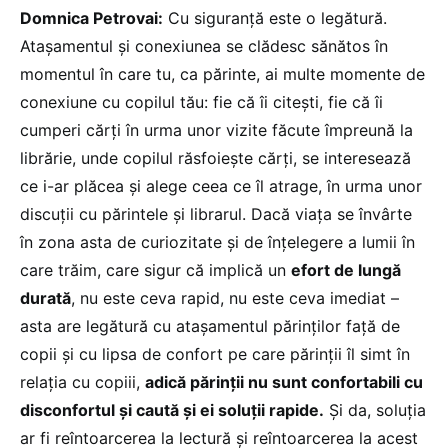
Domnica Petrovai:
Cu siguranță este o legătură.
Atașamentul și conexiunea se clădesc sănătos în
momentul în care tu, ca părinte, ai multe momente de
conexiune cu copilul tău: fie că îi citești, fie că îi
cumperi cărți în urma unor vizite făcute împreună la
librărie, unde copilul răsfoiește cărți, se interesează
ce i-ar plăcea și alege ceea ce îl atrage, în urma unor
discuții cu părintele și librarul. Dacă viața se învârte
în zona asta de curiozitate și de înțelegere a lumii în
care trăim, care sigur că implică un
efort de lungă
durată
, nu este ceva rapid, nu este ceva imediat –
asta are legătură cu atașamentul părinților față de
copii și cu lipsa de confort pe care părinții îl simt în
relația cu copiii,
adică părinții nu sunt confortabili cu
disconfortul și caută și ei soluții rapide.
Și da, soluția
ar fi reîntoarcerea la lectură și reîntoarcerea la acest