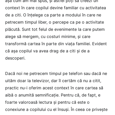
așa cum am mai spus, și astfel poți să creezi un
context în care copilul devine familiar cu activitatea
de a citi. O înțelege ca parte a modului în care ne
petrecem timpul liber, o percepe ca pe o activitate
plăcută. Sunt tot felul de evenimente la care putem
alege să mergem, cu costuri minime, și care
transformă cartea în parte din viața familiei. Evident
că așa copilul va avea drag de a citi și de a
descoperi.
Dacă noi ne petrecem timpul pe telefon sau dacă ne
uităm doar la televizor, dar îl certăm că nu a citit,
practic nu-i oferim acest context în care cartea să
aibă o anumită semnificație. Pentru că, de fapt, e
foarte valoroasă lectura și pentru că este o
conexiune a copilului cu el însuși. În ceea ce privește