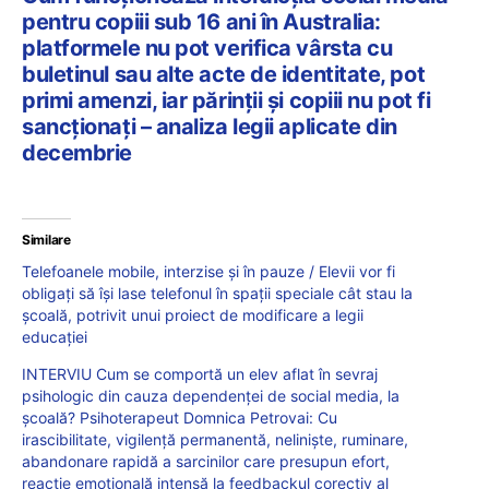
pentru copiii sub 16 ani în Australia:
platformele nu pot verifica vârsta cu
buletinul sau alte acte de identitate, pot
primi amenzi, iar părinții și copiii nu pot fi
sancționați – analiza legii aplicate din
decembrie
Similare
Telefoanele mobile, interzise și în pauze / Elevii vor fi
obligați să își lase telefonul în spații speciale cât stau la
școală, potrivit unui proiect de modificare a legii
educației
INTERVIU Cum se comportă un elev aflat în sevraj
psihologic din cauza dependenței de social media, la
școală? Psihoterapeut Domnica Petrovai: Cu
irascibilitate, vigilență permanentă, neliniște, ruminare,
abandonare rapidă a sarcinilor care presupun efort,
reacție emoțională intensă la feedbackul corectiv al