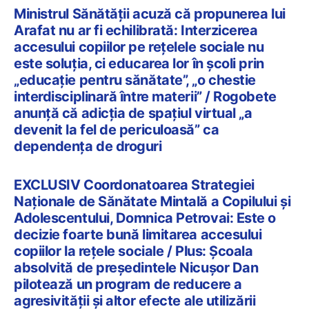
Ministrul Sănătății acuză că propunerea lui
Arafat nu ar fi echilibrată: Interzicerea
accesului copiilor pe reţelele sociale nu
este soluția, ci educarea lor în școli prin
„educaţie pentru sănătate”, „o chestie
interdisciplinară între materii” / Rogobete
anunță că adicţia de spaţiul virtual „a
devenit la fel de periculoasă” ca
dependența de droguri
EXCLUSIV Coordonatoarea Strategiei
Naționale de Sănătate Mintală a Copilului și
Adolescentului, Domnica Petrovai: Este o
decizie foarte bună limitarea accesului
copiilor la rețele sociale / Plus: Școala
absolvită de președintele Nicușor Dan
pilotează un program de reducere a
agresivității și altor efecte ale utilizării