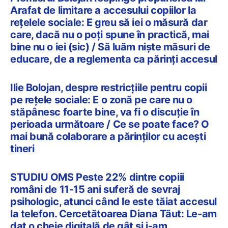
Arafat de limitare a accesului copiilor la
rețelele sociale: E greu să iei o măsură dar
care, dacă nu o poți spune în practică, mai
bine nu o iei (sic) / Să luăm niște măsuri de
educare, de a reglementa ca părinți accesul
Ilie Bolojan, despre restricțiile pentru copii
pe rețele sociale: E o zonă pe care nu o
stăpânesc foarte bine, va fi o discuție în
perioada următoare / Ce se poate face? O
mai bună colaborare a părinților cu acești
tineri
STUDIU OMS Peste 22% dintre copiii
români de 11-15 ani suferă de sevraj
psihologic, atunci când le este tăiat accesul
la telefon. Cercetătoarea Diana Tăut: Le-am
dat o cheie digitală de gât și i-am