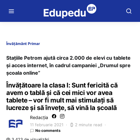
Învățământ Primar
Stațiile Petrom ajută circa 2.000 de elevi cu tablete
și acces internet, în cadrul campaniei „Drumul spre
școala online”
Învățătoare la clasa I: Sunt fericită că
avem o tablă și că cei mici vor avea
tablete – vor fi mult mai stimulați să
lucreze și să învețe, să vină la școală
Redacția
11 februarie 2021
2 minute read
No comments
3.423 de vizualizări