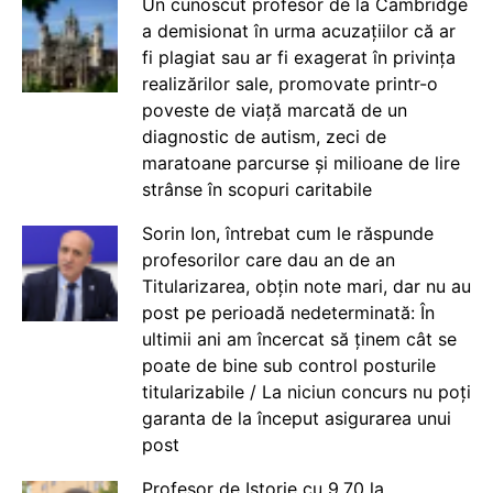
Un cunoscut profesor de la Cambridge
a demisionat în urma acuzațiilor că ar
fi plagiat sau ar fi exagerat în privința
realizărilor sale, promovate printr-o
poveste de viață marcată de un
diagnostic de autism, zeci de
maratoane parcurse și milioane de lire
strânse în scopuri caritabile
Sorin Ion, întrebat cum le răspunde
profesorilor care dau an de an
Titularizarea, obțin note mari, dar nu au
post pe perioadă nedeterminată: În
ultimii ani am încercat să ținem cât se
poate de bine sub control posturile
titularizabile / La niciun concurs nu poți
garanta de la început asigurarea unui
post
Profesor de Istorie cu 9.70 la