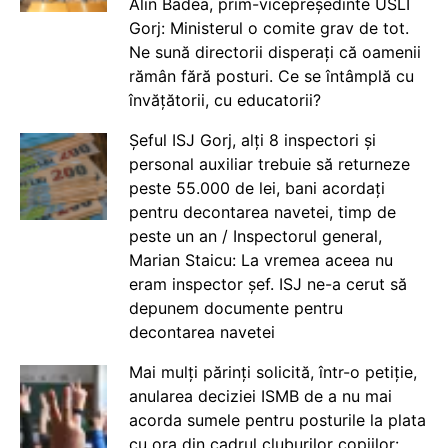
Alin Badea, prim-vicepreședinte USLI
Gorj: Ministerul o comite grav de tot.
Ne sună directorii disperați că oamenii
rămân fără posturi. Ce se întâmplă cu
învățătorii, cu educatorii?
Șeful ISJ Gorj, alți 8 inspectori și
personal auxiliar trebuie să returneze
peste 55.000 de lei, bani acordați
pentru decontarea navetei, timp de
peste un an / Inspectorul general,
Marian Staicu: La vremea aceea nu
eram inspector șef. ISJ ne-a cerut să
depunem documente pentru
decontarea navetei
Mai mulți părinți solicită, într-o petiție,
anularea deciziei ISMB de a nu mai
acorda sumele pentru posturile la plata
cu ora din cadrul cluburilor copiilor: