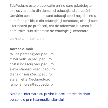
EduPedu.ro este o publicație online care găzduiește
exclusiv articole din domeniul educației și cercetării.
Urmărim constant cum sunt educați copiii noștri, cine și
cum face politicile din educație și cercetare, cine și cum
îi formează pe profesori, cât de adecvate la lumea în
care trăim sunt sistemele de educație și cercetare.
CONTACT REDACȚIE
Adrese e-mail
raluca.pantazi@edupedu.ro
mihai.peticila@edupedu.ro
costin.ionescu@edupedu.ro
alexa.stanescu@edupedu.ro
diana.ghimisi@edupedu.ro
stefan.lefter@edupedu.ro
ramona.florea@edupedu.ro
Notă de informare cu privire la prelucrarea de date
personale prin intermediul site-ului