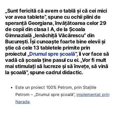
„Sunt fericită că avem o tablă și că cei mici
vor avea tablete”, spune cu ochii plini de
speranță Georgiana, învățătoarea celor 29
de copii din clasa I A, de la Școala
Gimnazială „Ienăchiță Văcărescu” din
București. Își cunoaște foarte bine elevii și
știe că cele 13 tabletele primite prin
proiectul „
Drumul spre școală
”, îi vor face să
vadă că școala ține pasul cu ei. „Vor fi mult
mai stimulați să lucreze și să învețe, să vină
la școală”, spune cadrul didactic.
Este un proiect 100% Petrom, prin Stațiile
Petrom – „Drumul spre școală”,
implementat prin
Narada
.