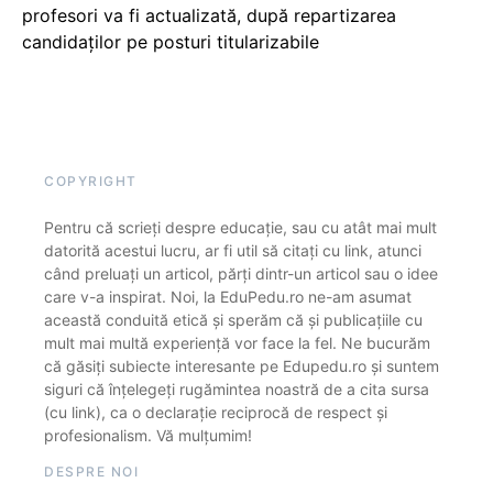
profesori va fi actualizată, după repartizarea
candidaților pe posturi titularizabile
COPYRIGHT
Pentru că scrieți despre educație, sau cu atât mai mult
datorită acestui lucru, ar fi util să citați cu link, atunci
când preluați un articol, părți dintr-un articol sau o idee
care v-a inspirat. Noi, la EduPedu.ro ne-am asumat
această conduită etică și sperăm că și publicațiile cu
mult mai multă experiență vor face la fel. Ne bucurăm
că găsiți subiecte interesante pe Edupedu.ro și suntem
siguri că înțelegeți rugămintea noastră de a cita sursa
(cu link), ca o declarație reciprocă de respect și
profesionalism. Vă mulțumim!
DESPRE NOI