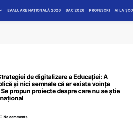
EVALUARE NAȚIONALĂ 2026
BAC 2026
PROFESORI
AI LA ȘC
trategiei de digitalizare a Educației: A
lică și nici semnale că ar exista voința
/ Se propun proiecte despre care nu se știe
 național
No comments