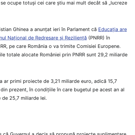
 se ocupe totuși cei care știu mai mult decât să „lucreze
istian Ghinea a anunțat ieri în Parlament că
Educația are
nul Național de Redresare și Reziliență
(PNRR) în
NRR, pe care România o va trimite Comisiei Europene.
rile totale alocate României prin PNRR sunt 29,2 miliarde
 ar primi proiecte de 3,21 miliarde euro, adică 15,7
o din prezent, în condițiile în care bugetul pe acest an al
 de 25,7 miliarde lei.
s că Guvernul a decis să propună proiecte suplimentare,