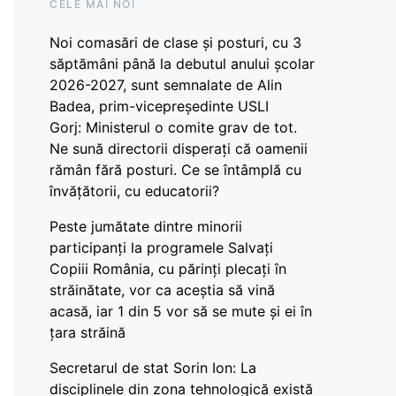
CELE MAI NOI
Noi comasări de clase și posturi, cu 3
săptămâni până la debutul anului școlar
2026-2027, sunt semnalate de Alin
Badea, prim-vicepreședinte USLI
Gorj: Ministerul o comite grav de tot.
Ne sună directorii disperați că oamenii
rămân fără posturi. Ce se întâmplă cu
învățătorii, cu educatorii?
Peste jumătate dintre minorii
participanți la programele Salvați
Copiii România, cu părinți plecați în
străinătate, vor ca aceștia să vină
acasă, iar 1 din 5 vor să se mute și ei în
țara străină
Secretarul de stat Sorin Ion: La
disciplinele din zona tehnologică există