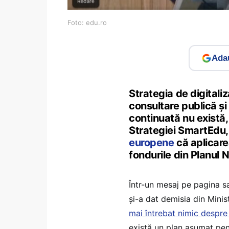
Foto: edu.ro
Adau
Strategia de digitali
consultare publică și 
continuată nu există,
Strategiei SmartEdu,
europene
că aplicarea
fondurile din Planul N
Într-un mesaj pe pagina s
și-a dat demisia din Mini
mai întrebat nimic despre 
există un plan asumat pen