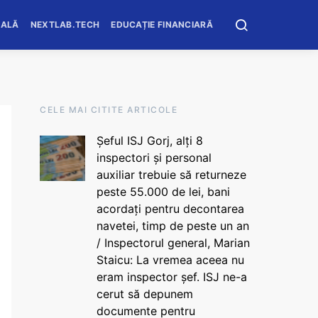
OALĂ
NEXTLAB.TECH
EDUCAȚIE FINANCIARĂ
CELE MAI CITITE ARTICOLE
Șeful ISJ Gorj, alți 8
inspectori și personal
auxiliar trebuie să returneze
peste 55.000 de lei, bani
acordați pentru decontarea
navetei, timp de peste un an
/ Inspectorul general, Marian
Staicu: La vremea aceea nu
eram inspector șef. ISJ ne-a
cerut să depunem
documente pentru