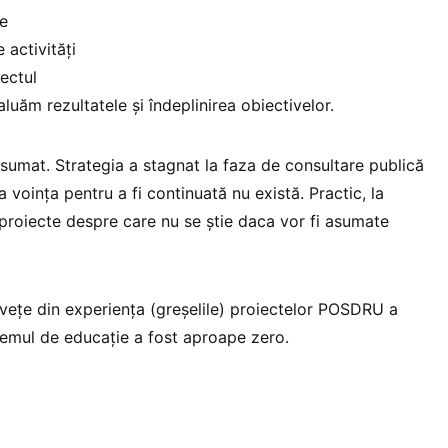
le
 activități
ectul
luăm rezultatele și îndeplinirea obiectivelor.
asumat. Strategia a stagnat la faza de consultare publică
a voința pentru a fi continuată nu există. Practic, la
roiecte despre care nu se știe daca vor fi asumate
nvețe din experiența (greșelile) proiectelor POSDRU a
stemul de educație a fost aproape zero.