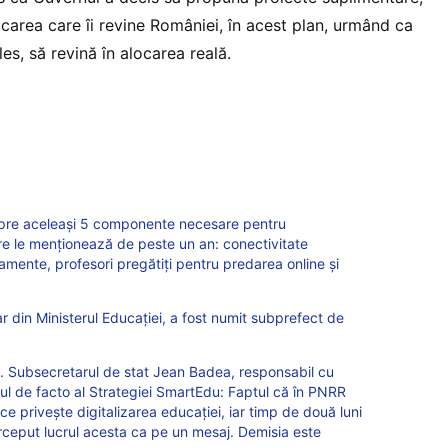
carea care îi revine României, în acest plan, urmând ca
les, să revină în alocarea reală.
pre aceleași 5 componente necesare pentru
are le menționează de peste un an: conectivitate
pamente, profesori pregătiţi pentru predarea online și
 din Ministerul Educației, a fost numit subprefect de
ei. Subsecretarul de stat Jean Badea, responsabil cu
orul de facto al Strategiei SmartEdu: Faptul că în PNRR
e privește digitalizarea educației, iar timp de două luni
rceput lucrul acesta ca pe un mesaj. Demisia este