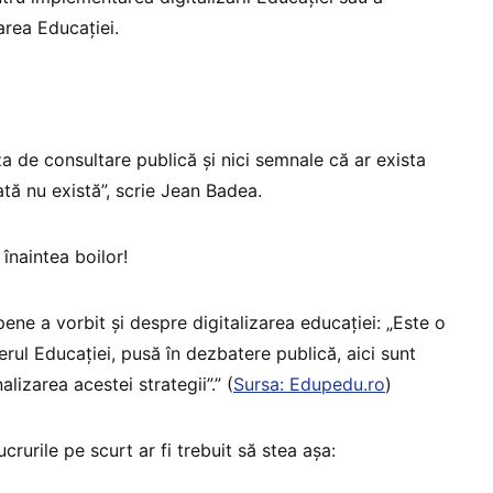
area Educației.
za de consultare publică și nici semnale că ar exista
ată nu există”, scrie Jean Badea.
naintea boilor!
pene a vorbit și despre digitalizarea educației: „Este o
erul Educației, pusă în dezbatere publică, aici sunt
lizarea acestei strategii”.” (
Sursa: Edupedu.ro
)
ucrurile pe scurt ar fi trebuit să stea așa: