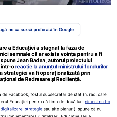
gă-ne ca sursă preferată în Google
zare a Educației a stagnat la faza de
nici semnale că ar exista voința pentru a fi
 spune Jean Badea, autorul proiectului
 într-o
reacție la anunțul ministrului fondurilor
 strategiei va fi operaționalizată prin
ațional de Redresare și Reziliență.
a de Facebook, fostul subsecretar de stat (n. red. care
sterul Educației pentru că timp de două luni
nimeni nu l-a
digitalizare, strategie
sau alte planuri), spune că nu
tru implementarea digitalizării Educației sau a