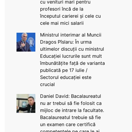
cu venituri mari pentru
profesori încă de la
începutul carierei și cele cu
cele mai mici salarii
Ministrul interimar al Muncii
Dragos Pîslaru: În urma
ultimelor discuții cu ministrul
Educației lucrurile sunt mult
îmbunătățite față de varianta
publicată pe 17 iulie /
Sectorul educației este
crucial
Daniel David: Bacalaureatul
nu ar trebui să fie folosit ca
mijloc de intrare la facultate.
Bacalaureatul trebuie să fie
un examen care certifică
competențele pe care le ai