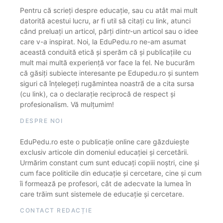
Pentru că scrieți despre educație, sau cu atât mai mult
datorită acestui lucru, ar fi util să citați cu link, atunci
când preluați un articol, părți dintr-un articol sau o idee
care v-a inspirat. Noi, la EduPedu.ro ne-am asumat
această conduită etică și sperăm că și publicațiile cu
mult mai multă experiență vor face la fel. Ne bucurăm
că găsiți subiecte interesante pe Edupedu.ro și suntem
siguri că înțelegeți rugămintea noastră de a cita sursa
(cu link), ca o declarație reciprocă de respect și
profesionalism. Vă mulțumim!
DESPRE NOI
EduPedu.ro este o publicație online care găzduiește
exclusiv articole din domeniul educației și cercetării.
Urmărim constant cum sunt educați copiii noștri, cine și
cum face politicile din educație și cercetare, cine și cum
îi formează pe profesori, cât de adecvate la lumea în
care trăim sunt sistemele de educație și cercetare.
CONTACT REDACȚIE