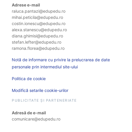
Adrese e-mail
raluca.pantazi@edupedu.ro
mihai.peticila@edupedu.ro
costin.ionescu@edupedu.ro
alexa.stanescu@edupedu.ro
diana.ghimisi@edupedu.ro
stefan.lefter@edupedu.ro
ramona.florea@edupedu.ro
Notă de informare cu privire la prelucrarea de date
personale prin intermediul site-ului
Politica de cookie
Modifică setarile cookie-urilor
PUBLICITATE ȘI PARTENERIATE
Adresă de e-mail
comunicare@edupedu.ro