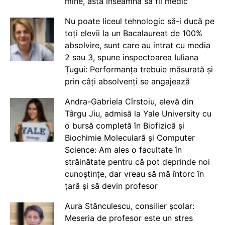
mine, asta înseamnă să fii medic
Nu poate liceul tehnologic să-i ducă pe
toți elevii la un Bacalaureat de 100%
absolvire, sunt care au intrat cu media
2 sau 3, spune inspectoarea Iuliana
Țugui: Performanța trebuie măsurată și
prin câți absolvenți se angajează
Andra-Gabriela Cîrstoiu, elevă din
Târgu Jiu, admisă la Yale University cu
o bursă completă în Biofizică și
Biochimie Moleculară și Computer
Science: Am ales o facultate în
străinătate pentru că pot deprinde noi
cunoștințe, dar vreau să mă întorc în
țară și să devin profesor
Aura Stănculescu, consilier școlar:
Meseria de profesor este un stres