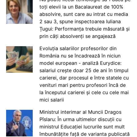
toți elevii la un Bacalaureat de 100%
absolvire, sunt care au intrat cu media
2 sau 3, spune inspectoarea Iuliana
Țugui: Performanța trebuie măsurată și
prin câți absolvenți se angajează
Evoluția salariilor profesorilor din
România nu se încadrează în niciun
model european - analiză Eurydice:
salariul crește doar 25 de ani în timpul
carierei, dar procesul e între statele cu
venituri mari pentru profesori încă de
la începutul carierei și cele cu cele mai
mici salarii
Ministrul interimar al Muncii Dragos
Pîslaru: În urma ultimelor discuții cu
ministrul Educației lucrurile sunt mult
îmbunătățite față de varianta publicată