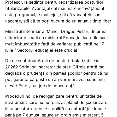
Profesor, la ședința pentru repartizarea posturilor
titularizabile: Avantajul cel mai mare în învățământ
este programul, e mai lejer, știi că vacanțele sunt
vacanţe, știi că te poți bucura de un anumit timp liber
Ministrul interimar al Muncii Dragos Pîslaru: În urma
ultimelor discuții cu ministrul Educației lucrurile sunt
mult îmbunătățite față de varianta publicată pe 17
iulie / Sectorul educației este crucial
De ce sunt doar 6 mii de posturi titularizabile în
2026? Sorin Ion, secretar de stat: Cifrele arată mai
degrabă o prudență din partea școlilor pentru că nu
pot garanta că peste un an vor mai avea suficienți
elevi / Este și un joc de concurență
Proceduri noi de reorganizare pentru unitățile de
învățământ care nu au realizat planul de școlarizare:
lista acestora trebuie stabilită cu autoritățile locale
până pe 7 august, spune un ordin emis miercuri, 5