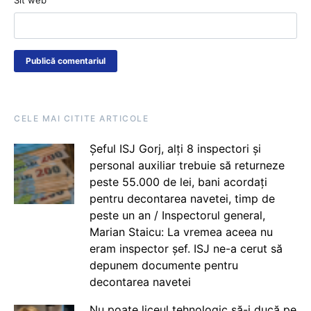
CELE MAI CITITE ARTICOLE
Șeful ISJ Gorj, alți 8 inspectori și
personal auxiliar trebuie să returneze
peste 55.000 de lei, bani acordați
pentru decontarea navetei, timp de
peste un an / Inspectorul general,
Marian Staicu: La vremea aceea nu
eram inspector șef. ISJ ne-a cerut să
depunem documente pentru
decontarea navetei
Nu poate liceul tehnologic să-i ducă pe