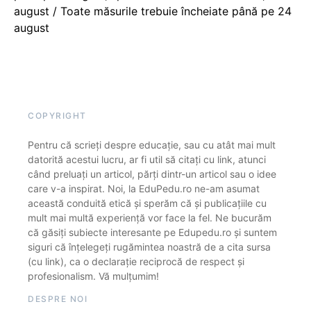
august / Toate măsurile trebuie încheiate până pe 24
august
COPYRIGHT
Pentru că scrieți despre educație, sau cu atât mai mult
datorită acestui lucru, ar fi util să citați cu link, atunci
când preluați un articol, părți dintr-un articol sau o idee
care v-a inspirat. Noi, la EduPedu.ro ne-am asumat
această conduită etică și sperăm că și publicațiile cu
mult mai multă experiență vor face la fel. Ne bucurăm
că găsiți subiecte interesante pe Edupedu.ro și suntem
siguri că înțelegeți rugămintea noastră de a cita sursa
(cu link), ca o declarație reciprocă de respect și
profesionalism. Vă mulțumim!
DESPRE NOI