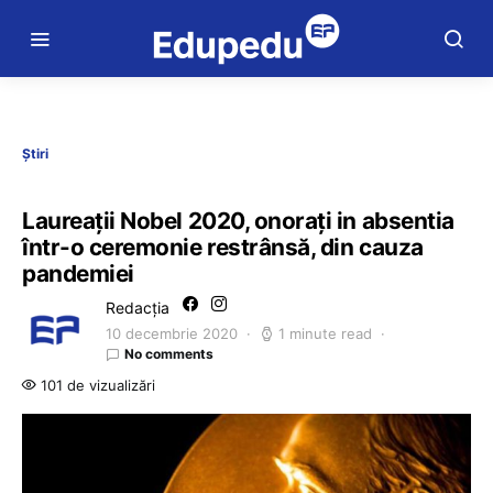
Știri
Laureații Nobel 2020, onorați in absentia
într-o ceremonie restrânsă, din cauza
pandemiei
Redacția
10 decembrie 2020
1 minute read
No comments
101 de vizualizări