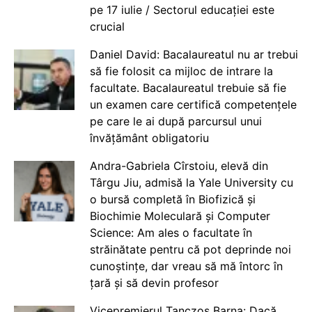
pe 17 iulie / Sectorul educației este
crucial
Daniel David: Bacalaureatul nu ar trebui
să fie folosit ca mijloc de intrare la
facultate. Bacalaureatul trebuie să fie
un examen care certifică competențele
pe care le ai după parcursul unui
învățământ obligatoriu
Andra-Gabriela Cîrstoiu, elevă din
Târgu Jiu, admisă la Yale University cu
o bursă completă în Biofizică și
Biochimie Moleculară și Computer
Science: Am ales o facultate în
străinătate pentru că pot deprinde noi
cunoștințe, dar vreau să mă întorc în
țară și să devin profesor
Vicepremierul Tanczos Barna: Dacă