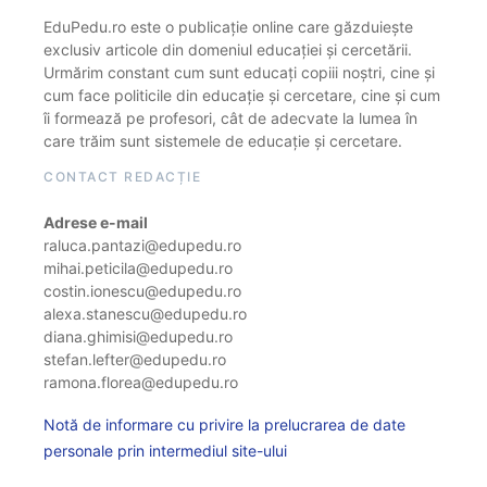
EduPedu.ro este o publicație online care găzduiește
exclusiv articole din domeniul educației și cercetării.
Urmărim constant cum sunt educați copiii noștri, cine și
cum face politicile din educație și cercetare, cine și cum
îi formează pe profesori, cât de adecvate la lumea în
care trăim sunt sistemele de educație și cercetare.
CONTACT REDACȚIE
Adrese e-mail
raluca.pantazi@edupedu.ro
mihai.peticila@edupedu.ro
costin.ionescu@edupedu.ro
alexa.stanescu@edupedu.ro
diana.ghimisi@edupedu.ro
stefan.lefter@edupedu.ro
ramona.florea@edupedu.ro
Notă de informare cu privire la prelucrarea de date
personale prin intermediul site-ului