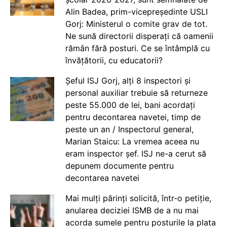
Alin Badea, prim-vicepreședinte USLI
Gorj: Ministerul o comite grav de tot.
Ne sună directorii disperați că oamenii
rămân fără posturi. Ce se întâmplă cu
învățătorii, cu educatorii?
Șeful ISJ Gorj, alți 8 inspectori și
personal auxiliar trebuie să returneze
peste 55.000 de lei, bani acordați
pentru decontarea navetei, timp de
peste un an / Inspectorul general,
Marian Staicu: La vremea aceea nu
eram inspector șef. ISJ ne-a cerut să
depunem documente pentru
decontarea navetei
Mai mulți părinți solicită, într-o petiție,
anularea deciziei ISMB de a nu mai
acorda sumele pentru posturile la plata