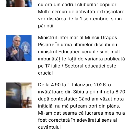
cu ora din cadrul cluburilor copiilor:
Multe cercuri de activități extrașcolare
vor dispărea de la 1 septembrie, spun
părinții
Ministrul interimar al Muncii Dragos
Pîslaru: În urma ultimelor discuții cu
ministrul Educației lucrurile sunt mult
îmbunătățite față de varianta publicată
pe 17 iulie / Sectorul educației este
crucial
De la 4.90 la Titularizare 2026, o
învățătoare din Sibiu a primit nota 8.70
după contestație: Când am văzut nota
inițială, nu mă puteam opri din plâns.
Mi-am dat seama că lucrarea mea nu a
fost corectată în adevăratul sens al
cuvântului