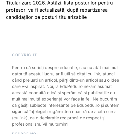
Titularizare 2026. Astăzi, lista posturilor pentru
profesori va fi actualizată, după repartizarea
candidaților pe posturi titularizabile
COPYRIGHT
Pentru că scrieți despre educație, sau cu atât mai mult
datorită acestui lucru, ar fi util să citați cu link, atunci
când preluați un articol, părți dintr-un articol sau o idee
care v-a inspirat. Noi, la EduPedu.ro ne-am asumat
această conduită etică și sperăm că și publicațiile cu
mult mai multă experiență vor face la fel. Ne bucurăm
că găsiți subiecte interesante pe Edupedu.ro și suntem
siguri că înțelegeți rugămintea noastră de a cita sursa
(cu link), ca o declarație reciprocă de respect și
profesionalism. Vă mulțumim!
DESPRE NOI