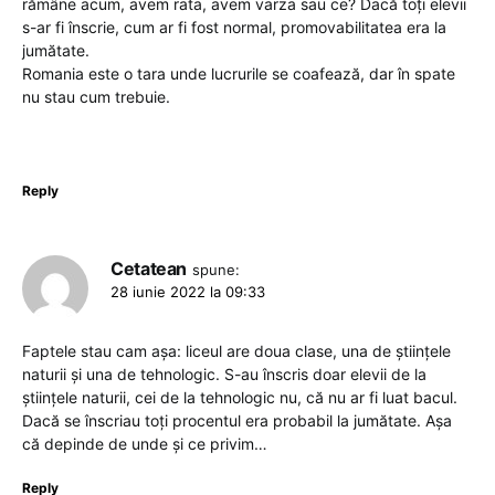
rămâne acum, avem rata, avem varza sau ce? Dacă toți elevii
s-ar fi înscrie, cum ar fi fost normal, promovabilitatea era la
jumătate.
Romania este o tara unde lucrurile se coafează, dar în spate
nu stau cum trebuie.
Reply
Cetatean
spune:
28 iunie 2022 la 09:33
Faptele stau cam așa: liceul are doua clase, una de științele
naturii și una de tehnologic. S-au înscris doar elevii de la
științele naturii, cei de la tehnologic nu, că nu ar fi luat bacul.
Dacă se înscriau toți procentul era probabil la jumătate. Așa
că depinde de unde și ce privim…
Reply