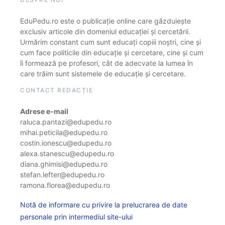
EduPedu.ro este o publicație online care găzduiește
exclusiv articole din domeniul educației și cercetării.
Urmărim constant cum sunt educați copiii noștri, cine și
cum face politicile din educație și cercetare, cine și cum
îi formează pe profesori, cât de adecvate la lumea în
care trăim sunt sistemele de educație și cercetare.
CONTACT REDACȚIE
Adrese e-mail
raluca.pantazi@edupedu.ro
mihai.peticila@edupedu.ro
costin.ionescu@edupedu.ro
alexa.stanescu@edupedu.ro
diana.ghimisi@edupedu.ro
stefan.lefter@edupedu.ro
ramona.florea@edupedu.ro
Notă de informare cu privire la prelucrarea de date
personale prin intermediul site-ului