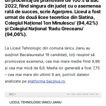
un procentaj de promovare de 100% la Bac
2022, fiind singura din judeţ cu o asemenea
rată de succes, scrie Agerpres. Liceul a fost
urmat de două licee teoretice din Slatina,
Colegiul Naţional ‘Ion Minulescu’ (94,42%)
şi Colegiul Naţional ‘Radu Greceanu’
(94,06%).
La Liceul Tehnologic din comuna Iancu Jianu au
susţinut Bacalaureatul 19 candidaţi, toţi reuşind să
promoveze examenul, cea mai mare medie fiind 9,96
şi cea mai mică de 6,6. Media lor generală a fost 7,75
– cea mai mare din ultimii 9 ani, potrivit datelor
analizate pe p
latforma bacplus.ro
.