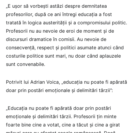
„E ușor să vorbești astăzi despre demnitatea
profesorilor, după ce ani întregi educația a fost
tratată în logica austerității și a compromisului politic.
Profesorii nu au nevoie de eroi de moment și de
discursuri dramatice în comisii. Au nevoie de
consecvență, respect și politici asumate atunci când
costurile politice sunt mari, nu doar când aplauzele
sunt convenabile.
Potrivit lui Adrian Voica, „educația nu poate fi apărată
doar prin postări emoționale și delimitări târzii”:
„Educația nu poate fi apărată doar prin postări
emoționale și delimitări târzii. Profesorii țin minte
foarte bine cine a votat, cine a tăcut și cine a girat
măsuri care au afectat școala românească. Dacă