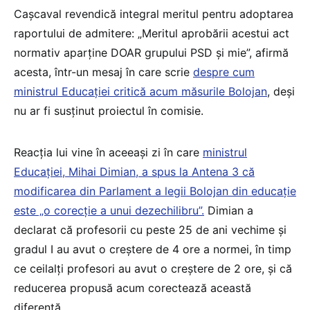
Cașcaval revendică integral meritul pentru adoptarea
raportului de admitere: „Meritul aprobării acestui act
normativ aparține DOAR grupului PSD și mie”, afirmă
acesta, într-un mesaj în care scrie
despre cum
ministrul Educației critică acum măsurile Bolojan
, deși
nu ar fi susținut proiectul în comisie.
Reacția lui vine în aceeași zi în care
ministrul
Educației, Mihai Dimian, a spus la Antena 3 că
modificarea din Parlament a legii Bolojan din educație
este „o corecție a unui dezechilibru”.
Dimian a
declarat că profesorii cu peste 25 de ani vechime și
gradul I au avut o creștere de 4 ore a normei, în timp
ce ceilalți profesori au avut o creștere de 2 ore, și că
reducerea propusă acum corectează această
diferență.