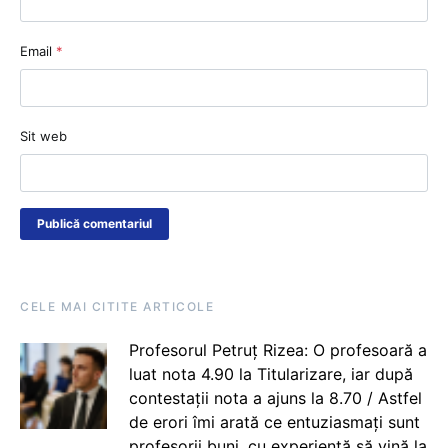
Email
*
Sit web
CELE MAI CITITE ARTICOLE
Profesorul Petruț Rizea: O profesoară a
luat nota 4.90 la Titularizare, iar după
contestații nota a ajuns la 8.70 / Astfel
de erori îmi arată ce entuziasmați sunt
profesorii buni, cu experiență să vină la