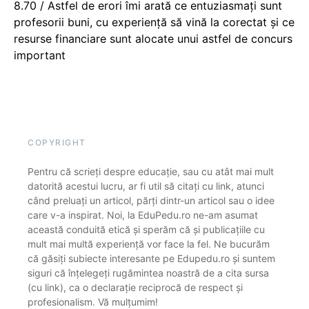
8.70 / Astfel de erori îmi arată ce entuziasmați sunt
profesorii buni, cu experiență să vină la corectat și ce
resurse financiare sunt alocate unui astfel de concurs
important
COPYRIGHT
Pentru că scrieți despre educație, sau cu atât mai mult
datorită acestui lucru, ar fi util să citați cu link, atunci
când preluați un articol, părți dintr-un articol sau o idee
care v-a inspirat. Noi, la EduPedu.ro ne-am asumat
această conduită etică și sperăm că și publicațiile cu
mult mai multă experiență vor face la fel. Ne bucurăm
că găsiți subiecte interesante pe Edupedu.ro și suntem
siguri că înțelegeți rugămintea noastră de a cita sursa
(cu link), ca o declarație reciprocă de respect și
profesionalism. Vă mulțumim!