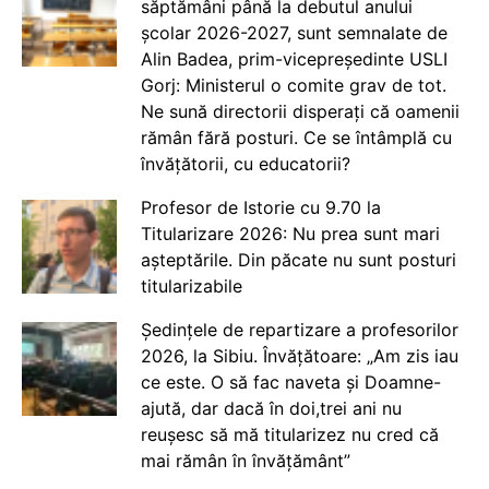
săptămâni până la debutul anului
școlar 2026-2027, sunt semnalate de
Alin Badea, prim-vicepreședinte USLI
Gorj: Ministerul o comite grav de tot.
Ne sună directorii disperați că oamenii
rămân fără posturi. Ce se întâmplă cu
învățătorii, cu educatorii?
Profesor de Istorie cu 9.70 la
Titularizare 2026: Nu prea sunt mari
așteptările. Din păcate nu sunt posturi
titularizabile
Ședințele de repartizare a profesorilor
2026, la Sibiu. Învățătoare: „Am zis iau
ce este. O să fac naveta și Doamne-
ajută, dar dacă în doi,trei ani nu
reușesc să mă titularizez nu cred că
mai rămân în învățământ”