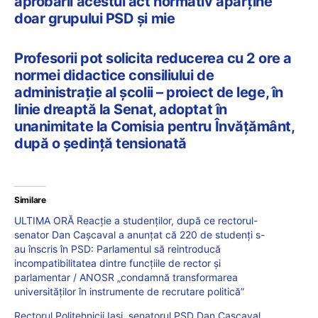
aprobării acestui act normativ aparține
doar grupului PSD și mie
Profesorii pot solicita reducerea cu 2 ore a
normei didactice consiliului de
administrație al școlii – proiect de lege, în
linie dreaptă la Senat, adoptat în
unanimitate la Comisia pentru Învățământ,
după o ședință tensionată
Similare
ULTIMA ORĂ Reacție a studenților, după ce rectorul-
senator Dan Cașcaval a anunțat că 220 de studenți s-
au înscris în PSD: Parlamentul să reintroducă
incompatibilitatea dintre funcțiile de rector și
parlamentar / ANOSR „condamnă transformarea
universităților în instrumente de recrutare politică”
Rectorul Politehnicii Iași, senatorul PSD Dan Cașcaval,