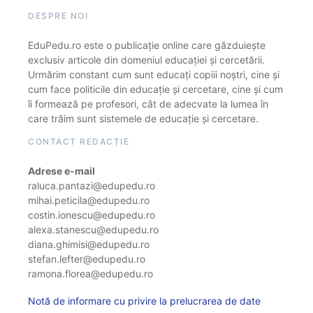
DESPRE NOI
EduPedu.ro este o publicație online care găzduiește
exclusiv articole din domeniul educației și cercetării.
Urmărim constant cum sunt educați copiii noștri, cine și
cum face politicile din educație și cercetare, cine și cum
îi formează pe profesori, cât de adecvate la lumea în
care trăim sunt sistemele de educație și cercetare.
CONTACT REDACȚIE
Adrese e-mail
raluca.pantazi@edupedu.ro
mihai.peticila@edupedu.ro
costin.ionescu@edupedu.ro
alexa.stanescu@edupedu.ro
diana.ghimisi@edupedu.ro
stefan.lefter@edupedu.ro
ramona.florea@edupedu.ro
Notă de informare cu privire la prelucrarea de date