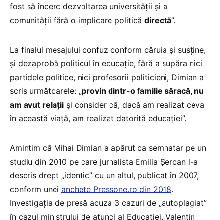
fost să încerc dezvoltarea universităţii şi a
comunităţii fără o implicare politică
directă
”.
La finalul mesajului confuz conform căruia și susține,
și dezaprobă politicul în educație, fără a supăra nici
partidele politice, nici profesorii politicieni, Dimian a
scris următoarele: „
provin dintr-o familie săracă, nu
am avut relaţii
şi consider că, dacă am realizat ceva
în această viaţă, am realizat datorită educaţiei”.
Amintim că Mihai Dimian a apărut ca semnatar pe un
studiu din 2010 pe care jurnalista Emilia Șercan l-a
descris drept „identic” cu un altul, publicat în 2007,
conform unei
anchete Pressone.ro din 2018
.
Investigația de presă acuza 3 cazuri de „autoplagiat”
în cazul ministrului de atunci al Educației, Valentin