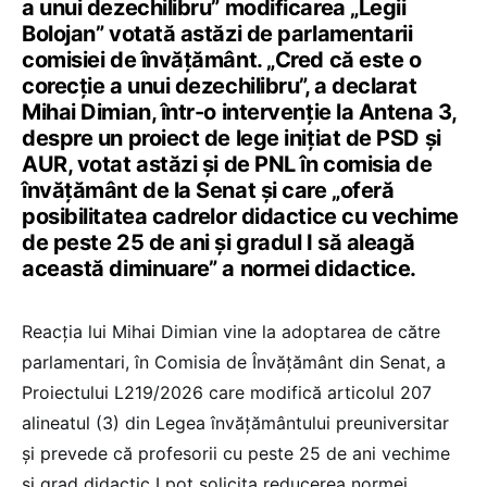
a unui dezechilibru” modificarea „Legii
Bolojan” votată astăzi de parlamentarii
comisiei de învățământ. „Cred că este o
corecție a unui dezechilibru”, a declarat
Mihai Dimian, într-o intervenție la Antena 3,
despre un proiect de lege inițiat de PSD și
AUR, votat astăzi și de PNL în comisia de
învățământ de la Senat și care „oferă
posibilitatea cadrelor didactice cu vechime
de peste 25 de ani și gradul I să aleagă
această diminuare” a normei didactice.
Reacția lui Mihai Dimian vine la adoptarea de către
parlamentari, în Comisia de Învățământ din Senat, a
Proiectului L219/2026 care modifică articolul 207
alineatul (3) din Legea învățământului preuniversitar
și prevede că profesorii cu peste 25 de ani vechime
și grad didactic I pot solicita reducerea normei