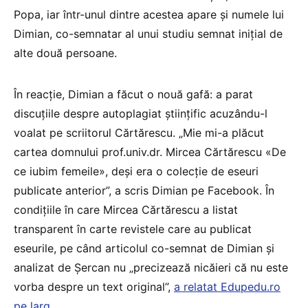
Popa, iar într-unul dintre acestea apare și numele lui
Dimian, co-semnatar al unui studiu semnat inițial de
alte două persoane.
În reacție, Dimian a făcut o nouă gafă: a parat
discuțiile despre autoplagiat științific acuzându-l
voalat pe scriitorul Cărtărescu. „Mie mi-a plăcut
cartea domnului prof.univ.dr. Mircea Cărtărescu «De
ce iubim femeile», deşi era o colecţie de eseuri
publicate anterior”, a scris Dimian pe Facebook. În
condițiile în care Mircea Cărtărescu a listat
transparent în carte revistele care au publicat
eseurile, pe când articolul co-semnat de Dimian și
analizat de Șercan nu „precizează nicăieri că nu este
vorba despre un text original”,
a relatat Edupedu.ro
pe larg
.