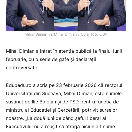
Mihai Dimian vs Mihai Dimian / Colaj foto USV
Mihai Dimian a intrat în atenția publică la finalul lunii
februarie, cu o serie de gafe și declarații
controversate.
Edupedu.ro a scris pe 23 februarie 2026 că rectorul
Universității din Suceava, Mihai Dimian, este numele
susținut de Ilie Bolojan și de PSD pentru funcția de
ministru al Educației și Cercetării, potrivit surselor
noastre. „La două luni de când șeful liberal al
Executivului nu a reușit să atragă niciun alt nume