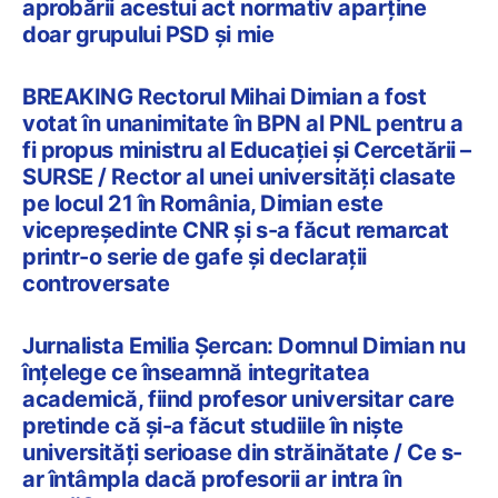
aprobării acestui act normativ aparține
doar grupului PSD și mie
BREAKING Rectorul Mihai Dimian a fost
votat în unanimitate în BPN al PNL pentru a
fi propus ministru al Educației și Cercetării –
SURSE / Rector al unei universități clasate
pe locul 21 în România, Dimian este
vicepreședinte CNR și s-a făcut remarcat
printr-o serie de gafe și declarații
controversate
Jurnalista Emilia Șercan: Domnul Dimian nu
înțelege ce înseamnă integritatea
academică, fiind profesor universitar care
pretinde că și-a făcut studiile în niște
universități serioase din străinătate / Ce s-
ar întâmpla dacă profesorii ar intra în