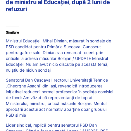
de ministru al Educației, după 2 luni de
refuzuri
Similare
Ministrul Educației, Mihai Dimian, măsurat în sondaje de
PSD candidat pentru Primăria Suceava. Cunoscut
pentru gafele sale, Dimian s-a remarcat recent prin
criticile la adresa măsurilor Bolojan / UPDATE Ministrul
Educației: Nu am avut nicio discuție pe această temă,
nu știu de niciun sondaj
Senatorul Dan Cașcaval, rectorul Universității Tehnice
„Gheorghe Asachi” din Iași, revendică introducerea
inițiativei reducerii normei profesorilor în ședința comisiei
de fond: Am văzut că reprezentanți de top ai
Ministerului, ministrul, critică măsurile Bolojan. Meritul
aprobării acestui act normativ aparține doar grupului
PSD și mie
Lider sindical, replică pentru senatorul PSD Dan
Cașcaval: Când a fost asumată Legea 141/2025, PSD