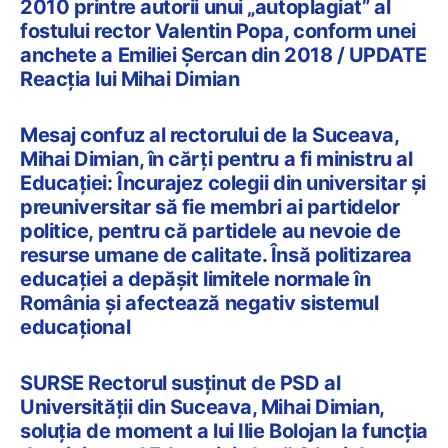
2010 printre autorii unui „autoplagiat” al
fostului rector Valentin Popa, conform unei
anchete a Emiliei Șercan din 2018 / UPDATE
Reacția lui Mihai Dimian
Mesaj confuz al rectorului de la Suceava,
Mihai Dimian, în cărți pentru a fi ministru al
Educației: Încurajez colegii din universitar şi
preuniversitar să fie membri ai partidelor
politice, pentru că partidele au nevoie de
resurse umane de calitate. Însă politizarea
educaţiei a depăşit limitele normale în
România și afectează negativ sistemul
educaţional
SURSE Rectorul susținut de PSD al
Universității din Suceava, Mihai Dimian,
soluția de moment a lui Ilie Bolojan la funcția