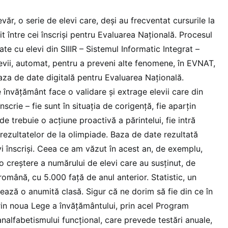
ăr, o serie de elevi care, deși au frecventat cursurile la
it între cei înscriși pentru Evaluarea Națională. Procesul
te cu elevi din SIIIR – Sistemul Informatic Integrat –
levii, automat, pentru a preveni alte fenomene, în EVNAT,
aza de date digitală pentru Evaluarea Națională.
e învățământ face o validare și extrage elevii care din
nscrie – fie sunt în situația de corigență, fie aparțin
e trebuie o acțiune proactivă a părintelui, fie intră
rezultatelor de la olimpiade. Baza de date rezultată
i înscriși. Ceea ce am văzut în acest an, de exemplu,
 o creștere a numărului de elevi care au susținut, de
omână, cu 5.000 față de anul anterior. Statistic, un
zează o anumită clasă. Sigur că ne dorim să fie din ce în
prin noua Lege a învățământului, prin acel Program
nalfabetismului funcțional, care prevede testări anuale,