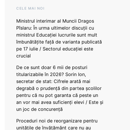
CELE MAI NOI
Ministrul interimar al Muncii Dragos
Pîslaru: În urma ultimelor discuții cu
ministrul Educației lucrurile sunt mult
îmbunătățite față de varianta publicată
pe 17 iulie / Sectorul educației este
crucial
De ce sunt doar 6 mii de posturi
titularizabile în 2026? Sorin Ion,
secretar de stat: Cifrele arată mai
degrabă o prudență din partea școlilor
pentru că nu pot garanta că peste un
an vor mai avea suficienți elevi / Este și
un joc de concurență
Proceduri noi de reorganizare pentru
unitățile de învățământ care nu au