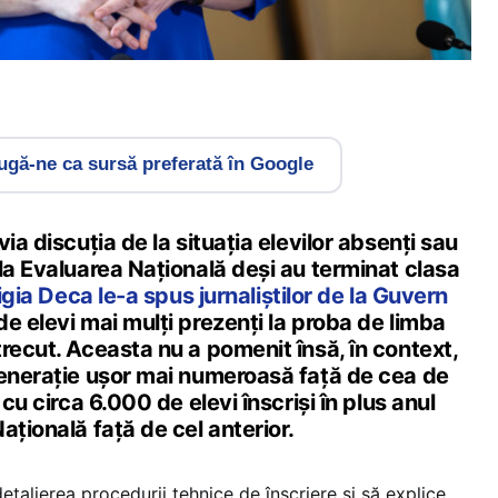
gă-ne ca sursă preferată în Google
ia discuția de la situația elevilor absenți sau
la Evaluarea Națională deși au terminat clasa
igia Deca le-a spus jurnaliștilor de la Guvern
e elevi mai mulți prezenți la proba de limba
recut. Aceasta nu a pomenit însă, în context,
generație ușor mai numeroasă față de cea de
 cu circa 6.000 de elevi înscriși în plus anul
ațională față de cel anterior.
etalierea procedurii tehnice de înscriere și să explice