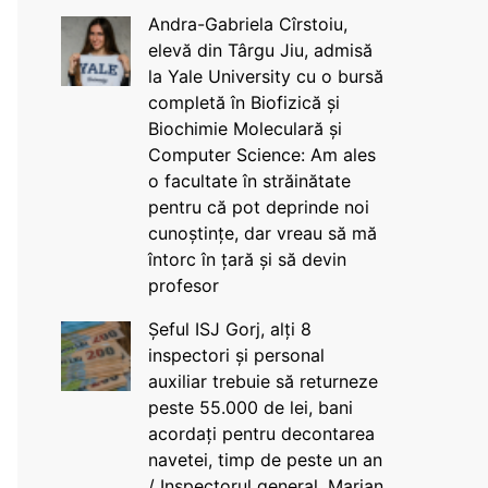
Andra-Gabriela Cîrstoiu,
elevă din Târgu Jiu, admisă
la Yale University cu o bursă
completă în Biofizică și
Biochimie Moleculară și
Computer Science: Am ales
o facultate în străinătate
pentru că pot deprinde noi
cunoștințe, dar vreau să mă
întorc în țară și să devin
profesor
Șeful ISJ Gorj, alți 8
inspectori și personal
auxiliar trebuie să returneze
peste 55.000 de lei, bani
acordați pentru decontarea
navetei, timp de peste un an
/ Inspectorul general, Marian