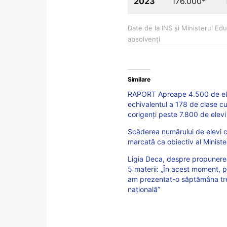
2023
176.000*
Date de la INS și Ministerul Ed
absolvenți
Similare
RAPORT Aproape 4.500 de elev
echivalentul a 178 de clase cu
corigenți peste 7.800 de elevi
Scăderea numărului de elevi ca
marcată ca obiectiv al Minister
Ligia Deca, despre propunerea 
5 materii: „În acest moment, p
am prezentat-o săptămâna tre
națională”