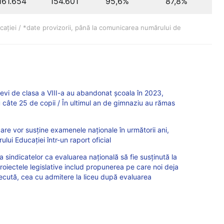
161.654
154.601
95,6%
87,8%
ucației / *date provizorii, până la comunicarea numărului de
i de clasa a VIII-a au abandonat școala în 2023,
 câte 25 de copii / În ultimul an de gimnaziu au rămas
re vor susține examenele naționale în următorii ani,
ului Educației într-un raport oficial
sindicatelor ca evaluarea națională să fie susținută la
roiectele legislative includ propunerea pe care noi deja
cută, cea cu admitere la liceu după evaluarea