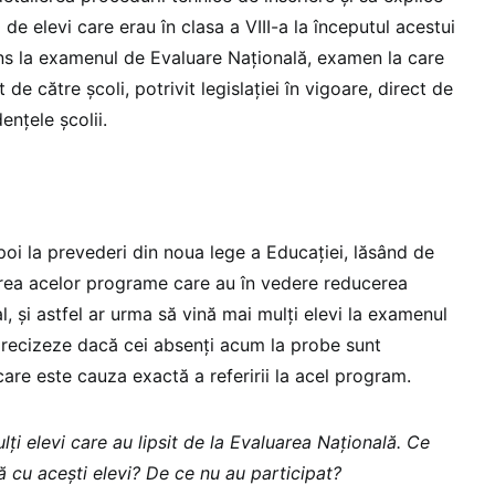
de elevi care erau în clasa a VIII-a la începutul acestui
uns la examenul de Evaluare Națională, examen la care
de către școli, potrivit legislației în vigoare, direct de
ențele școlii.
apoi la prevederi din noua lege a Educației, lăsând de
area acelor programe care au în vedere reducerea
l, și astfel ar urma să vină mai mulți elevi la examenul
 precizeze dacă cei absenți acum la probe sunt
care este cauza exactă a referirii la acel program.
lți elevi care au lipsit de la Evaluarea Națională. Ce
 cu acești elevi? De ce nu au participat?