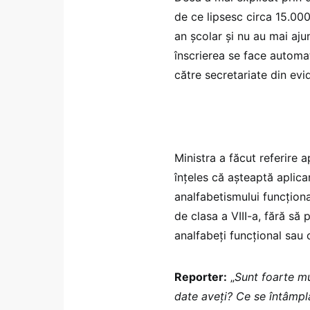
de ce lipsesc circa 15.000 
an școlar și nu au mai aj
înscrierea se face automat 
către secretariate din evid
Ministra a făcut referire 
înțeles că așteaptă aplic
analfabetismului funcționa
de clasa a VIII-a, fără să
analfabeți funcțional sau 
Reporter:
„
Sunt foarte mu
date aveți? Ce se întâmplă