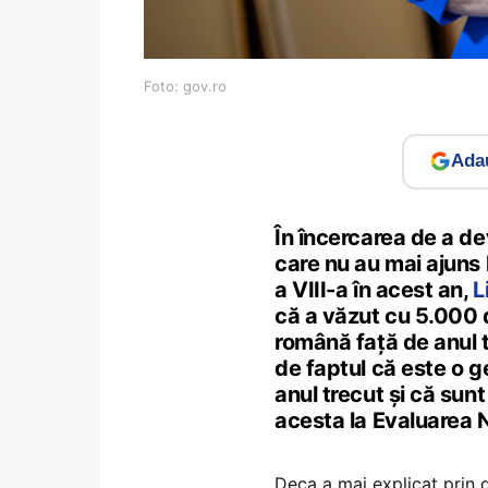
Foto: gov.ro
Adau
În încercarea de a dev
care nu au mai ajuns 
a VIII-a în acest an,
L
că a văzut cu 5.000 d
română față de anul t
de faptul că este o 
anul trecut și că sunt
acesta la Evaluarea N
Deca a mai explicat prin d