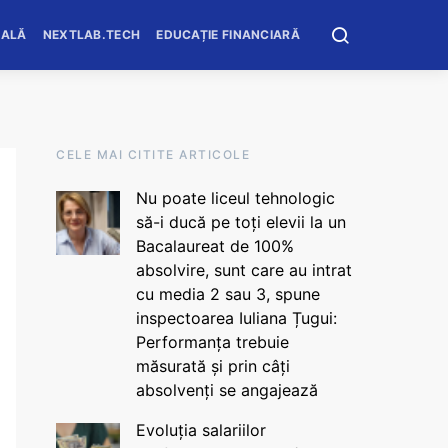
OALĂ
NEXTLAB.TECH
EDUCAȚIE FINANCIARĂ
CELE MAI CITITE ARTICOLE
Nu poate liceul tehnologic
să-i ducă pe toți elevii la un
Bacalaureat de 100%
absolvire, sunt care au intrat
cu media 2 sau 3, spune
inspectoarea Iuliana Țugui:
Performanța trebuie
măsurată și prin câți
absolvenți se angajează
Evoluția salariilor