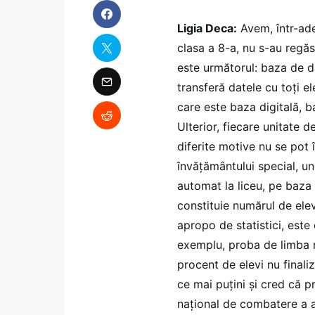
Ligia Deca:
Avem, într-adev
clasa a 8-a, nu s-au regăs
este următorul: baza de da
transferă datele cu toți e
care este baza digitală, b
Ulterior, fiecare unitate d
diferite motive nu se pot î
învățământului special, und
automat la liceu, pe baza 
constituie numărul de elev
apropo de statistici, este
exemplu, proba de limba r
procent de elevi nu finali
ce mai puțini și cred că 
național de combatere a a