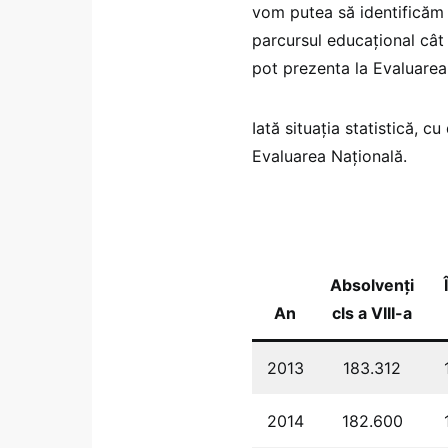
vom putea să identificăm 
parcursul educațional cât
pot prezenta la Evaluarea
Iată situația statistică, cu
Evaluarea Națională.
Absolvenți
An
cls a VIII-a
2013
183.312
2014
182.600