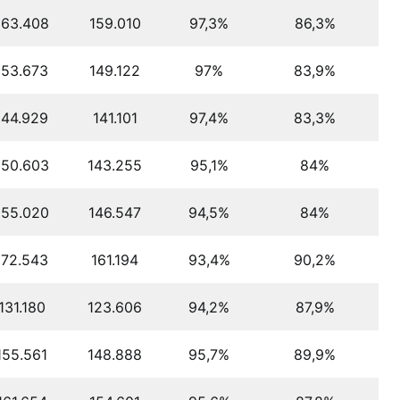
163.408
159.010
97,3%
86,3%
153.673
149.122
97%
83,9%
144.929
141.101
97,4%
83,3%
150.603
143.255
95,1%
84%
155.020
146.547
94,5%
84%
172.543
161.194
93,4%
90,2%
131.180
123.606
94,2%
87,9%
155.561
148.888
95,7%
89,9%