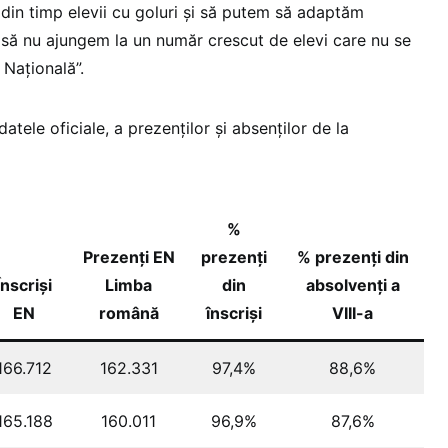
din timp elevii cu goluri și să putem să adaptăm
 să nu ajungem la un număr crescut de elevi care nu se
 Națională”.
 datele oficiale, a prezenților și absenților de la
%
Prezenți EN
prezenți
% prezenți din
Înscriși
Limba
din
absolvenți a
EN
română
înscriși
VIII-a
166.712
162.331
97,4%
88,6%
165.188
160.011
96,9%
87,6%