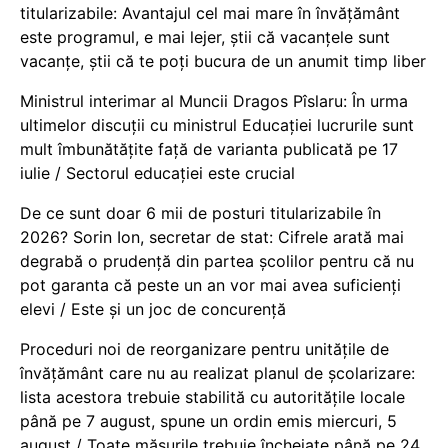
titularizabile: Avantajul cel mai mare în învățământ
este programul, e mai lejer, știi că vacanțele sunt
vacanţe, știi că te poți bucura de un anumit timp liber
Ministrul interimar al Muncii Dragos Pîslaru: În urma
ultimelor discuții cu ministrul Educației lucrurile sunt
mult îmbunătățite față de varianta publicată pe 17
iulie / Sectorul educației este crucial
De ce sunt doar 6 mii de posturi titularizabile în
2026? Sorin Ion, secretar de stat: Cifrele arată mai
degrabă o prudență din partea școlilor pentru că nu
pot garanta că peste un an vor mai avea suficienți
elevi / Este și un joc de concurență
Proceduri noi de reorganizare pentru unitățile de
învățământ care nu au realizat planul de școlarizare:
lista acestora trebuie stabilită cu autoritățile locale
până pe 7 august, spune un ordin emis miercuri, 5
august / Toate măsurile trebuie încheiate până pe 24