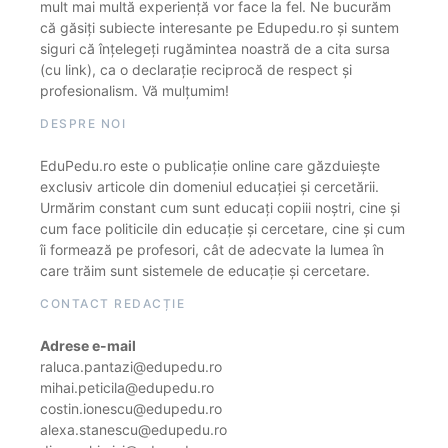
mult mai multă experiență vor face la fel. Ne bucurăm
că găsiți subiecte interesante pe Edupedu.ro și suntem
siguri că înțelegeți rugămintea noastră de a cita sursa
(cu link), ca o declarație reciprocă de respect și
profesionalism. Vă mulțumim!
DESPRE NOI
EduPedu.ro este o publicație online care găzduiește
exclusiv articole din domeniul educației și cercetării.
Urmărim constant cum sunt educați copiii noștri, cine și
cum face politicile din educație și cercetare, cine și cum
îi formează pe profesori, cât de adecvate la lumea în
care trăim sunt sistemele de educație și cercetare.
CONTACT REDACȚIE
Adrese e-mail
raluca.pantazi@edupedu.ro
mihai.peticila@edupedu.ro
costin.ionescu@edupedu.ro
alexa.stanescu@edupedu.ro