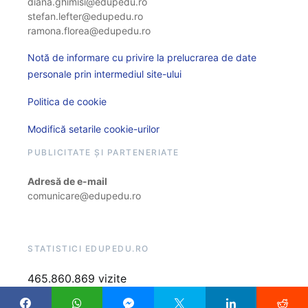
diana.ghimisi@edupedu.ro
stefan.lefter@edupedu.ro
ramona.florea@edupedu.ro
Notă de informare cu privire la prelucrarea de date
personale prin intermediul site-ului
Politica de cookie
Modifică setarile cookie-urilor
PUBLICITATE ȘI PARTENERIATE
Adresă de e-mail
comunicare@edupedu.ro
STATISTICI EDUPEDU.RO
465.860.869 vizite