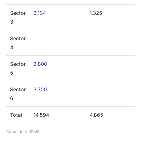
Sector
3.134
1.325
3
Sector
4
Sector
2.800
5
Sector
3.700
6
Total
14.594
4.865
Sursa date: ISMB