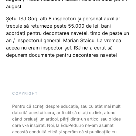
august
Șeful ISJ Gorj, alți 8 inspectori și personal auxiliar
trebuie să returneze peste 55.000 de lei, bani
acordați pentru decontarea navetei, timp de peste un
an / Inspectorul general, Marian Staicu: La vremea
aceea nu eram inspector șef. ISJ ne-a cerut să
depunem documente pentru decontarea navetei
COPYRIGHT
Pentru că scrieți despre educație, sau cu atât mai mult
datorită acestui lucru, ar fi util să citați cu link, atunci
când preluați un articol, părți dintr-un articol sau o idee
care v-a inspirat. Noi, la EduPedu.ro ne-am asumat
această conduită etică și sperăm că și publicațiile cu