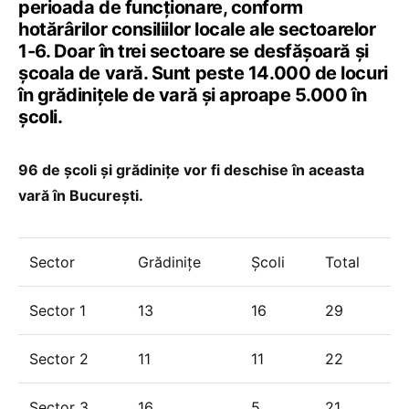
perioada de funcționare, conform
hotărârilor consiliilor locale ale sectoarelor
1-6. Doar în trei sectoare se desfășoară și
școala de vară. Sunt peste 14.000 de locuri
în grădinițele de vară și aproape 5.000 în
școli.
96 de școli și grădinițe vor fi deschise în aceasta
vară în București.
Sector
Grădinițe
Şcoli
Total
Sector 1
13
16
29
Sector 2
11
11
22
Sector 3
16
5
21