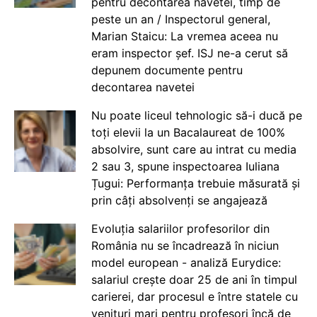
pentru decontarea navetei, timp de
peste un an / Inspectorul general,
Marian Staicu: La vremea aceea nu
eram inspector șef. ISJ ne-a cerut să
depunem documente pentru
decontarea navetei
Nu poate liceul tehnologic să-i ducă pe
toți elevii la un Bacalaureat de 100%
absolvire, sunt care au intrat cu media
2 sau 3, spune inspectoarea Iuliana
Țugui: Performanța trebuie măsurată și
prin câți absolvenți se angajează
Evoluția salariilor profesorilor din
România nu se încadrează în niciun
model european - analiză Eurydice:
salariul crește doar 25 de ani în timpul
carierei, dar procesul e între statele cu
venituri mari pentru profesori încă de