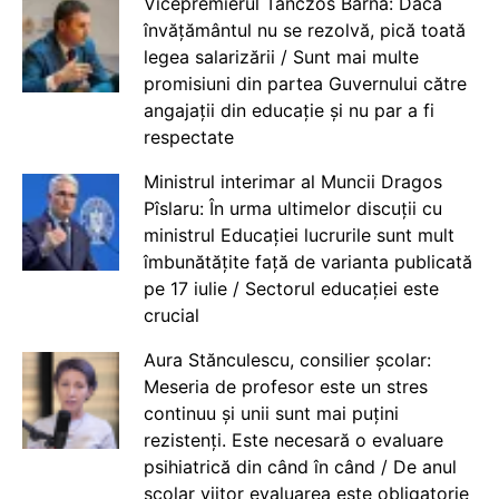
Vicepremierul Tanczos Barna: Dacă
învățământul nu se rezolvă, pică toată
legea salarizării / Sunt mai multe
promisiuni din partea Guvernului către
angajații din educație și nu par a fi
respectate
Ministrul interimar al Muncii Dragos
Pîslaru: În urma ultimelor discuții cu
ministrul Educației lucrurile sunt mult
îmbunătățite față de varianta publicată
pe 17 iulie / Sectorul educației este
crucial
Aura Stănculescu, consilier școlar:
Meseria de profesor este un stres
continuu și unii sunt mai puțini
rezistenți. Este necesară o evaluare
psihiatrică din când în când / De anul
școlar viitor evaluarea este obligatorie