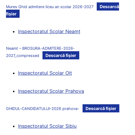
Descarcă
Mures Ghid admitere liceu an scolar 2026-2027
fișier
Inspectoratul Şcolar Neamţ
Neamt – BROSURA-ADMITERE-2026-
Descarcă fișier
2027_compressed
Inspectoratul Şcolar Olt
Inspectoratul Şcolar Prahova
Descarcă fișier
GHIDUL-CANDIDATULUI-2026 prahova-
Inspectoratul Şcolar Sibiu