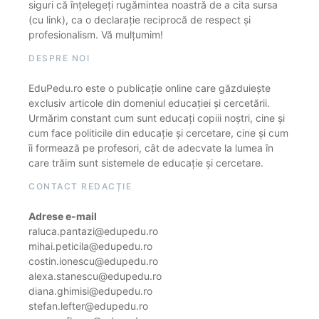
siguri că înțelegeți rugămintea noastră de a cita sursa
(cu link), ca o declarație reciprocă de respect și
profesionalism. Vă mulțumim!
DESPRE NOI
EduPedu.ro este o publicație online care găzduiește
exclusiv articole din domeniul educației și cercetării.
Urmărim constant cum sunt educați copiii noștri, cine și
cum face politicile din educație și cercetare, cine și cum
îi formează pe profesori, cât de adecvate la lumea în
care trăim sunt sistemele de educație și cercetare.
CONTACT REDACȚIE
Adrese e-mail
raluca.pantazi@edupedu.ro
mihai.peticila@edupedu.ro
costin.ionescu@edupedu.ro
alexa.stanescu@edupedu.ro
diana.ghimisi@edupedu.ro
stefan.lefter@edupedu.ro