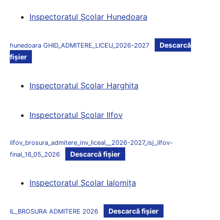
Inspectoratul Şcolar Hunedoara
Descarcă
hunedoara GHID_ADMITERE_LICEU_2026-2027
fișier
Inspectoratul Şcolar Harghita
Inspectoratul Şcolar Ilfov
ilfov_brosura_admitere_inv_liceal__2026-2027_isj_ilfov-
Descarcă fișier
final_16_05_2026
Inspectoratul Şcolar Ialomiţa
Descarcă fișier
IL_BROSURA ADMITERE 2026