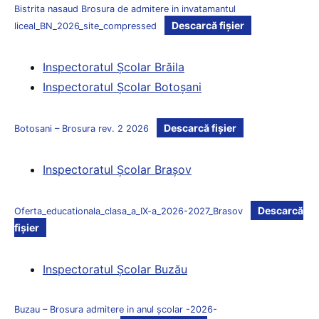
Bistrita nasaud Brosura de admitere in invatamantul
Descarcă fișier
liceal_BN_2026_site_compressed
Inspectoratul Şcolar Brăila
Inspectoratul Şcolar Botoşani
Descarcă fișier
Botosani – Brosura rev. 2 2026
Inspectoratul Şcolar Braşov
Descarcă
Oferta_educationala_clasa_a_IX-a_2026-2027_Brasov
fișier
Inspectoratul Şcolar Buzău
Buzau – Brosura admitere in anul școlar -2026-