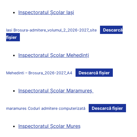
Inspectoratul Şcolar Iaşi
Descarcă
Iasi Brosura-admitere_volumul_2_2026-2027_site
fișier
Inspectoratul Şcolar Mehedinţi
Descarcă fișier
Mehedinti – Brosura_2026-2027_A4
Inspectoratul Şcolar Maramureş
Descarcă fișier
maramures Coduri admitere computerizată
Inspectoratul Şcolar Mureş