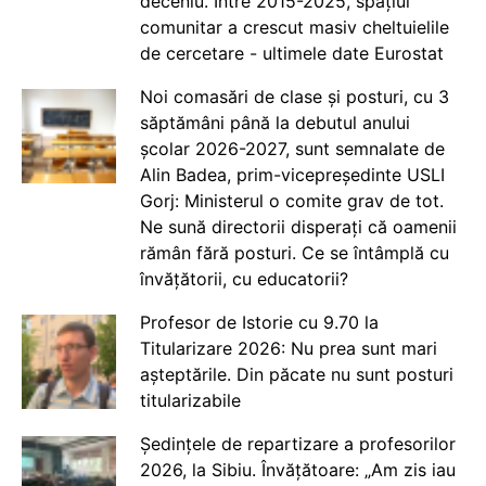
deceniu. Între 2015-2025, spațiul
comunitar a crescut masiv cheltuielile
de cercetare - ultimele date Eurostat
Noi comasări de clase și posturi, cu 3
săptămâni până la debutul anului
școlar 2026-2027, sunt semnalate de
Alin Badea, prim-vicepreședinte USLI
Gorj: Ministerul o comite grav de tot.
Ne sună directorii disperați că oamenii
rămân fără posturi. Ce se întâmplă cu
învățătorii, cu educatorii?
Profesor de Istorie cu 9.70 la
Titularizare 2026: Nu prea sunt mari
așteptările. Din păcate nu sunt posturi
titularizabile
Ședințele de repartizare a profesorilor
2026, la Sibiu. Învățătoare: „Am zis iau