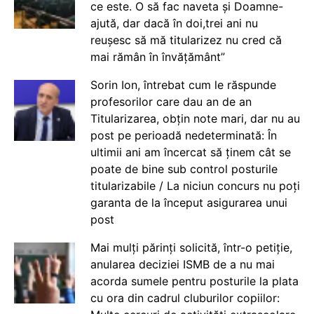
ce este. O să fac naveta și Doamne-
ajută, dar dacă în doi,trei ani nu
reușesc să mă titularizez nu cred că
mai rămân în învățământ”
Sorin Ion, întrebat cum le răspunde
profesorilor care dau an de an
Titularizarea, obțin note mari, dar nu au
post pe perioadă nedeterminată: În
ultimii ani am încercat să ținem cât se
poate de bine sub control posturile
titularizabile / La niciun concurs nu poți
garanta de la început asigurarea unui
post
Mai mulți părinți solicită, într-o petiție,
anularea deciziei ISMB de a nu mai
acorda sumele pentru posturile la plata
cu ora din cadrul cluburilor copiilor: