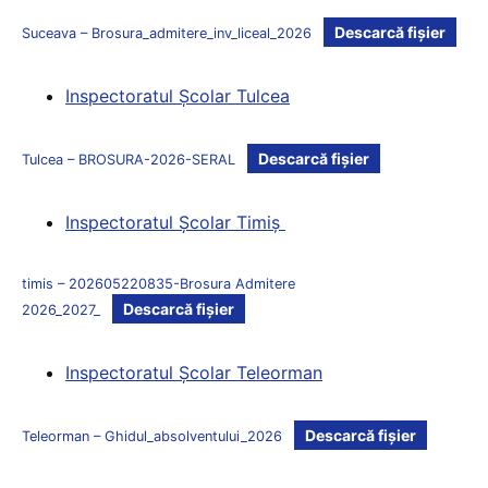
Descarcă fișier
Suceava – Brosura_admitere_inv_liceal_2026
Inspectoratul Şcolar Tulcea
Descarcă fișier
Tulcea – BROSURA-2026-SERAL
Inspectoratul Şcolar Timiş
timis – 202605220835-Brosura Admitere
Descarcă fișier
2026_2027_
Inspectoratul Şcolar Teleorman
Descarcă fișier
Teleorman – Ghidul_absolventului_2026