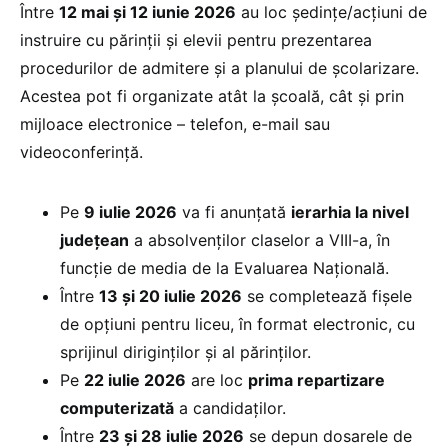
Între
12 mai și 12 iunie 2026
au loc ședinţe/acțiuni de
instruire cu părinţii şi elevii pentru prezentarea
procedurilor de admitere şi a planului de școlarizare.
Acestea pot fi organizate atât la școală, cât și prin
mijloace electronice – telefon, e-mail sau
videoconferință.
Pe
9 iulie 2026
va fi anunţată
ierarhia la nivel
judeţean
a absolvenţilor claselor a VIII-a, în
funcție de media de la Evaluarea Națională.
Între
13 și 20 iulie 2026
se completează fișele
de opțiuni pentru liceu, în format electronic, cu
sprijinul diriginților și al părinților.
Pe
22 iulie 2026
are loc
prima repartizare
computerizată
a candidaților.
Între
23 și 28 iulie 2026
se depun dosarele de