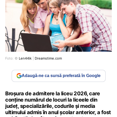
Foto: ©
Len44ik
|
Dreamstime.com
Adaugă-ne ca sursă preferată în Google
Broșura de admitere la liceu 2026, care
conține numărul de locuri la liceele din
județ, specializările, codurile și media
ultimului admis în anul școlar anterior, a fost