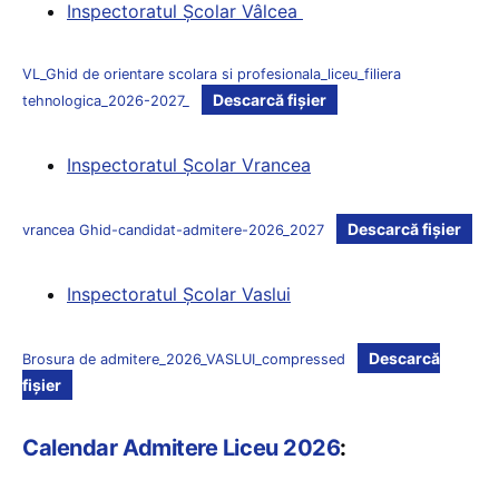
Inspectoratul Şcolar Vâlcea
VL_Ghid de orientare scolara si profesionala_liceu_filiera
Descarcă fișier
tehnologica_2026-2027_
Inspectoratul Şcolar Vrancea
Descarcă fișier
vrancea Ghid-candidat-admitere-2026_2027
Inspectoratul Şcolar Vaslui
Descarcă
Brosura de admitere_2026_VASLUI_compressed
fișier
Calendar Admitere Liceu 2026
: