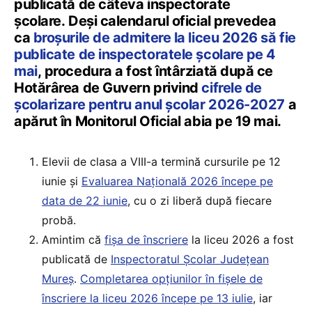
publicată de câteva inspectorate
școlare. Deși calendarul oficial prevedea
ca
broșurile de admitere la liceu 2026 să fie
publicate de inspectoratele școlare pe 4
mai
, procedura a fost întârziată după ce
Hotărârea de Guvern privind
cifrele de
școlarizare pentru anul școlar 2026-2027
a
apărut în Monitorul Oficial abia pe 19 mai.
Elevii de clasa a VIII-a termină cursurile pe 12
iunie și
Evaluarea Națională 2026 începe pe
data de 22 iunie
, cu o zi liberă după fiecare
probă.
Amintim că
fișa de înscriere
la liceu 2026 a fost
publicată de
Inspectoratul Școlar Județean
Mureș
.
Completarea opțiunilor în fișele de
înscriere la liceu 2026 începe pe 13 iulie
, iar