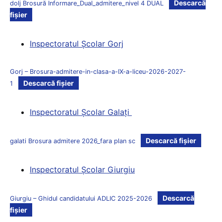
Descarcă
dolj Brosură Informare_Dual_admitere_nivel 4 DUAL
fișier
Inspectoratul Şcolar Gorj
Gorj – Brosura-admitere-in-clasa-a-IX-a-liceu-2026-2027-
Descarcă fișier
1
Inspectoratul Şcolar Galaţi
Descarcă fișier
galati Brosura admitere 2026_fara plan sc
Inspectoratul Şcolar Giurgiu
Descarcă
Giurgiu – Ghidul candidatului ADLIC 2025-2026
fișier