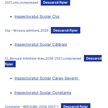
Descarcă fișier
2027_site_compressed
Inspectoratul Şcolar Cluj
Descarcă fișier
Cluj – Brosura_admitere_2026
Inspectoratul Şcolar Călăraşi
Descarcă
CL_Brosura-Admitere-liceu_2026-2027_compressed
fișier
Inspectoratul Şcolar Caraş-Severin
Inspectoratul Şcolar Constanţa
Descarcă fișier
Constanta – BROSURA-2026_2027-1