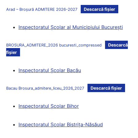
Descarcă fișier
Arad – Broșură ADMITERE 2026-2027
Inspectoratul Şcolar al Municipiului Bucureşti
Descarcă
BROSURA_ADMITERE_2026 bucuresti_compressed
fișier
Inspectoratul Şcolar Bacău
Descarcă fișier
Bacau Brosura_admitere_liceu_2026_2027
Inspectoratul Şcolar Bihor
Inspectoratul Şcolar Bistriţa-Năsăud