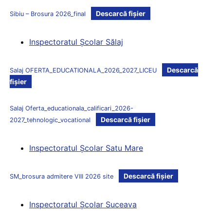
Descarcă fișier
Sibiu – Brosura 2026_final
Inspectoratul Şcolar Sălaj
Descarcă
Salaj OFERTA_EDUCATIONALA_2026_2027_LICEU
fișier
Salaj Oferta_educationala_calificari_2026-
Descarcă fișier
2027_tehnologic_vocational
Inspectoratul Şcolar Satu Mare
Descarcă fișier
SM_brosura admitere VIII 2026 site
Inspectoratul Şcolar Suceava