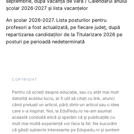
septembrie, după vacanța de vară / Calendarul anului
școlar 2026-2027 și lista vacanțelor
An școlar 2026-2027. Lista posturilor pentru
profesori a fost actualizată, pe fiecare județ, după
repartizarea candidaților de la Titularizare 2026 pe
posturi pe perioadă nedeterminată
COPYRIGHT
Pentru că scrieți despre educație, sau cu atât mai mult
datorită acestui lucru, ar fi util să citați cu link, atunci
când preluați un articol, părți dintr-un articol sau o idee
care v-a inspirat. Noi, la EduPedu.ro ne-am asumat
această conduită etică și sperăm că și publicațiile cu
mult mai multă experiență vor face la fel. Ne bucurăm
că găsiți subiecte interesante pe Edupedu.ro și suntem