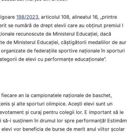
 vigoare
198/2023
, articolul 108, alineatul 16, „printre
erit se numără de drept elevii care au obținut premiul I
ționale recunoscute de Ministerul Educației, dacă
te de Ministerul Educației, câștigătorii medaliilor de aur
organizate de federațiile sportive naționale în sporturi
ategorii de elevi cu performanțe educaționale”.
n fiecare an la campionatele naționale de baschet,
tenis și alte sporturi olimpice. Acești elevi sunt un
votament și curaj pentru colegii lor. E important să le
i să-i susținem în drumul lor spre performanță! Estimăm
levi vor beneficia de burse de merit anul viitor școlar