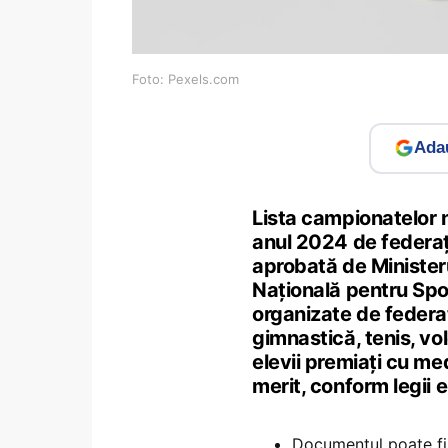
Foto: Pexels.com
Adau
Lista campionatelor n
anul 2024 de federații
aprobată de Ministeru
Națională pentru Spo
organizate de federa
gimnastică, tenis, vol
elevii premiați cu me
merit, conform legii 
Documentul poate fi 