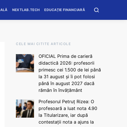
OALĂ
NEXTLAB.TECH
EDUCAȚIE FINANCIARĂ
CELE MAI CITITE ARTICOLE
OFICIAL Prima de carieră
didactică 2026: profesorii
primesc cei 1.500 de lei până
la 31 august și îi pot folosi
până în august 2027 dacă
rămân în învățământ
Profesorul Petruț Rizea: O
profesoară a luat nota 4.90
la Titularizare, iar după
contestații nota a ajuns la