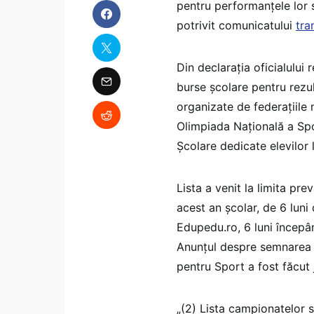
pentru performanțele lor s
potrivit comunicatului
tra
Din declarația oficialului 
burse școlare pentru rezul
organizate de federațiile 
Olimpiada Națională a Spo
Școlare dedicate elevilor l
Lista a venit la limita p
acest an școlar, de 6 luni d
Edupedu.ro, 6 luni încep
Anunțul despre semnarea p
pentru Sport a fost făcut j
„(2) Lista campionatelor 