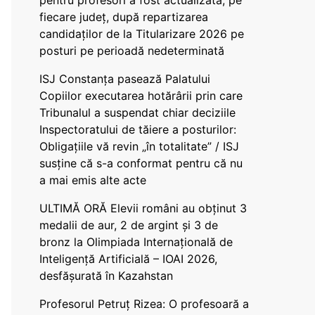
pentru profesori a fost actualizată, pe
fiecare județ, după repartizarea
candidaților de la Titularizare 2026 pe
posturi pe perioadă nedeterminată
ISJ Constanța pasează Palatului
Copiilor executarea hotărârii prin care
Tribunalul a suspendat chiar deciziile
Inspectoratului de tăiere a posturilor:
Obligațiile vă revin „în totalitate” / ISJ
susține că s-a conformat pentru că nu
a mai emis alte acte
ULTIMĂ ORĂ Elevii români au obținut 3
medalii de aur, 2 de argint și 3 de
bronz la Olimpiada Internațională de
Inteligență Artificială – IOAI 2026,
desfășurată în Kazahstan
Profesorul Petruț Rizea: O profesoară a