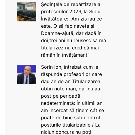
Ședințele de repartizare a
profesorilor 2026, la Sibiu.
Învățătoare: „Am zis iau ce
este. O să fac naveta și
Doamne-ajută, dar dacă în
doi,trei ani nu reușesc să mă
titularizez nu cred că mai
rămân în învățământ”
Sorin Ion, întrebat cum le
răspunde profesorilor care
dau an de an Titularizarea,
obțin note mari, dar nu au
post pe perioadă
nedeterminată: În ultimii ani
am încercat să ținem cât se
poate de bine sub control
posturile titularizabile / La
niciun concurs nu poți