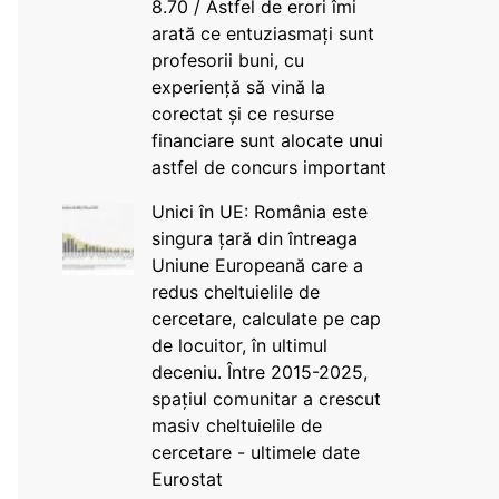
8.70 / Astfel de erori îmi
arată ce entuziasmați sunt
profesorii buni, cu
experiență să vină la
corectat și ce resurse
financiare sunt alocate unui
astfel de concurs important
Unici în UE: România este
singura țară din întreaga
Uniune Europeană care a
redus cheltuielile de
cercetare, calculate pe cap
de locuitor, în ultimul
deceniu. Între 2015-2025,
spațiul comunitar a crescut
masiv cheltuielile de
cercetare - ultimele date
Eurostat