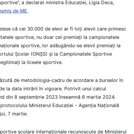
portive”, a declarat ministra Educației, Ligia Deca,
nsmis de ME
.
reiese că cei 30.000 de elevi ar fi toți elevii care primesc
tatele sportive, nu doar cei premiați la campionatele
naționale sportive, lor adăugându-se elevii premiați la
rtului Școlar (ONȘS) și la Campionatele Sportive
egitimați la liceele sportive.
revăzută de metodologia-cadru de acordare a burselor în
e la data intrării în vigoare. Potrivit unui calcul
ând din 8 septembrie 2023 înseamnă 6 martie 2024.
rotocolului Ministerul Educației – Agenția Națională
oi, 7 martie.
sportive școlare internaționale recunoscute de Ministerul