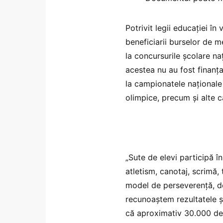
Potrivit legii educației în
beneficiarii burselor de m
la concursurile școlare na
acestea nu au fost finanța
la campionatele naționale 
olimpice, precum și alte c
„Sute de elevi participă î
atletism, canotaj, scrimă, 
model de perseverență, de
recunoaștem rezultatele ș
că aproximativ 30.000 de e