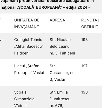
învăţământ preuniversitar declarate câştigătoare în
ui național „ŞCOALĂ EUROPEANĂ”
– ediția 2024 –
Ţ
UNITATEA DE
ADRESA
PUNCTAJ
ÎNVĂŢĂMÂNT
OBŢINUT
va
Colegiul Tehnic
Str. Nicolae
198
„Mihai Băcescu”
Beldiceanu,
Fălticeni
nr. 3, Fălticeni
Liceul „Ștefan
Str.
197
Procopiu” Vaslui
Castanilor, nr.
3, Vaslui
Școala
Str. Emilia
193
Gimnazială
Dumitrescu,
Vădeni
nr. 676,