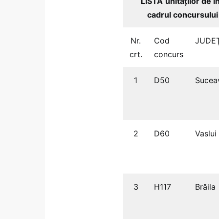
LISTA
unităţilor de 
cadrul concursul
Nr.
Cod
JUDE
crt.
concurs
1
D50
Sucea
2
D60
Vaslui
3
H117
Brăila