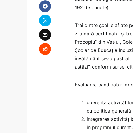
192 de puncte).
Trei dintre școlile aflate 
7-a oară certificatul și t
Procopiu” din Vaslui, Cole
Școlar de Educație Incluziv
învățământ și-au păstrat 
astăzi”, conform sursei cit
Evaluarea candidaturilor s
coerenţa activităţil
cu politica generală a
integrarea activităţ
în programul curent a