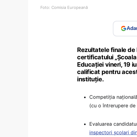
Foto: Comisia Europeană
Adau
Rezultatele finale de
certificatului „Școa
Educației vineri, 19 i
calificat pentru aces
instituție.
Competiția națională
(cu o întrerupere d
Evaluarea candidatur
inspectori școlari d