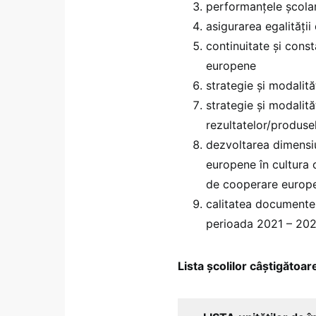
performanțele școlare
asigurarea egalităţii
continuitate şi cons
europene
strategie şi modalit
strategie şi modalită
rezultatelor/produse
dezvoltarea dimensiu
europene în cultura o
de cooperare europ
calitatea documente
perioada 2021 – 2024,
Lista școlilor câștigăto