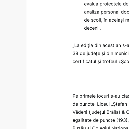
evalua proiectele dep
analiza personal doc
de școli, în același
decenii.
„La ediţia din acest an s-
38 de județe și din munici
certificatul și trofeul «Ș
Pe primele locuri s-au cla
de puncte, Liceul „Ștefan
Vădeni (județul Brăila) & 
egalitate de puncte (193)
Buzău și Colegiul Naționa