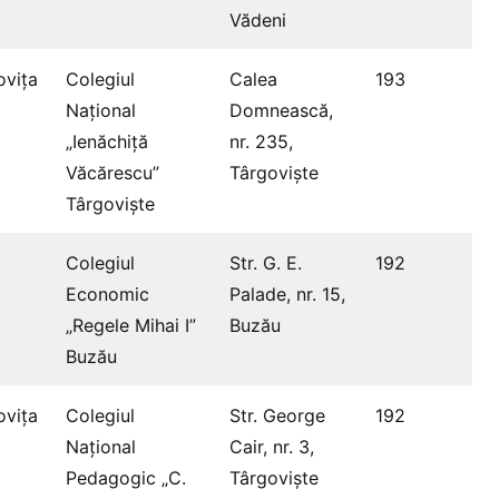
Vădeni
vița
Colegiul
Calea
193
Național
Domnească,
„Ienăchiță
nr. 235,
Văcărescu”
Târgoviște
Târgoviște
Colegiul
Str. G. E.
192
Economic
Palade, nr. 15,
„Regele Mihai I”
Buzău
Buzău
vița
Colegiul
Str. George
192
Național
Cair, nr. 3,
Pedagogic „C.
Târgoviște