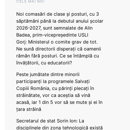
CELE MAI NOI
Noi comasări de clase și posturi, cu 3
săptămâni până la debutul anului școlar
2026-2027, sunt semnalate de Alin
Badea, prim-vicepreședinte USLI
Gorj: Ministerul o comite grav de tot.
Ne sună directorii disperați că oamenii
rămân fără posturi. Ce se întâmplă cu
învățătorii, cu educatorii?
Peste jumătate dintre minorii
participanți la programele Salvați
Copiii România, cu părinți plecați în
străinătate, vor ca aceștia să vină
acasă, iar 1 din 5 vor să se mute și ei în
țara străină
Secretarul de stat Sorin Ion: La
disciplinele din zona tehnologică există