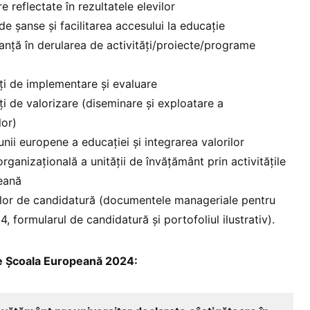
 reflectate în rezultatele elevilor
 de şanse și facilitarea accesului la educație
tanţă în derularea de activităţi/proiecte/programe
ăţi de implementare și evaluare
ţi de valorizare (diseminare şi exploatare a
lor)
nii europene a educației și integrarea valorilor
rganizațională a unității de învățământ prin activitățile
eană
lor de candidatură (documentele manageriale pentru
 formularul de candidatură și portofoliul ilustrativ).
are Școala Europeană 2024: