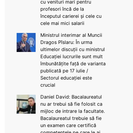
cu venituri mari pentru
profesori încă de la
începutul carierei și cele cu
cele mai mici salarii
Ministrul interimar al Muncii
Dragos Pîslaru: În urma
ultimelor discuții cu ministrul
Educației lucrurile sunt mult
îmbunătățite față de varianta
publicată pe 17 iulie /
Sectorul educației este
crucial
Daniel David: Bacalaureatul
nu ar trebui să fie folosit ca
mijloc de intrare la facultate.
Bacalaureatul trebuie să fie
un examen care certifică
competențele pe care le ai