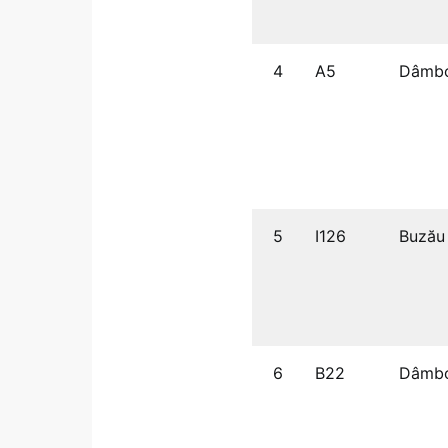
4
A5
Dâmbo
5
I126
Buzău
6
B22
Dâmbo