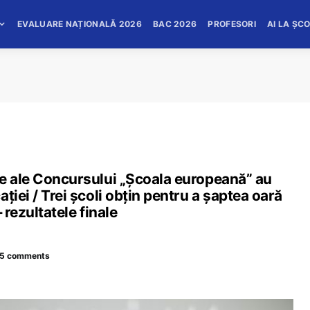
EVALUARE NAȚIONALĂ 2026
BAC 2026
PROFESORI
AI LA ȘC
re ale Concursului „Școala europeană” au
ției / Trei școli obțin pentru a șaptea oară
– rezultatele finale
5 comments