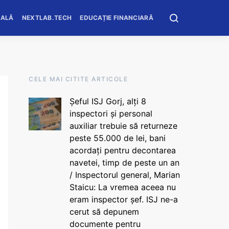
OALĂ
NEXTLAB.TECH
EDUCAȚIE FINANCIARĂ
CELE MAI CITITE ARTICOLE
Șeful ISJ Gorj, alți 8
inspectori și personal
auxiliar trebuie să returneze
peste 55.000 de lei, bani
acordați pentru decontarea
navetei, timp de peste un an
/ Inspectorul general, Marian
Staicu: La vremea aceea nu
eram inspector șef. ISJ ne-a
cerut să depunem
documente pentru