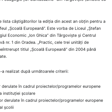
pe lista câștigătorilor la ediția din acest an obțin pentru a
rofeul „Școală Europeană”. Este vorba de Liceul „Ștefan
giul Economic „Ion Ghica” din Târgoviște și Centrul
ă nr. 1 din Oradea. „Practic, cele trei unități de
neîntrerupt titlul „Școală Europeană” din 2004 până
ate.
-a realizat după următoarele criterii:
or derulate în cadrul proiectelor/programelor europene
 instituţiei şcolare
ilor derulate în cadrul proiectelor/programelor europene
l şcolii