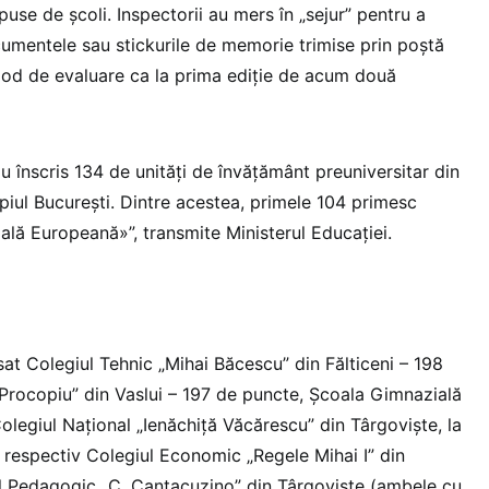
use de școli. Inspectorii au mers în „sejur” pentru a
umentele sau stickurile de memorie trimise prin poștă
 mod de evaluare ca la prima ediție de acum două
au înscris 134 de unităţi de învăţământ preuniversitar din
piul București. Dintre acestea, primele 104 primesc
coală Europeană»”, transmite Ministerul Educației.
sat Colegiul Tehnic „Mihai Băcescu” din Fălticeni – 198
 Procopiu” din Vaslui – 197 de puncte, Școala Gimnazială
Colegiul Național „Ienăchiță Văcărescu” din Târgoviște, la
, respectiv Colegiul Economic „Regele Mihai I” din
l Pedagogic „C. Cantacuzino” din Târgoviște (ambele cu