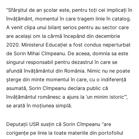
“Sfârşitul de an şcolar este, pentru toţi cei implicaţi în
învăţământ, momentul în care tragem linie în catalog.
A venit clipa unui bilanţ serios pentru au sector care
are acelaşi om la cârmă începând din decembrie
2020. Ministerul Educaţiei a fost condus neperturbat
de Sorin Mihai Cîmpeanu. De aceea, domnia sa este
singurul responsabil pentru dezastrul în care se
afundă învăţământul din România. Nimic nu ne poate
şterge din minte momentul în care, cu o indiferenţă
asumată, Sorin Cîmpeanu declara public că
învăţământul românesc a ajuns la ‘un minim istoric’”,
se arată în moţiunea simplă.
Deputaţii USR susţin că Sorin Cîmpeanu “are
corigenţe pe linie la toate materiile din portofoliul