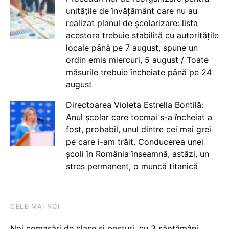
unitățile de învățământ care nu au
realizat planul de școlarizare: lista
acestora trebuie stabilită cu autoritățile
locale până pe 7 august, spune un
ordin emis miercuri, 5 august / Toate
măsurile trebuie încheiate până pe 24
august
Directoarea Violeta Estrella Bontilă:
Anul școlar care tocmai s-a încheiat a
fost, probabil, unul dintre cei mai grei
pe care i-am trăit. Conducerea unei
școli în România înseamnă, astăzi, un
stres permanent, o muncă titanică
CELE MAI NOI
Noi comasări de clase și posturi, cu 3 săptămâni