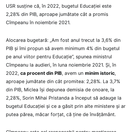
USR susţine că, în 2022, bugetul Educaţiei este
2,28% din PIB, aproape jumătate cât a promis
Cîmpeanu în noiembrie 2021.
Alocarea bugetară: „Am fost anul trecut la 3,6% din
PIB și îmi propun să avem minimum 4% din bugetul
pe anul viitor pentru Educație”, spunea ministrul
Cîmpeanu la audieri, în luna noiembrie 2021. Și, în
2022,
ca procent din PIB
, avem un
minim istoric
,
aproape jumătate din cât promitea: 2,28%. La 3,7%
din PIB, Miclea îşi depunea demisia de onoare, la
2,28%, Sorin Mihai Pristanda a început să adauge la
bugetul Educației și ce a găsit prin alte ministere și ar
putea părea, măcar forțat, că ține de învățământ.