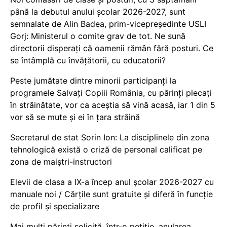
până la debutul anului școlar 2026-2027, sunt
semnalate de Alin Badea, prim-vicepreședinte USLI
Gorj: Ministerul o comite grav de tot. Ne sună
directorii disperați că oamenii rămân fără posturi. Ce
se întâmplă cu învățătorii, cu educatorii?
Peste jumătate dintre minorii participanți la
programele Salvați Copiii România, cu părinți plecați
în străinătate, vor ca aceștia să vină acasă, iar 1 din 5
vor să se mute și ei în țara străină
Secretarul de stat Sorin Ion: La disciplinele din zona
tehnologică există o criză de personal calificat pe
zona de maiștri-instructori
Elevii de clasa a IX-a încep anul școlar 2026-2027 cu
manuale noi / Cărțile sunt gratuite și diferă în funcție
de profil și specializare
Mai mulți părinți solicită, într-o petiție, anularea