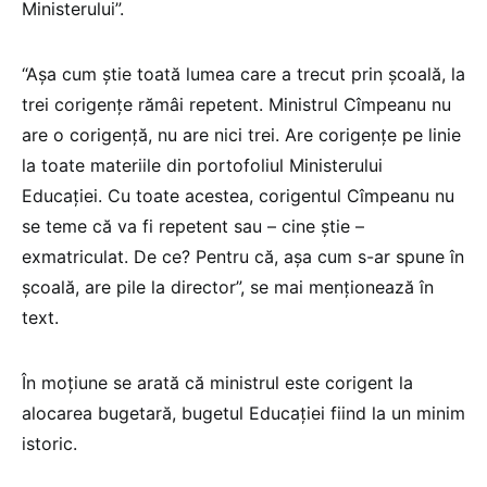
Ministerului”.
“Aşa cum ştie toată lumea care a trecut prin şcoală, la
trei corigenţe rămâi repetent. Ministrul Cîmpeanu nu
are o corigenţă, nu are nici trei. Are corigenţe pe linie
la toate materiile din portofoliul Ministerului
Educaţiei. Cu toate acestea, corigentul Cîmpeanu nu
se teme că va fi repetent sau – cine ştie –
exmatriculat. De ce? Pentru că, aşa cum s-ar spune în
şcoală, are pile la director”, se mai menţionează în
text.
În moţiune se arată că ministrul este corigent la
alocarea bugetară, bugetul Educaţiei fiind la un minim
istoric.