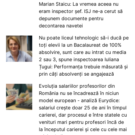
Marian Staicu: La vremea aceea nu
eram inspector șef. ISJ ne-a cerut să
depunem documente pentru
decontarea navetei
Nu poate liceul tehnologic să-i ducă pe
toți elevii la un Bacalaureat de 100%
absolvire, sunt care au intrat cu media
2 sau 3, spune inspectoarea Iuliana
Țugui: Performanța trebuie măsurată și
prin câți absolvenți se angajează
Evoluția salariilor profesorilor din
România nu se încadrează în niciun
model european - analiză Eurydice:
salariul crește doar 25 de ani în timpul
carierei, dar procesul e între statele cu
venituri mari pentru profesori încă de
la începutul carierei și cele cu cele mai