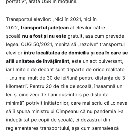
portativ”, arată USR în moțiune.
Transportul elevilor: „Nici în 2021, nici în
2022,
transportul judeţean
al elevilor către
şcoală
nu a fost și nu este
gratuit
,
aşa cum prevede
legea. OUG 50/2021, menită să „rezolve” transportul
elevilor
între localitatea de domiciliu și cea în care se
află unitatea de învățământ
, este un act bulversant,
iar limitele de decont sunt departe de orice realitate
– „nu mai mult de 30 de lei/lună pentru distanța de 3
kilometri”. Pentru 20 de zile de şcoală, înseamnă un
leu şi cincizeci de bani dus-întors pe distanța
minimă”, potrivit inițiatorilor, care mai scriu că „cineva
să îi spună ministrului Cîmpeanu că nu pandemia i-a
îndepărtat pe copii de școală, ci dezastrul din
reglementarea transportului, așa cum semnalează