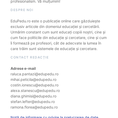
profesionalism. Vă mulțumim!
DESPRE NOI
EduPedu.ro este o publicație online care găzduiește
exclusiv articole din domeniul educației și cercetării.
Urmărim constant cum sunt educați copiii noștri, cine și
cum face politicile din educație și cercetare, cine și cum
îi formează pe profesori, cât de adecvate la lumea în
care trăim sunt sistemele de educație și cercetare.
CONTACT REDACȚIE
Adrese e-mail
raluca.pantazi@edupedu.ro
mihai.peticila@edupedu.ro
costin.ionescu@edupedu.ro
alexa.stanescu@edupedu.ro
diana.ghimisi@edupedu.ro
stefan.lefter@edupedu.ro
ramona.florea@edupedu.ro
Notă de informare cu privire la prelucrarea de date