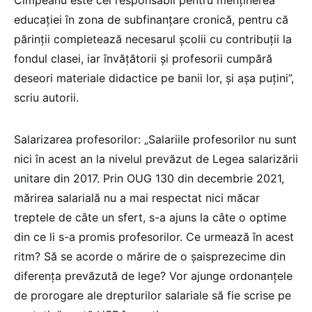
Cîmpeanu este cel responsabil pentru menținerea
educației în zona de subfinanțare cronică, pentru că
părinții completează necesarul școlii cu contribuții la
fondul clasei, iar învățătorii și profesorii cumpără
deseori materiale didactice pe banii lor, și așa puțini”,
scriu autorii.
Salarizarea profesorilor: „Salariile profesorilor nu sunt
nici în acest an la nivelul prevăzut de Legea salarizării
unitare din 2017. Prin OUG 130 din decembrie 2021,
mărirea salarială nu a mai respectat nici măcar
treptele de câte un sfert, s-a ajuns la câte o optime
din ce li s-a promis profesorilor. Ce urmează în acest
ritm? Să se acorde o mărire de o șaisprezecime din
diferența prevăzută de lege? Vor ajunge ordonanțele
de prorogare ale drepturilor salariale să fie scrise pe