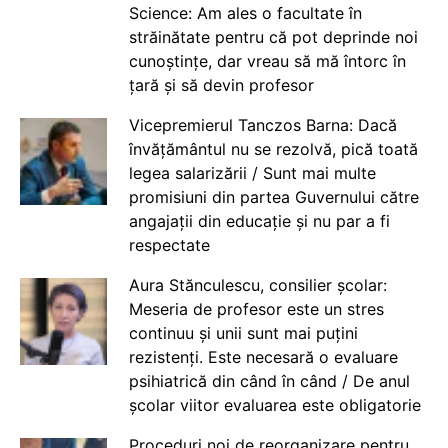
Science: Am ales o facultate în
străinătate pentru că pot deprinde noi
cunoștințe, dar vreau să mă întorc în
țară și să devin profesor
Vicepremierul Tanczos Barna: Dacă
învățământul nu se rezolvă, pică toată
legea salarizării / Sunt mai multe
promisiuni din partea Guvernului către
angajații din educație și nu par a fi
respectate
Aura Stănculescu, consilier școlar:
Meseria de profesor este un stres
continuu și unii sunt mai puțini
rezistenți. Este necesară o evaluare
psihiatrică din când în când / De anul
școlar viitor evaluarea este obligatorie
Proceduri noi de reorganizare pentru