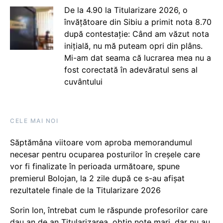
De la 4.90 la Titularizare 2026, o
învățătoare din Sibiu a primit nota 8.70
după contestație: Când am văzut nota
inițială, nu mă puteam opri din plâns.
Mi-am dat seama că lucrarea mea nu a
fost corectată în adevăratul sens al
cuvântului
CELE MAI NOI
Săptămâna viitoare vom aproba memorandumul
necesar pentru ocuparea posturilor în creșele care
vor fi finalizate în perioada următoare, spune
premierul Bolojan, la 2 zile după ce s-au afișat
rezultatele finale de la Titularizare 2026
Sorin Ion, întrebat cum le răspunde profesorilor care
dau an de an Titularizarea, obțin note mari, dar nu au