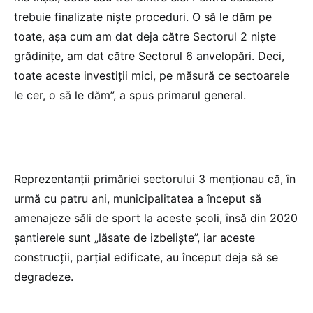
trebuie finalizate nişte proceduri. O să le dăm pe
toate, aşa cum am dat deja către Sectorul 2 nişte
grădiniţe, am dat către Sectorul 6 anvelopări. Deci,
toate aceste investiţii mici, pe măsură ce sectoarele
le cer, o să le dăm”, a spus primarul general.
Reprezentanţii primăriei sectorului 3 menţionau că, în
urmă cu patru ani, municipalitatea a început să
amenajeze săli de sport la aceste şcoli, însă din 2020
şantierele sunt „lăsate de izbelişte”, iar aceste
construcţii, parţial edificate, au început deja să se
degradeze.