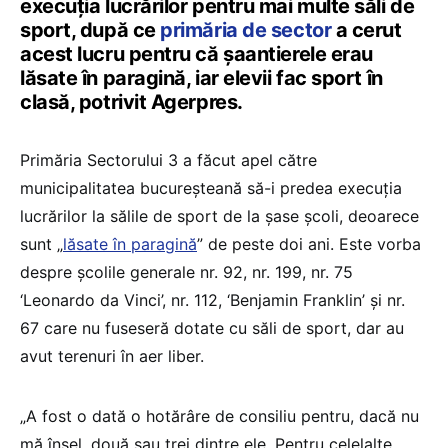
execuţia lucrărilor pentru mai multe săli de
sport, după ce
primăria de sector
a cerut
acest lucru pentru că șaantierele erau
lăsate în paragină, iar elevii fac sport în
clasă, potrivit Agerpres.
Primăria Sectorului 3 a făcut apel către
municipalitatea bucureşteană să-i predea execuţia
lucrărilor la sălile de sport de la şase şcoli, deoarece
sunt „
lăsate în paragină
” de peste doi ani. Este vorba
despre școlile generale nr. 92, nr. 199, nr. 75
‘Leonardo da Vinci’, nr. 112, ‘Benjamin Franklin’ şi nr.
67 care nu fuseseră dotate cu săli de sport, dar au
avut terenuri în aer liber.
„A fost o dată o hotărâre de consiliu pentru, dacă nu
mă înşel, două sau trei dintre ele. Pentru celelalte