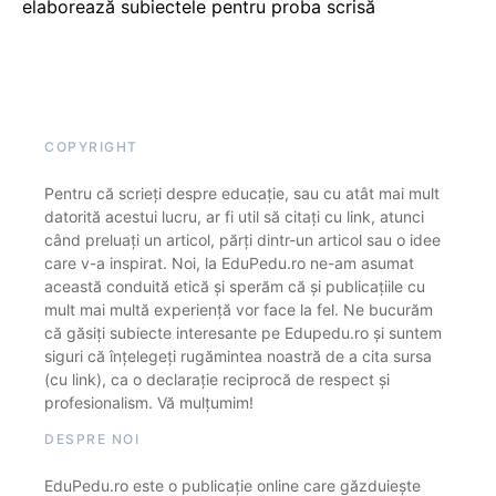
elaborează subiectele pentru proba scrisă
COPYRIGHT
Pentru că scrieți despre educație, sau cu atât mai mult
datorită acestui lucru, ar fi util să citați cu link, atunci
când preluați un articol, părți dintr-un articol sau o idee
care v-a inspirat. Noi, la EduPedu.ro ne-am asumat
această conduită etică și sperăm că și publicațiile cu
mult mai multă experiență vor face la fel. Ne bucurăm
că găsiți subiecte interesante pe Edupedu.ro și suntem
siguri că înțelegeți rugămintea noastră de a cita sursa
(cu link), ca o declarație reciprocă de respect și
profesionalism. Vă mulțumim!
DESPRE NOI
EduPedu.ro este o publicație online care găzduiește