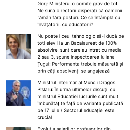
Gorj: Ministerul o comite grav de tot.
Ne sună directorii disperați că oamenii
rămân fără posturi. Ce se întâmplă cu
învățătorii, cu educatorii?
Nu poate liceul tehnologic să-i ducă pe
toți elevii la un Bacalaureat de 100%
absolvire, sunt care au intrat cu media
2 sau 3, spune inspectoarea Iuliana
Țugui: Performanța trebuie măsurată și
prin câți absolvenți se angajează
Ministrul interimar al Muncii Dragos
Pîslaru: În urma ultimelor discuții cu
ministrul Educației lucrurile sunt mult
îmbunătățite față de varianta publicată
pe 17 iulie / Sectorul educației este
crucial
Evoluția salariilor profesorilor din