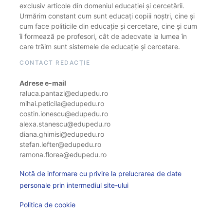
exclusiv articole din domeniul educației și cercetării.
Urmărim constant cum sunt educați copiii noștri, cine și
cum face politicile din educație și cercetare, cine și cum
îi formează pe profesori, cât de adecvate la lumea în
care trăim sunt sistemele de educație și cercetare.
CONTACT REDACȚIE
Adrese e-mail
raluca.pantazi@edupedu.ro
mihai.peticila@edupedu.ro
costin.ionescu@edupedu.ro
alexa.stanescu@edupedu.ro
diana.ghimisi@edupedu.ro
stefan.lefter@edupedu.ro
ramona.florea@edupedu.ro
Notă de informare cu privire la prelucrarea de date
personale prin intermediul site-ului
Politica de cookie