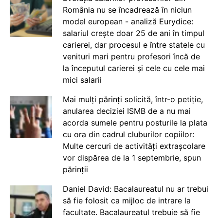
România nu se încadrează în niciun
model european - analiză Eurydice:
salariul crește doar 25 de ani în timpul
carierei, dar procesul e între statele cu
venituri mari pentru profesori încă de
la începutul carierei și cele cu cele mai
mici salarii
Mai mulți părinți solicită, într-o petiție,
anularea deciziei ISMB de a nu mai
acorda sumele pentru posturile la plata
cu ora din cadrul cluburilor copiilor:
Multe cercuri de activități extrașcolare
vor dispărea de la 1 septembrie, spun
părinții
Daniel David: Bacalaureatul nu ar trebui
să fie folosit ca mijloc de intrare la
facultate. Bacalaureatul trebuie să fie