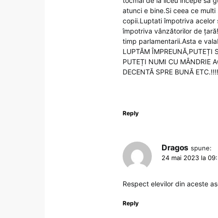
tocmai de la liceu incepe sa g
atunci e bine.Si ceea ce multi 
copii.Luptati împotriva acelor 
împotriva vânzătorilor de țară
timp parlamentarii.Asta e v
LUPTĂM ÎMPREUNĂ,PUTEȚI S
PUTEȚI NUMI CU MÂNDRIE AC
DECENTĂ SPRE BUNĂ ETC.!!!!!!!
Reply
Dragos
spune:
24 mai 2023 la 09
Respect elevilor din aceste aso
Reply