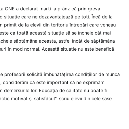
ta CNE a declarat marți la prânz că prin greva
 o situație care ne dezavantajează pe toți. Încă de la
 primit de la elevii din teritoriu întrebări care veneau
este ca toată această situație să se încheie cât mai
ncheie săptămâna aceasta, astfel încât de săptămâna
suri în mod normal. Această situație nu este benefică
are profesorii solicită îmbunătățirea condițiilor de muncă
ă, considerăm că este important să ne exprimăm
em demersurile lor. Educația de calitate nu poate fi
ctic motivat și satisfăcut“, scriu elevii din cele șase