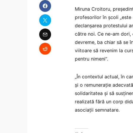
Miruna Croitoru, președin
profesorilor în școli „este
declanșarea protestului am
către noi. Ce ne-am dori, 
devreme, ba chiar să se î
viitoare să revenim la cur
pentru nimeni“.
„În contextul actual, în c
și o remunerație adecvat
solidaritatea și să susțin
realizată fără un corp dida
asociații semnatare.