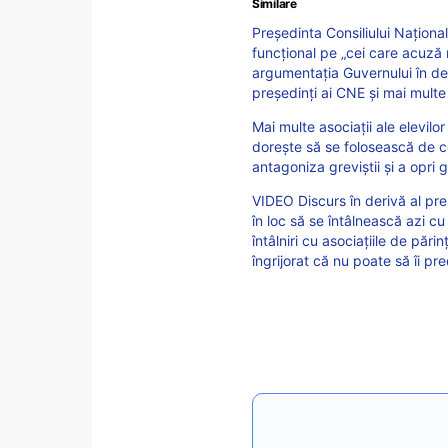
Similare
Președinta Consiliului Național
funcțional pe „cei care acuză re
argumentația Guvernului în del
președinți ai CNE și mai multe 
Mai multe asociaţii ale elevilor
dorește să se folosească de c
antagoniza greviştii şi a opri 
VIDEO Discurs în derivă al pr
în loc să se întâlnească azi c
întâlniri cu asociațiile de pări
îngrijorat că nu poate să îi p