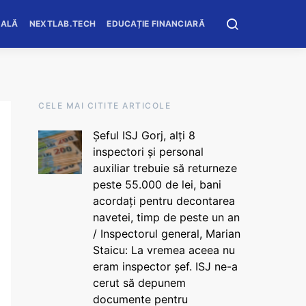
OALĂ
NEXTLAB.TECH
EDUCAȚIE FINANCIARĂ
CELE MAI CITITE ARTICOLE
Șeful ISJ Gorj, alți 8
inspectori și personal
auxiliar trebuie să returneze
peste 55.000 de lei, bani
acordați pentru decontarea
navetei, timp de peste un an
/ Inspectorul general, Marian
Staicu: La vremea aceea nu
eram inspector șef. ISJ ne-a
cerut să depunem
documente pentru