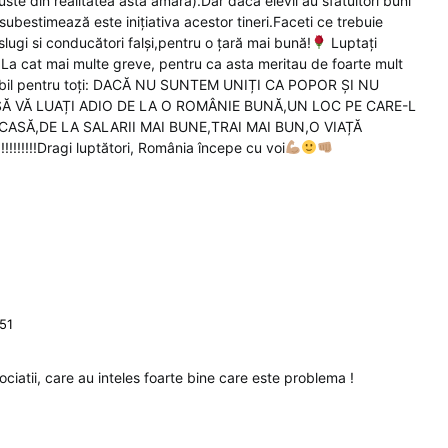
uste din realitatea asta amară).Dar daca elevii au sfătuitori buni
subestimează este inițiativa acestor tineri.Faceti ce trebuie
slugi si conducători falși,pentru o țară mai bună!
Luptați
!La cat mai multe greve, pentru ca asta meritau de foarte mult
alabil pentru toți: DACĂ NU SUNTEM UNIȚI CA POPOR ȘI NU
Ă VĂ LUAȚI ADIO DE LA O ROMÂNIE BUNĂ,UN LOC PE CARE-L
ASĂ,DE LA SALARII MAI BUNE,TRAI MAI BUN,O VIAȚĂ
!!!!!!Dragi luptători, România începe cu voi
:51
ciatii, care au inteles foarte bine care este problema !