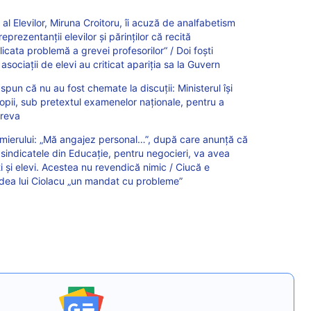
 al Elevilor, Miruna Croitoru, îi acuză de analfabetism
prezentanții elevilor și părinților că recită
icata problemă a grevei profesorilor“ / Doi foști
asociații de elevi au criticat apariția sa la Guvern
 spun că nu au fost chemate la discuţii: Ministerul îşi
opii, sub pretextul examenelor naţionale, pentru a
greva
emierului: „Mă angajez personal…”, după care anunță că
u sindicatele din Educație, pentru negocieri, va avea
nți și elevi. Acestea nu revendică nimic / Ciucă e
redea lui Ciolacu „un mandat cu probleme”