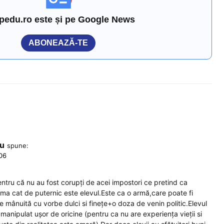
pedu.ro este și pe Google News
ABONEAZĂ-TE
cu
spune:
:06
ntru că nu au fost corupți de acei impostori ce pretind ca
ama cat de puternic este elevul.Este ca o armă,care poate fi
e mânuită cu vorbe dulci si finețe+o doza de venin politic.Elevul
manipulat ușor de oricine (pentru ca nu are experiența vieții si