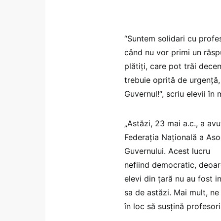
“Suntem solidari cu profes
când nu vor primi un răspu
plătiți, care pot trăi dece
trebuie oprită de urgență,
Guvernul!“, scriu elevii în
„Astăzi, 23 mai a.c., a avu
Federația Națională a Asoci
Guvernului. Acest lucru
nefiind democratic, deoare
elevi din țară nu au fost i
sa de astăzi. Mai mult, ne
în loc să susțină profesori