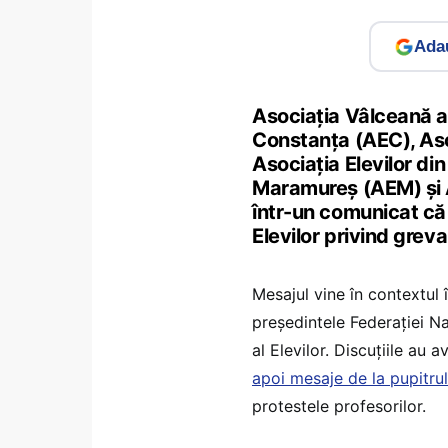
Adau
Asociația Vâlceană a 
Constanța (AEC), Asoci
Asociația Elevilor di
Maramureș (AEM) și A
într-un comunicat că 
Elevilor privind greva
Mesajul vine în contextul î
președintele Federației Na
al Elevilor. Discuțiile au a
apoi mesaje de la pupitru
protestele profesorilor.