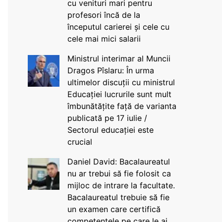
cu venituri mari pentru
profesori încă de la
începutul carierei și cele cu
cele mai mici salarii
Ministrul interimar al Muncii
Dragos Pîslaru: În urma
ultimelor discuții cu ministrul
Educației lucrurile sunt mult
îmbunătățite față de varianta
publicată pe 17 iulie /
Sectorul educației este
crucial
Daniel David: Bacalaureatul
nu ar trebui să fie folosit ca
mijloc de intrare la facultate.
Bacalaureatul trebuie să fie
un examen care certifică
competențele pe care le ai