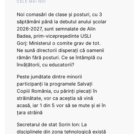
CELE MAI NOI
Noi comasări de clase și posturi, cu 3
săptămâni până la debutul anului școlar
2026-2027, sunt semnalate de Alin
Badea, prim-vicepreședinte USLI
Gorj: Ministerul o comite grav de tot.
Ne sună directorii disperați că oamenii
rămân fără posturi. Ce se întâmplă cu
învățătorii, cu educatorii?
Peste jumătate dintre minorii
participanți la programele Salvați
Copiii România, cu părinți plecați în
străinătate, vor ca aceștia să vină
acasă, iar 1 din 5 vor să se mute și ei în
țara străină
Secretarul de stat Sorin Ion: La
disciplinele din zona tehnologică există