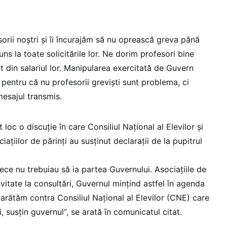
orii noștri și îi încurajăm să nu oprească greva până
ns la toate solicitările lor. Ne dorim profesori bine
nt din salariul lor. Manipularea exercitată de Guvern
 pentru că nu profesorii greviști sunt problema, ci
 mesajul transmis.
t loc o discuție în care Consiliul Național al Elevilor și
ațiilor de părinți au susținut declarații de la pupitrul
ce nu trebuiau să ia partea Guvernului. Asociațiile de
nvitate la consultări, Guvernul mințind astfel în agenda
 arătăm contra Consiliul Național al Elevilor (CNE) care
i, susțin guvernul“, se arată în comunicatul citat.