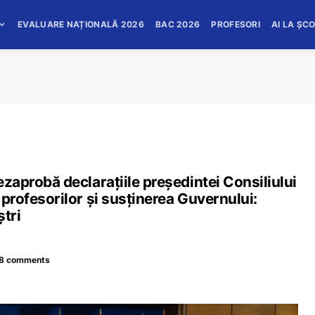
EVALUARE NAȚIONALĂ 2026
BAC 2026
PROFESORI
AI LA ȘC
dezaprobă declarațiile președintei Consiliului
a profesorilor și susținerea Guvernului:
ștri
8 comments