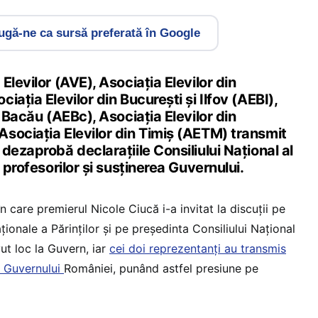
gă-ne ca sursă preferată în Google
Elevilor (AVE), Asociația Elevilor din
ația Elevilor din București și Ilfov (AEBI),
n Bacău (AEBc), Asociația Elevilor din
sociația Elevilor din Timiș (AETM) transmit
dezaprobă declarațiile Consiliului Național al
 profesorilor și susținerea Guvernului.
n care premierul Nicole Ciucă i-a invitat la discuții pe
ționale a Părinților și pe președinta Consiliului Național
vut loc la Guvern, iar
cei doi reprezentanți au transmis
l Guvernului
României, punând astfel presiune pe