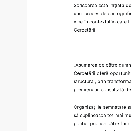
Scrisoarea este inițiată d
unui proces de cartografie
vine în contextul în care I
Cercetării.
„Asumarea de către dumnea
Cercetării oferă oportunit
structural, prin transform
premierului, consultată d
Organizațiile semnatare su
să suplinească tot mai mul
politici publice către furn