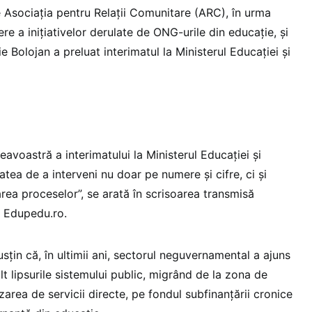
e Asociația pentru Relații Comunitare (ARC), în urma
re a inițiativelor derulate de ONG-urile din educație, și
lie Bolojan a preluat interimatul la Ministerul Educației și
voastră a interimatului la Ministerul Educației și
atea de a interveni nu doar pe numere și cifre, ci și
area proceselor”, se arată în scrisoarea transmisă
e Edupedu.ro.
sțin că, în ultimii ani, sectorul neguvernamental a ajuns
t lipsurile sistemului public, migrând de la zona de
izarea de servicii directe, pe fondul subfinanțării cronice