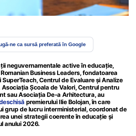
gă-ne ca sursă preferată în Google
ții neguvernamentale active în educație,
a Romanian Business Leaders, fondatoarea
i SuperTeach, Centrul de Evaluare și Analize
 Asociația Școala de Valori, Centrul pentru
t sau Asociația De-a Arhitectura, au
 deschisă
premierului Ilie Bolojan, în care
nui grup de lucru interministerial, coordonat de
rea unei strategii coerente în educație și
ul anului 2026.