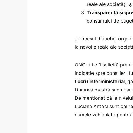
reale ale societății ș
Transparență și guv
consumului de buget”
„Procesul didactic, organi
la nevoile reale ale societă
ONG-urile îi solicită prem
indicație spre consilierii 
Lucru interministerial
, g
Dumneavoastră și cu parti
De menționat că la nivelul 
Luciana Antoci sunt cei r
numele vehiculate pentru 