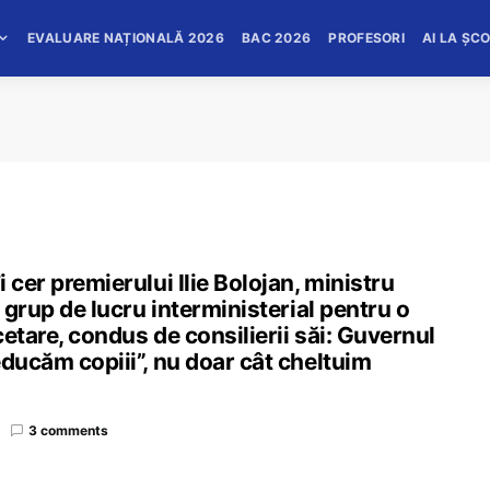
EVALUARE NAȚIONALĂ 2026
BAC 2026
PROFESORI
AI LA ȘC
 cer premierului Ilie Bolojan, ministru
n grup de lucru interministerial pentru o
cetare, condus de consilierii săi: Guvernul
educăm copiii”, nu doar cât cheltuim
3 comments