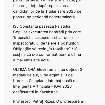
pentru profesori a fost actualizată, pe
fiecare județ, după repartizarea
candidaților de la Titularizare 2026 pe
posturi pe perioadă nedeterminată
ISJ Constanța pasează Palatului
Copiilor executarea hotărârii prin care
Tribunalul a suspendat chiar deciziile
Inspectoratului de tăiere a posturilor:
Obligațiile vă revin „în totalitate” / ISJ
susține că s-a conformat pentru că nu
a mai emis alte acte
ULTIMĂ ORĂ Elevii români au obținut 3
medalii de aur, 2 de argint și 3 de
bronz la Olimpiada Internațională de
Inteligență Artificială – IOAI 2026,
desfășurată în Kazahstan
Profesorul Petruț Rizea: O profesoară a