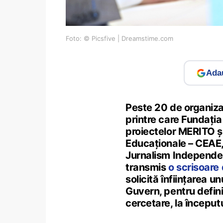
Foto: © Picsfive | Dreamstime.com
Adau
Peste 20 de organiza
printre care Fundați
proiectelor MERITO ș
Educaționale – CEAE,
Jurnalism Independen
transmis
o scrisoare
solicită înființarea u
Guvern, pentru defini
cercetare, la început