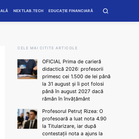
OALĂ
NEXTLAB.TECH
EDUCAȚIE FINANCIARĂ
CELE MAI CITITE ARTICOLE
OFICIAL Prima de carieră
didactică 2026: profesorii
primesc cei 1.500 de lei până
la 31 august și îi pot folosi
până în august 2027 dacă
rămân în învățământ
Profesorul Petruț Rizea: O
profesoară a luat nota 4.90
la Titularizare, iar după
contestații nota a ajuns la