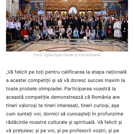
Foto: Episcopia Devei și Hunedoarei
„Vă felicit pe toți pentru calificarea la etapa națională
a acestei competiții și să vă doresc succes maxim la
toate probele olimpiadei. Participarea voastră la
această competiție demonstrează că România are
tineri valoroși te tineri interesați, tineri curioși, așa
cum sunteți voi, dornici să cunoașteți în profunzime
rădăcinile noastre culturale și spirituală. Vă felicit și
vă prețuiesc și pe voi, și pe profesorii voștri, și pe