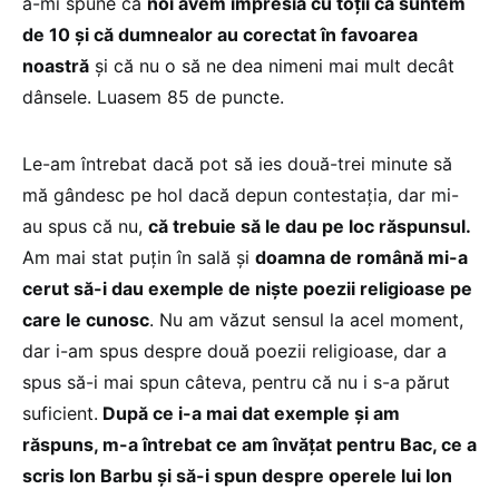
a-mi spune că
noi avem impresia cu toții că suntem
de 10 și că dumnealor au corectat în favoarea
noastră
și că nu o să ne dea nimeni mai mult decât
dânsele. Luasem 85 de puncte.
Le-am întrebat dacă pot să ies două-trei minute să
mă gândesc pe hol dacă depun contestația, dar mi-
au spus că nu,
că trebuie să le dau pe loc răspunsul.
Am mai stat puțin în sală și
doamna de română mi-a
cerut să-i dau exemple de niște poezii religioase pe
care le cunosc
. Nu am văzut sensul la acel moment,
dar i-am spus despre două poezii religioase, dar a
spus să-i mai spun câteva, pentru că nu i s-a părut
suficient.
După ce i-a mai dat exemple și am
răspuns, m-a întrebat ce am învățat pentru Bac, ce a
scris Ion Barbu și să-i spun despre operele lui Ion