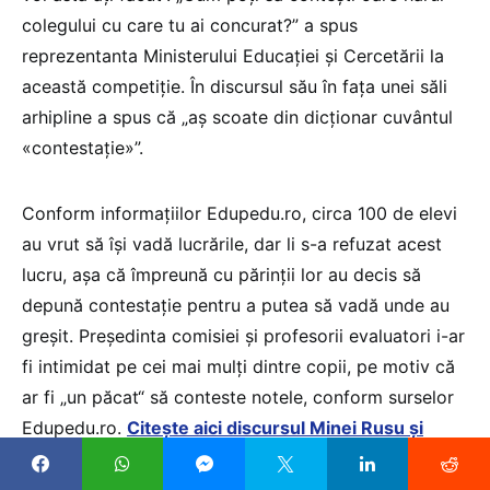
colegului cu care tu ai concurat?” a spus
reprezentanta Ministerului Educației și Cercetării la
această competiție. În discursul său în fața unei săli
arhipline a spus că „aș scoate din dicționar cuvântul
«contestație»”.
Conform informațiilor Edupedu.ro, circa 100 de elevi
au vrut să își vadă lucrările, dar li s-a refuzat acest
lucru, așa că împreună cu părinții lor au decis să
depună contestație pentru a putea să vadă unde au
greșit. Președinta comisiei și profesorii evaluatori i-ar
fi intimidat pe cei mai mulți dintre copii, pe motiv că
ar fi „un păcat“ să conteste notele, conform surselor
Edupedu.ro.
Citește aici discursul Minei Rusu și
mărturiile elevilor
.