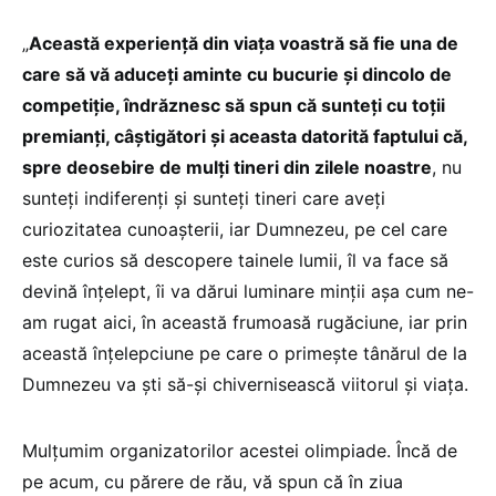
„
Această experiență din viața voastră să fie una de
care să vă aduceți aminte cu bucurie și dincolo de
competiție, îndrăznesc să spun că sunteți cu toții
premianți, câștigători și aceasta datorită faptului că,
spre deosebire de mulți tineri din zilele noastre
, nu
sunteți indiferenți și sunteți tineri care aveți
curiozitatea cunoașterii, iar Dumnezeu, pe cel care
este curios să descopere tainele lumii, îl va face să
devină înțelept, îi va dărui luminare minții așa cum ne-
am rugat aici, în această frumoasă rugăciune, iar prin
această înțelepciune pe care o primește tânărul de la
Dumnezeu va ști să-și chivernisească viitorul și viața.
Mulțumim organizatorilor acestei olimpiade. Încă de
pe acum, cu părere de rău, vă spun că în ziua