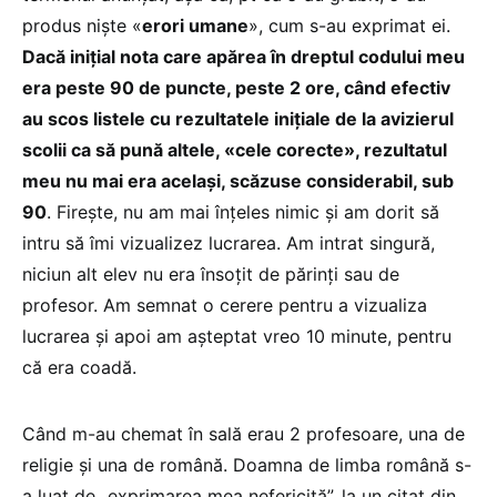
produs niște «
erori umane
», cum s-au exprimat ei.
Dacă inițial nota care apărea în dreptul codului meu
era peste 90 de puncte, peste 2 ore, când efectiv
au scos listele cu rezultatele inițiale de la avizierul
scolii ca să pună altele, «cele corecte», rezultatul
meu nu mai era același, scăzuse considerabil, sub
90
. Firește, nu am mai înțeles nimic și am dorit să
intru să îmi vizualizez lucrarea. Am intrat singură,
niciun alt elev nu era însoțit de părinți sau de
profesor. Am semnat o cerere pentru a vizualiza
lucrarea și apoi am așteptat vreo 10 minute, pentru
că era coadă.
Când m-au chemat în sală erau 2 profesoare, una de
religie și una de română. Doamna de limba română s-
a luat de „exprimarea mea nefericită”, la un citat din