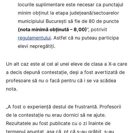
locurile suplimentare este necesar ca punctajul
minim obținut la etapa județeană/sectoarelor
municipiului București să fie de 80 de puncte
(nota minimă obținută – 8,00)
”, potrivit
regulamentului
. Astfel că nu puteau participa
elevi nepregătiți.
Un alt caz este al cel al unei eleve de clasa a X-a care
a decis depună contestație, deși a fost avertizată de
profesoare să nu o facă pentru că i se va scădea
nota.
„A fost o experiență destul de frustrantă. Profesorii
de la contestație nu erau dornici să ne ajute.
Rezultatele au fost publicate cu o zi înainte de
termenul anunțat, așa că, pt că s-au grăbit, s-au