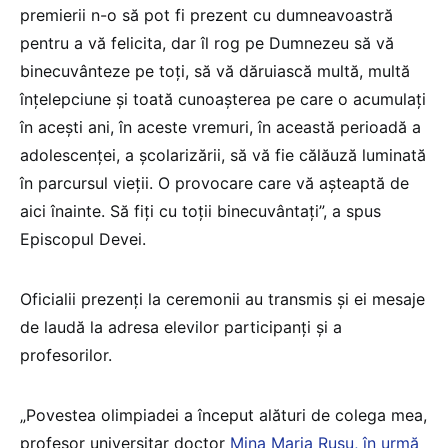
premierii n-o să pot fi prezent cu dumneavoastră
pentru a vă felicita, dar îl rog pe Dumnezeu să vă
binecuvânteze pe toți, să vă dăruiască multă, multă
înțelepciune și toată cunoașterea pe care o acumulați
în acești ani, în aceste vremuri, în această perioadă a
adolescenței, a școlarizării, să vă fie călăuză luminată
în parcursul vieții. O provocare care vă așteaptă de
aici înainte. Să fiți cu toții binecuvântați”, a spus
Episcopul Devei.
Oficialii prezenți la ceremonii au transmis și ei mesaje
de laudă la adresa elevilor participanți și a
profesorilor.
„Povestea olimpiadei a început alături de colega mea,
profesor universitar doctor
Mina Maria Rusu, în urmă