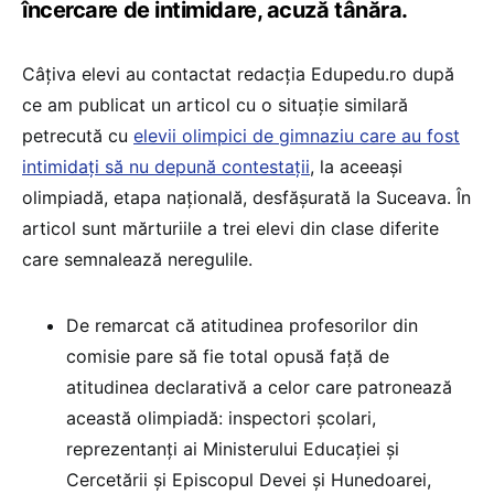
încercare de intimidare, acuză tânăra.
Câțiva elevi au contactat redacția Edupedu.ro după
ce am publicat un articol cu o situație similară
petrecută cu
elevii olimpici de gimnaziu care au fost
intimidați să nu depună contestații
, la aceeași
olimpiadă, etapa națională, desfășurată la Suceava. În
articol sunt mărturiile a trei elevi din clase diferite
care semnalează neregulile.
De remarcat că atitudinea profesorilor din
comisie pare să fie total opusă față de
atitudinea declarativă a celor care patronează
această olimpiadă: inspectori școlari,
reprezentanți ai Ministerului Educației și
Cercetării și Episcopul Devei și Hunedoarei,