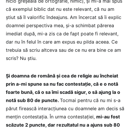
nicio greșeală de ortografie, nimic), și mi-a mai spus
că exemplul biblic dat nu este relevant, că nu am
știut să îl valorific îndeajuns. Am încercat să îi explic
doamnei perspectiva mea, și-a schimbat părerea
imediat după, mi-a zis ca de fapt poate fi relevant,
dar nu în felul în care am expus eu pilda aceea. Ce
trebuia să scriu altceva sau de ce nu era bine ce am
scris? Nu știu.
Și doamna de română și cea de religie au încheiat
prin a-mi spune sa nu fac contestație, că e o notă
foarte bună, că o sa îmi scadă sigur, o să ajung la o
notă sub 80 de puncte.
Tocmai pentru că nu mi s-a
părut firească interacțiunea cu doamnele am decis să
mențin contestația. În urma contestației,
mi-au fost
scăzute 2 puncte, dar rezultatul nu a ajuns sub 80