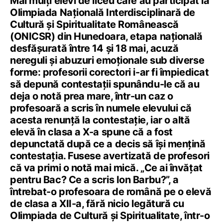
Mai mulți elevi de liceu care au participat la
Olimpiada Națională Interdisciplinară de
Cultură și Spiritualitate Românească
(ONICSR) din Hunedoara, etapa națională
desfășurată între 14 și 18 mai, acuză
nereguli și abuzuri emoționale sub diverse
forme: profesorii corectori i-ar fi împiedicat
să depună contestații spunându-le că au
deja o notă prea mare, într-un caz o
profesoară a scris în numele elevului că
acesta renunță la contestație, iar o altă
elevă în clasa a X-a spune că a fost
depunctată după ce a decis să își mențină
contestația. Fusese avertizată de profesori
că va primi o notă mai mică. „Ce ai învățat
pentru Bac? Ce a scris Ion Barbu?”, a
întrebat-o profesoara de română pe o elevă
de clasa a XII-a, fără nicio legătură cu
Olimpiada de Cultură și Spiritualitate, într-o