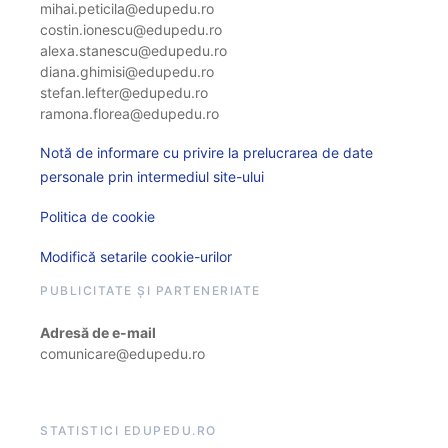
mihai.peticila@edupedu.ro
costin.ionescu@edupedu.ro
alexa.stanescu@edupedu.ro
diana.ghimisi@edupedu.ro
stefan.lefter@edupedu.ro
ramona.florea@edupedu.ro
Notă de informare cu privire la prelucrarea de date
personale prin intermediul site-ului
Politica de cookie
Modifică setarile cookie-urilor
PUBLICITATE ȘI PARTENERIATE
Adresă de e-mail
comunicare@edupedu.ro
STATISTICI EDUPEDU.RO