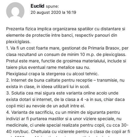
Euclid
spune:
20 august 2020 la 16:19
Prezenta fizica implica organizarea spatiilor cu distantare si
elemente de protectie intre banci, respectiv panouri din
plexiclglass.
1. Va fi un cost foarte mare, gestionat de Primaria Brasov, per
clasa rezultand un consum de minim 10 m.p. de plexicglass.
Pretul este mare, functie de grosimea materialului, include si
taiere plus eventual rame metalice sau nu.
Plexiglasul crapa la stergerea cu alcool tehnic.
2. Internet de buna calitate pentru receptie – transmisie, nu
exista in clase, in ideea utilizarii lui in scoli.
3. Solutia cea mai sigura este varianta online acolo unde
exista dotari si internet, de la clasa a 4 -a in sus, chiar daca
copii mici au nevoie de un adult intre ei.
4. Varianta de sacrificiu, cu un minim de siguranta pentru
indivizi ar fi purtarea mastilor si a unor viziere speciale, nu
medicinale, ci unele special realizate pentru copii, cu cca 30-
40 ron/buc. Cheltuiala cu vizierele pentru o clasa de copii ar fi