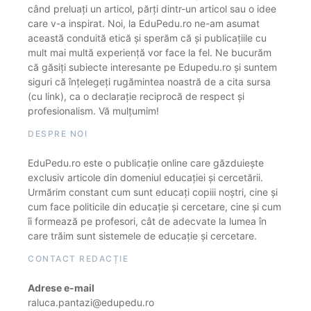
când preluați un articol, părți dintr-un articol sau o idee
care v-a inspirat. Noi, la EduPedu.ro ne-am asumat
această conduită etică și sperăm că și publicațiile cu
mult mai multă experiență vor face la fel. Ne bucurăm
că găsiți subiecte interesante pe Edupedu.ro și suntem
siguri că înțelegeți rugămintea noastră de a cita sursa
(cu link), ca o declarație reciprocă de respect și
profesionalism. Vă mulțumim!
DESPRE NOI
EduPedu.ro este o publicație online care găzduiește
exclusiv articole din domeniul educației și cercetării.
Urmărim constant cum sunt educați copiii noștri, cine și
cum face politicile din educație și cercetare, cine și cum
îi formează pe profesori, cât de adecvate la lumea în
care trăim sunt sistemele de educație și cercetare.
CONTACT REDACȚIE
Adrese e-mail
raluca.pantazi@edupedu.ro