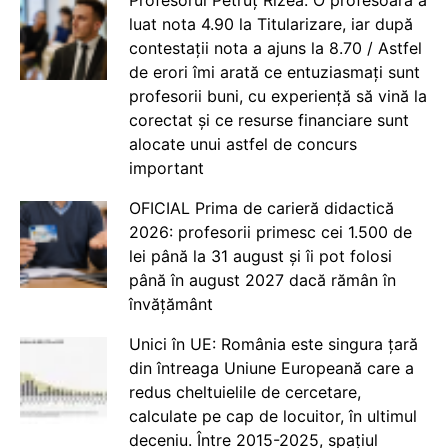
Profesorul Petruț Rizea: O profesoară a
luat nota 4.90 la Titularizare, iar după
contestații nota a ajuns la 8.70 / Astfel
de erori îmi arată ce entuziasmați sunt
profesorii buni, cu experiență să vină la
corectat și ce resurse financiare sunt
alocate unui astfel de concurs
important
OFICIAL Prima de carieră didactică
2026: profesorii primesc cei 1.500 de
lei până la 31 august și îi pot folosi
până în august 2027 dacă rămân în
învățământ
Unici în UE: România este singura țară
din întreaga Uniune Europeană care a
redus cheltuielile de cercetare,
calculate pe cap de locuitor, în ultimul
deceniu. Între 2015-2025, spațiul