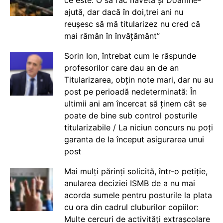
ce este. O să fac naveta și Doamne-
ajută, dar dacă în doi,trei ani nu
reușesc să mă titularizez nu cred că
mai rămân în învățământ”
Sorin Ion, întrebat cum le răspunde
profesorilor care dau an de an
Titularizarea, obțin note mari, dar nu au
post pe perioadă nedeterminată: În
ultimii ani am încercat să ținem cât se
poate de bine sub control posturile
titularizabile / La niciun concurs nu poți
garanta de la început asigurarea unui
post
Mai mulți părinți solicită, într-o petiție,
anularea deciziei ISMB de a nu mai
acorda sumele pentru posturile la plata
cu ora din cadrul cluburilor copiilor:
Multe cercuri de activități extrașcolare