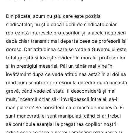
Din păcate, acum nu știu care este poziția
sindicatelor, nu știu dacă liderii de sindicate chiar
reprezintă interesele profesorilor și la acele negocieri
dacă chiar transmit mai departe ceea ce profesorii își
doresc. Dar atitudinea care se vede a Guvernului este
total greșită și lovește evident în moralul profesorilor
și în prestigiul meseriei. Păi un tânăr mai vine în
învățământ după ce vede atitudinea asta? În al doilea
rând cum se întorc profesorii la catedră după această
grevă, când vede că statul îi desconsideră și mai
mult, încearcă chiar să-i învrăjbească între ei, să-i
manipuleze? Se consideră ca o masă de manevră. Ei
sunt manevrați, ei sunt manipulați, când ei ar trebui
să contribuie esențial la pregătirea copiilor noștri.
Adică ceea ce face guvernul amânând rezolvarea și