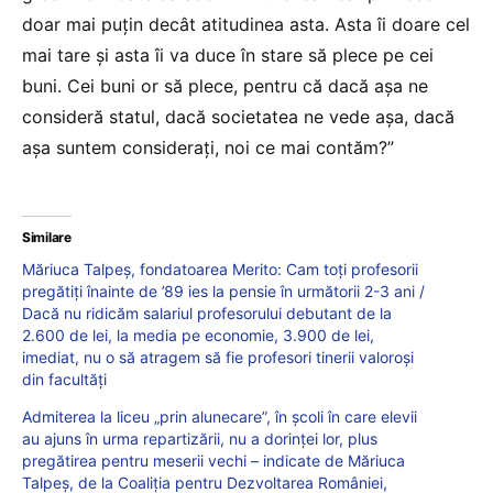
doar mai puțin decât atitudinea asta. Asta îi doare cel
mai tare și asta îi va duce în stare să plece pe cei
buni. Cei buni or să plece, pentru că dacă așa ne
consideră statul, dacă societatea ne vede așa, dacă
așa suntem considerați, noi ce mai contăm?”
Similare
Măriuca Talpeș, fondatoarea Merito: Cam toți profesorii
pregătiți înainte de ’89 ies la pensie în următorii 2-3 ani /
Dacă nu ridicăm salariul profesorului debutant de la
2.600 de lei, la media pe economie, 3.900 de lei,
imediat, nu o să atragem să fie profesori tinerii valoroși
din facultăți
Admiterea la liceu „prin alunecare”, în școli în care elevii
au ajuns în urma repartizării, nu a dorinței lor, plus
pregătirea pentru meserii vechi – indicate de Măriuca
Talpeș, de la Coaliția pentru Dezvoltarea României,