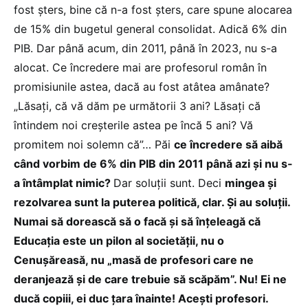
fost șters, bine că n-a fost șters, care spune alocarea
de 15% din bugetul general consolidat. Adică 6% din
PIB. Dar până acum, din 2011, până în 2023, nu s-a
alocat. Ce încredere mai are profesorul român în
promisiunile astea, dacă au fost atâtea amânate?
„Lăsați, că vă dăm pe următorii 3 ani? Lăsați că
întindem noi creșterile astea pe încă 5 ani? Vă
promitem noi solemn că”… Păi
ce încredere să aibă
când vorbim de 6% din PIB din 2011 până azi și nu s-
a întâmplat nimic?
Dar soluții sunt. Deci
mingea și
rezolvarea sunt la puterea politică, clar. Și au soluții.
Numai să dorească să o facă și să înțeleagă că
Educația este un pilon al societății, nu o
Cenușăreasă, nu „masă de profesori care ne
deranjează și de care trebuie să scăpăm”. Nu! Ei ne
ducă copiii, ei duc țara înainte! Acești profesori.