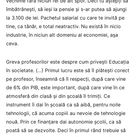
vechime fără niciun fel de alt spor. Deci tu aștepți să
îmbătrânești, să ieși la pensie și s-ar putea să ajungi
la 3.100 de lei. Pachetul salarial cu care te invită pe
tine, ca tânăr, e total neatractiv. Nu există în nicio
industrie, în niciun alt domeniu al economiei, așa
ceva.
Greva profesorilor este despre cum privești Educația
în societate. (…) Primul lucru este să îl plătești corect
pe profesor, înseamnă că îl respecți, după care vine
de 6% din PIB, este important, după care vine în ce
atmosferă din clasă și din școală îl trimiți. Ce
instrument îi dai în școală ca să aibă, pentru noile
tehnologii, că acuma copiii au nevoie de tehnologie
nouă. Prin ce finanțare dai autonomie școlii, ca să
poată să se dezvolte. Deci în primul rând trebuie să