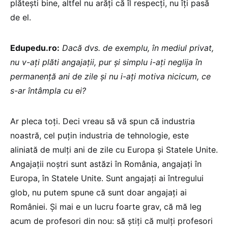
plătești bine, altfel nu arăți că îl respecți, nu îți pasă
de el.
Edupedu.ro:
Dacă dvs. de exemplu, în mediul privat,
nu v-ați plăti angajații, pur și simplu i-ați neglija în
permanență ani de zile și nu i-ați motiva nicicum, ce
s-ar întâmpla cu ei?
Ar pleca toți. Deci vreau să vă spun că industria
noastră, cel puțin industria de tehnologie, este
aliniată de mulți ani de zile cu Europa și Statele Unite.
Angajații noștri sunt astăzi în România, angajați în
Europa, în Statele Unite. Sunt angajați ai întregului
glob, nu putem spune că sunt doar angajați ai
României. Și mai e un lucru foarte grav, că mă leg
acum de profesori din nou: să știți că mulți profesori