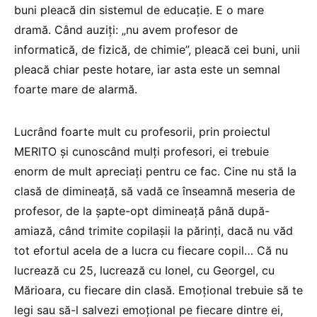
buni pleacă din sistemul de educație. E o mare
dramă. Când auziți: „nu avem profesor de
informatică, de fizică, de chimie”, pleacă cei buni, unii
pleacă chiar peste hotare, iar asta este un semnal
foarte mare de alarmă.
Lucrând foarte mult cu profesorii, prin proiectul
MERITO și cunoscând mulți profesori, ei trebuie
enorm de mult apreciați pentru ce fac. Cine nu stă la
clasă de dimineață, să vadă ce înseamnă meseria de
profesor, de la șapte-opt dimineață până după-
amiază, când trimite copilașii la părinți, dacă nu văd
tot efortul acela de a lucra cu fiecare copil… Că nu
lucrează cu 25, lucrează cu Ionel, cu Georgel, cu
Mărioara, cu fiecare din clasă. Emoțional trebuie să te
legi sau să-l salvezi emoțional pe fiecare dintre ei,