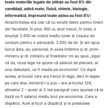
toate materiile legate de științe au fost 8% din
candidați, adică mate, fizică, chimie, biologie,
informatică, împreună toate astea au fost 8%!
Atractivitatea era clar că nu există deloc pentru tinerii
din facultate. În plus, INS-ul, anul trecut, în iunie, a
anunțat 3.300 lei costul mediu lunar al coșului de
consum pentru o persoană. 3.300 de lei. Și am spus
lucrul ăsta, eu, personal, în acea întâlnire și dl. prim-
ministru și dl. ministru al finanțelor mi-au spus „sigur
că da, noua lege va spune că salariul de plecare, al
unui debutant, va fi media pe economie”. Ca după
aceea, articolul care era trecut în lege, deci în legea
pe care dna. ministră l-a pus – era articolul 129,
alineatul 2 – acest al 2-lea paragraf care spunea că la
bază va fi salariul mediu brut pe economie. Care a
dispărut. Acel articol a dispărut și la presiunea