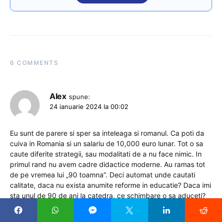
6 COMMENTS
Alex
spune:
24 ianuarie 2024 la 00:02
Eu sunt de parere si sper sa inteleaga si romanul. Ca poti da
cuiva in Romania si un salariu de 10,000 euro lunar. Tot o sa
caute diferite strategii, sau modalitati de a nu face nimic. In
primul rand nu avem cadre didactice moderne. Au ramas tot
de pe vremea lui „90 toamna”. Deci automat unde cautati
calitate, daca nu exista anumite reforme in educatie? Daca imi
sta unul de 90 de ani la catedra, ce schimbare o sa aduceti?
Probabil vrea si el salariu de 10,000 lei net lunar.
Mai intai aduceti tineri in educatie, si pe urma salarii. Sau