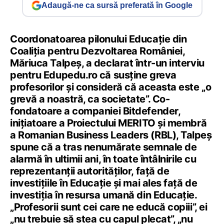
Adaugă-ne ca sursă preferată în Google
Coordonatoarea pilonului Educație din
Coaliția pentru Dezvoltarea României,
Măriuca Talpeș, a declarat într-un interviu
pentru Edupedu.ro că susține greva
profesorilor și consideră că aceasta este „o
grevă a noastră, ca societate”. Co-
fondatoare a companiei Bitdefender,
inițiatoare a Proiectului MERITO și membră
a Romanian Business Leaders (RBL), Talpeș
spune că a tras nenumărate semnale de
alarmă în ultimii ani, în toate întâlnirile cu
reprezentanții autorităților, față de
investițiile în Educație și mai ales față de
investiția în resursa umană din Educație.
„Profesorii sunt cei care ne educă copiii”, ei
„nu trebuie să stea cu capul plecat”, „nu