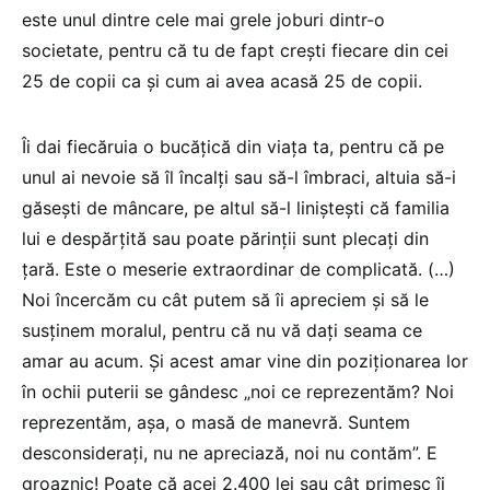
este unul dintre cele mai grele joburi dintr-o
societate, pentru că tu de fapt crești fiecare din cei
25 de copii ca și cum ai avea acasă 25 de copii.
Îi dai fiecăruia o bucățică din viața ta, pentru că pe
unul ai nevoie să îl încalți sau să-l îmbraci, altuia să-i
găsești de mâncare, pe altul să-l liniștești că familia
lui e despărțită sau poate părinții sunt plecați din
țară. Este o meserie extraordinar de complicată. (…)
Noi încercăm cu cât putem să îi apreciem și să le
susținem moralul, pentru că nu vă dați seama ce
amar au acum. Și acest amar vine din poziționarea lor
în ochii puterii se gândesc „noi ce reprezentăm? Noi
reprezentăm, așa, o masă de manevră. Suntem
desconsiderați, nu ne apreciază, noi nu contăm”. E
groaznic! Poate că acei 2.400 lei sau cât primesc îi