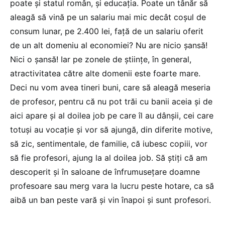
poate și statul român, și educația. Poate un tânăr să
aleagă să vină pe un salariu mai mic decât coșul de
consum lunar, pe 2.400 lei, față de un salariu oferit
de un alt domeniu al economiei? Nu are nicio șansă!
Nici o șansă! Iar pe zonele de științe, în general,
atractivitatea către alte domenii este foarte mare.
Deci nu vom avea tineri buni, care să aleagă meseria
de profesor, pentru că nu pot trăi cu banii aceia și de
aici apare și al doilea job pe care îl au dânșii, cei care
totuși au vocație și vor să ajungă, din diferite motive,
să zic, sentimentale, de familie, că iubesc copiii, vor
să fie profesori, ajung la al doilea job. Să știți că am
descoperit și în saloane de înfrumusețare doamne
profesoare sau merg vara la lucru peste hotare, ca să
aibă un ban peste vară și vin înapoi și sunt profesori.