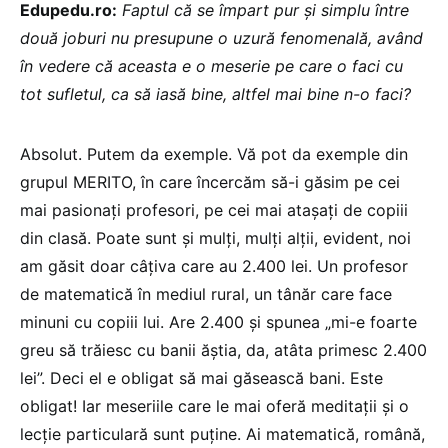
Edupedu.ro:
Faptul că se împart pur și simplu între
două joburi nu presupune o uzură fenomenală, având
în vedere că aceasta e o meserie pe care o faci cu
tot sufletul, ca să iasă bine, altfel mai bine n-o faci?
Absolut. Putem da exemple. Vă pot da exemple din
grupul MERITO, în care încercăm să-i găsim pe cei
mai pasionați profesori, pe cei mai atașați de copiii
din clasă. Poate sunt și mulți, mulți alții, evident, noi
am găsit doar câțiva care au 2.400 lei. Un profesor
de matematică în mediul rural, un tânăr care face
minuni cu copiii lui. Are 2.400 și spunea „mi-e foarte
greu să trăiesc cu banii ăștia, da, atâta primesc 2.400
lei”. Deci el e obligat să mai găsească bani. Este
obligat! Iar meseriile care le mai oferă meditații și o
lecție particulară sunt puține. Ai matematică, română,