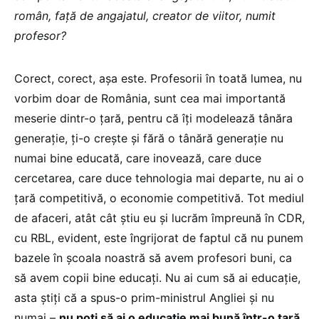
român, față de angajatul, creator de viitor, numit
profesor?
Corect, corect, așa este. Profesorii în toată lumea, nu
vorbim doar de România, sunt cea mai importantă
meserie dintr-o țară, pentru că îți modelează tânăra
generație, ți-o crește și fără o tânără generație nu
numai bine educată, care inovează, care duce
cercetarea, care duce tehnologia mai departe, nu ai o
țară competitivă, o economie competitivă. Tot mediul
de afaceri, atât cât știu eu și lucrăm împreună în CDR,
cu RBL, evident, este îngrijorat de faptul că nu punem
bazele în școala noastră să avem profesori buni, ca
să avem copii bine educați. Nu ai cum să ai educație,
asta știți că a spus-o prim-ministrul Angliei și nu
numai –
nu poți să ai o educație mai bună într-o țară