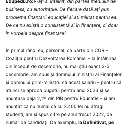
Edupedu.ro:
V-ați și întâlnit, din partea mediului de
business, cu autoritățile. De fiecare dată ați pus
problema finanțării educației și ați militat pentru ea.
De ce nu există o consistență și în finanțare, ci doar
în vorbele despre finanțare?
În primul rând, eu, personal, ca parte din CDR –
Coaliția pentru Dezvoltarea României – la întâlnirea
din început de decembrie, nu mai știu exact 3-5
decembrie, am spus și domnului ministru al Finanțelor
și domnului prim-ministru că acest salariu – pentru că
atunci se aproba bugetul pentru anul 2023 și se
anunțase deja 2,1% din PIB pentru Educație – și am
anunțat că nu numai că cu 2.400 lei nu atragi
studenți, am și spus cifre pe anul trecut 2022, de
număr de candidați. De exemplu,
la Definitivat, pe