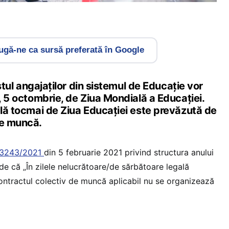
gă-ne ca sursă preferată în Google
restul angajaților din sistemul de Educație vor
i, 5 octombrie, de Ziua Mondială a Educației.
ală tocmai de Ziua Educației este prevăzută de
de muncă.
. 3243/2021
din 5 februarie 2021 privind structura anului
e că „În zilele nelucrătoare/de sărbătoare legală
ontractul colectiv de muncă aplicabil nu se organizează