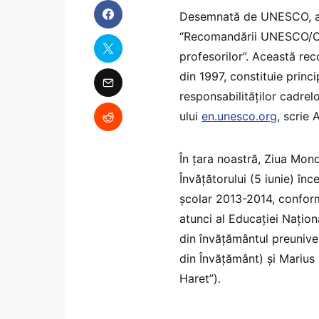
Desemnată de UNESCO, ac
“Recomandării UNESCO/OIM 
profesorilor”. Această rec
din 1997, constituie princ
responsabilităţilor cadrelo
ului
en.unesco.org
, scrie 
În ţara noastră, Ziua Mond
Învăţătorului (5 iunie) în
şcolar 2013-2014, conform 
atunci al Educaţiei Naţiona
din învăţământul preunive
din Învăţământ) şi Marius 
Haret”).