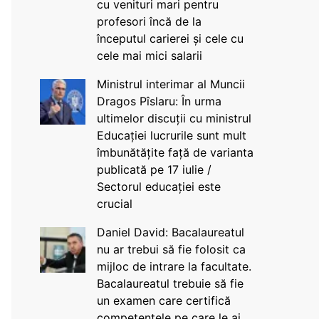
cu venituri mari pentru
profesori încă de la
începutul carierei și cele cu
cele mai mici salarii
Ministrul interimar al Muncii
Dragos Pîslaru: În urma
ultimelor discuții cu ministrul
Educației lucrurile sunt mult
îmbunătățite față de varianta
publicată pe 17 iulie /
Sectorul educației este
crucial
Daniel David: Bacalaureatul
nu ar trebui să fie folosit ca
mijloc de intrare la facultate.
Bacalaureatul trebuie să fie
un examen care certifică
competențele pe care le ai