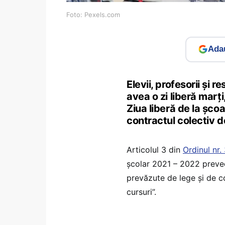
Foto: Pexels.com
Adau
Elevii, profesorii și 
avea o zi liberă marț
Ziua liberă de la șco
contractul colectiv 
Articolul 3 din
Ordinul nr
şcolar 2021 – 2022 preved
prevăzute de lege şi de c
cursuri”.