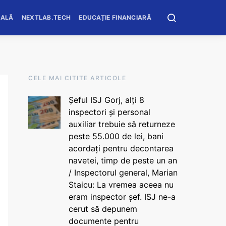
OALĂ
NEXTLAB.TECH
EDUCAȚIE FINANCIARĂ
CELE MAI CITITE ARTICOLE
Șeful ISJ Gorj, alți 8
inspectori și personal
auxiliar trebuie să returneze
peste 55.000 de lei, bani
acordați pentru decontarea
navetei, timp de peste un an
/ Inspectorul general, Marian
Staicu: La vremea aceea nu
eram inspector șef. ISJ ne-a
cerut să depunem
documente pentru