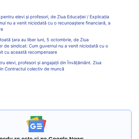
 pentru elevi și profesori, de Ziua Educației / Explicația
ul nu a venit niciodată cu o recunoaștere financiară, a
re
n toată țara au liber luni, 5 octombrie, de Ziua
der de sindicat: Cum guvernul nu a venit niciodată cu o
enit cu această recompensare
tru elevi, profesori și angajații din Învățământ. Ziua
rin Contractul colectiv de muncă
pedu.ro este și pe Google News