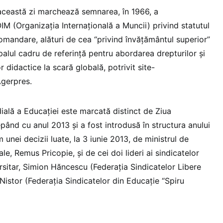
eastă zi marchează semnarea, în 1966, a
(Organizaţia Internaţională a Muncii) privind statutul
omandare, alături de cea “privind învăţământul superior”
ipalul cadru de referinţă pentru abordarea drepturilor şi
r didactice la scară globală, potrivit site-
Agerpres.
ială a Educaţiei este marcată distinct de Ziua
cepând cu anul 2013 şi a fost introdusă în structura anului
unei decizii luate, la 3 iunie 2013, de ministrul de
le, Remus Pricopie, şi de cei doi lideri ai sindicatelor
rsitar, Simion Hăncescu (Federaţia Sindicatelor Libere
Nistor (Federaţia Sindicatelor din Educaţie “Spiru