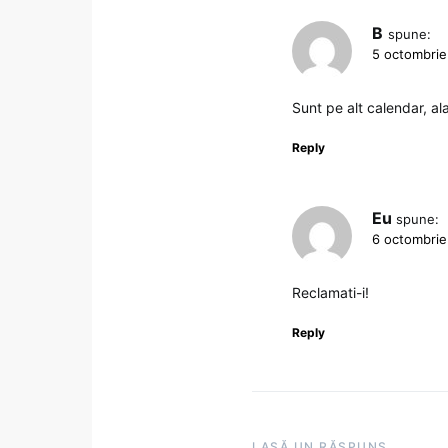
B
spune:
5 octombrie
Sunt pe alt calendar, ala
Reply
Eu
spune:
6 octombrie
Reclamati-i!
Reply
LASĂ UN RĂSPUNS