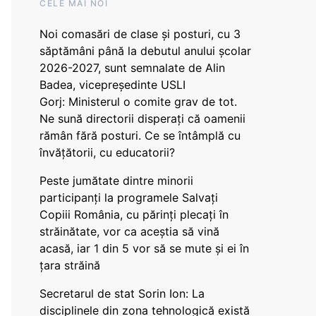
CELE MAI NOI
Noi comasări de clase și posturi, cu 3
săptămâni până la debutul anului școlar
2026-2027, sunt semnalate de Alin
Badea, vicepreședinte USLI
Gorj: Ministerul o comite grav de tot.
Ne sună directorii disperați că oamenii
rămân fără posturi. Ce se întâmplă cu
învățătorii, cu educatorii?
Peste jumătate dintre minorii
participanți la programele Salvați
Copiii România, cu părinți plecați în
străinătate, vor ca aceștia să vină
acasă, iar 1 din 5 vor să se mute și ei în
țara străină
Secretarul de stat Sorin Ion: La
disciplinele din zona tehnologică există