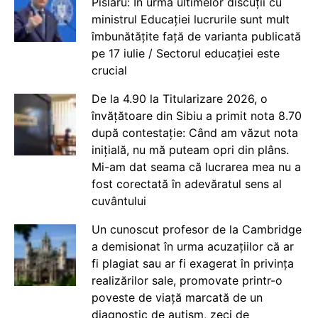
Pîslaru: În urma ultimelor discuții cu
ministrul Educației lucrurile sunt mult
îmbunătățite față de varianta publicată
pe 17 iulie / Sectorul educației este
crucial
De la 4.90 la Titularizare 2026, o
învățătoare din Sibiu a primit nota 8.70
după contestație: Când am văzut nota
inițială, nu mă puteam opri din plâns.
Mi-am dat seama că lucrarea mea nu a
fost corectată în adevăratul sens al
cuvântului
Un cunoscut profesor de la Cambridge
a demisionat în urma acuzațiilor că ar
fi plagiat sau ar fi exagerat în privința
realizărilor sale, promovate printr-o
poveste de viață marcată de un
diagnostic de autism, zeci de