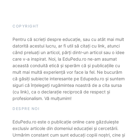
COPYRIGHT
Pentru că scrieți despre educație, sau cu atât mai mult
datorită acestui lucru, ar fi util să citați cu link, atunci
când preluați un articol, părți dintr-un articol sau o idee
care v-a inspirat. Noi, la EduPedu.ro ne-am asumat
această conduită etică și sperăm că și publicațiile cu
mult mai multă experiență vor face la fel. Ne bucurăm
că găsiți subiecte interesante pe Edupedu.ro și suntem
siguri că înțelegeți rugămintea noastră de a cita sursa
(cu link), ca o declarație reciprocă de respect și
profesionalism. Vă mulțumim!
DESPRE NOI
EduPedu.ro este o publicație online care găzduiește
exclusiv articole din domeniul educației și cercetării.
Urmărim constant cum sunt educați copiii noștri, cine și