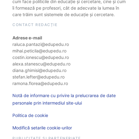
cum face politicile din educație și cercetare, cine și cum
îi formează pe profesori, cât de adecvate la lumea în
care trăim sunt sistemele de educație și cercetare.
CONTACT REDACȚIE
Adrese e-mail
raluca.pantazi@edupedu.ro
mihai.peticila@edupedu.ro
costin.ionescu@edupedu.ro
alexa.stanescu@edupedu.ro
diana.ghimisi@edupedu.ro
stefan.lefter@edupedu.ro
ramona.florea@edupedu.ro
Notă de informare cu privire la prelucrarea de date
personale prin intermediul site-ului
Politica de cookie
Modifică setarile cookie-urilor
PUBLICITATE ȘI PARTENERIATE