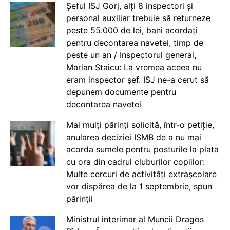
Șeful ISJ Gorj, alți 8 inspectori și
personal auxiliar trebuie să returneze
peste 55.000 de lei, bani acordați
pentru decontarea navetei, timp de
peste un an / Inspectorul general,
Marian Staicu: La vremea aceea nu
eram inspector șef. ISJ ne-a cerut să
depunem documente pentru
decontarea navetei
Mai mulți părinți solicită, într-o petiție,
anularea deciziei ISMB de a nu mai
acorda sumele pentru posturile la plata
cu ora din cadrul cluburilor copiilor:
Multe cercuri de activități extrașcolare
vor dispărea de la 1 septembrie, spun
părinții
Ministrul interimar al Muncii Dragos