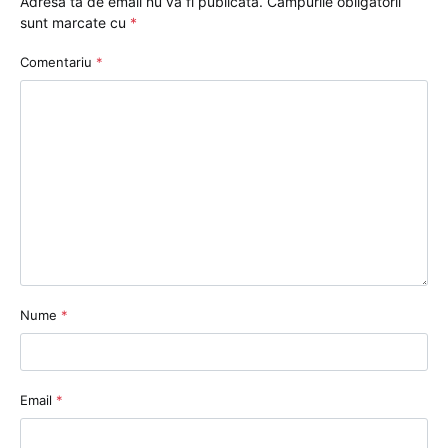
Adresa ta de email nu va fi publicată.
Câmpurile obligatorii
sunt marcate cu
*
Comentariu
*
Nume
*
Email
*