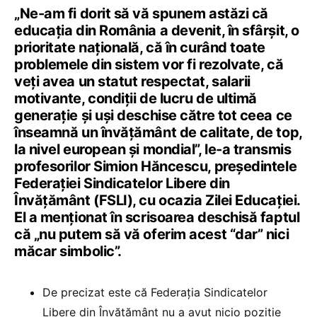
„Ne-am fi dorit să vă spunem astăzi că
educația din România a devenit, în sfârșit, o
prioritate națională, că în curând toate
problemele din sistem vor fi rezolvate, că
veți avea un statut respectat, salarii
motivante, condiții de lucru de ultimă
generație și uși deschise către tot ceea ce
înseamnă un învățământ de calitate, de top,
la nivel european și mondial”, le-a transmis
profesorilor Simion Hăncescu, președintele
Federației Sindicatelor Libere din
Învățământ (FSLI), cu ocazia Zilei Educației.
El a menționat în scrisoarea deschisă faptul
că „nu putem să vă oferim acest “dar” nici
măcar simbolic”.
De precizat este că Federația Sindicatelor
Libere din Învățământ nu a avut nicio poziție