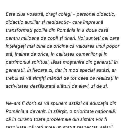
Este ziua voastră, dragi colegi – personal didactic,
didactic auxiliar și nedidactic- care împreună
transformați școlile din România în a doua casă
pentru milioane de copii și tineri. Voi sunteți cei care
înțelegeți mai bine ca oricine că valoarea unui popor
stă, înainte de orice, în calitatea oamenilor și în
patrimoniul spiritual, lăsat moștenire din generații în
generații. În fiecare zi, dar în mod special astăzi, ar
trebui să vă simțiți mândri de tot ceea ce realizați în
activitatea desfășurată alături de elevi, zi de zi.
Ne-am fi dorit să vă spunem astăzi că educația din
România a devenit, în sfârșit, o prioritate națională,
că în curând toate problemele din sistem vor fi
rezolvate, că veți avea un statut respectat, salarii