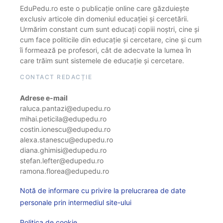
EduPedu.ro este o publicație online care găzduiește
exclusiv articole din domeniul educației și cercetării.
Urmărim constant cum sunt educați copiii noștri, cine și
cum face politicile din educație și cercetare, cine și cum
îi formează pe profesori, cât de adecvate la lumea în
care trăim sunt sistemele de educație și cercetare.
CONTACT REDACȚIE
Adrese e-mail
raluca.pantazi@edupedu.ro
mihai.peticila@edupedu.ro
costin.ionescu@edupedu.ro
alexa.stanescu@edupedu.ro
diana.ghimisi@edupedu.ro
stefan.lefter@edupedu.ro
ramona.florea@edupedu.ro
Notă de informare cu privire la prelucrarea de date
personale prin intermediul site-ului
Politica de cookie