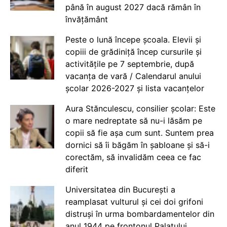
până în august 2027 dacă rămân în
învățământ
Peste o lună începe școala. Elevii și
copiii de grădiniță încep cursurile și
activitățile pe 7 septembrie, după
vacanța de vară / Calendarul anului
școlar 2026-2027 și lista vacanțelor
Aura Stănculescu, consilier școlar: Este
o mare nedreptate să nu-i lăsăm pe
copii să fie așa cum sunt. Suntem prea
dornici să îi băgăm în șabloane și să-i
corectăm, să invalidăm ceea ce fac
diferit
Universitatea din București a
reamplasat vulturul și cei doi grifoni
distruși în urma bombardamentelor din
anul 1944 pe frontonul Palatului