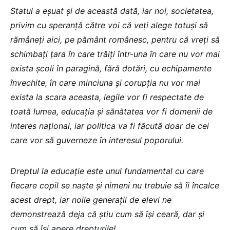
Statul a eșuat și de această dată, iar noi, societatea,
privim cu speranță către voi că veți alege totuși să
rămâneți aici, pe pământ românesc, pentru că vreți să
schimbați țara în care trăiți într-una în care nu vor mai
exista școli în paragină, fără dotări, cu echipamente
învechite, în care minciuna și corupția nu vor mai
exista la scara aceasta, legile vor fi respectate de
toată lumea, educația și sănătatea vor fi domenii de
interes național, iar politica va fi făcută doar de cei
care vor să guverneze în interesul poporului.
Dreptul la educație este unul fundamental cu care
fiecare copil se naște și nimeni nu trebuie să îi încalce
acest drept, iar noile generații de elevi ne
demonstrează deja că știu cum să își ceară, dar și
cum să își apere drepturile!