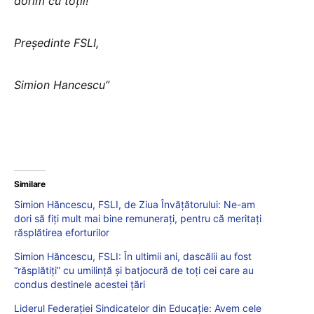
dorim cu toții!
Președinte FSLI,
Simion Hancescu”
Similare
Simion Hăncescu, FSLI, de Ziua Învățătorului: Ne-am
dori să fiţi mult mai bine remuneraţi, pentru că meritaţi
răsplătirea eforturilor
Simion Hăncescu, FSLI: În ultimii ani, dascălii au fost
“răsplătiţi” cu umilinţă şi batjocură de toţi cei care au
condus destinele acestei țări
Liderul Federației Sindicatelor din Educație: Avem cele