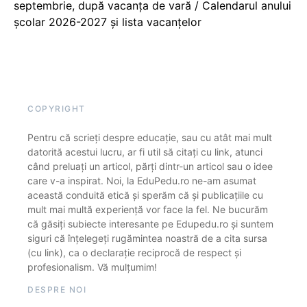
septembrie, după vacanța de vară / Calendarul anului
școlar 2026-2027 și lista vacanțelor
COPYRIGHT
Pentru că scrieți despre educație, sau cu atât mai mult
datorită acestui lucru, ar fi util să citați cu link, atunci
când preluați un articol, părți dintr-un articol sau o idee
care v-a inspirat. Noi, la EduPedu.ro ne-am asumat
această conduită etică și sperăm că și publicațiile cu
mult mai multă experiență vor face la fel. Ne bucurăm
că găsiți subiecte interesante pe Edupedu.ro și suntem
siguri că înțelegeți rugămintea noastră de a cita sursa
(cu link), ca o declarație reciprocă de respect și
profesionalism. Vă mulțumim!
DESPRE NOI