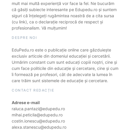
mult mai multă experiență vor face la fel. Ne bucurăm
că găsiți subiecte interesante pe Edupedu.ro și suntem
siguri că înțelegeți rugămintea noastră de a cita sursa
(cu link), ca o declarație reciprocă de respect și
profesionalism. Vă mulțumim!
DESPRE NOI
EduPedu.ro este o publicație online care găzduiește
exclusiv articole din domeniul educației și cercetării.
Urmărim constant cum sunt educați copiii noștri, cine și
cum face politicile din educație și cercetare, cine și cum
îi formează pe profesori, cât de adecvate la lumea în
care trăim sunt sistemele de educație și cercetare.
CONTACT REDACȚIE
Adrese e-mail
raluca.pantazi@edupedu.ro
mihai.peticila@edupedu.ro
costin.ionescu@edupedu.ro
alexa.stanescu@edupedu.ro