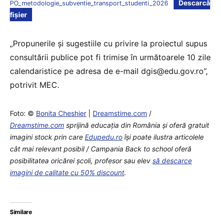
Descarcă
PO_metodologie_subventie_transport_studenti_2026
fișier
„Propunerile și sugestiile cu privire la proiectul supus
consultării publice pot fi trimise în următoarele 10 zile
calendaristice pe adresa de e-mail dgis@edu.gov.ro”,
potrivit MEC.
Foto: ©
Bonita Cheshier
|
Dreamstime.com
/
Dreamstime.com
sprijină educaţia din România şi oferă gratuit
imagini stock prin care
Edupedu.ro
îşi poate ilustra articolele
cât mai relevant posibil / Campania Back to school oferă
posibilitatea oricărei școli, profesor sau elev
să descarce
imagini de calitate cu 50% discount
.
Similare