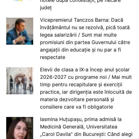
notele după contestații, pe fiecare
județ
Vicepremierul Tanczos Barna: Dacă
învățământul nu se rezolvă, pică toată
legea salarizării / Sunt mai multe
promisiuni din partea Guvernului către
angajații din educație și nu par a fi
respectate
Elevii de clasa a IX-a încep anul școlar
2026-2027 cu programe noi / Mai mult
timp pentru recapitulare și exerciții
practice, iar dirigenția este înlocuită de
materia dezvoltare personală și
consiliere care va fi obligatorie
Iasmina Huțupașu, prima admisă la
Medicină Generală, Universitatea
„Carol Davila” din București: Când alegi