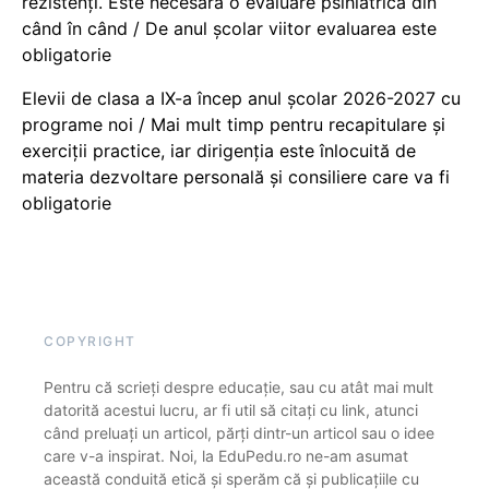
rezistenți. Este necesară o evaluare psihiatrică din
când în când / De anul școlar viitor evaluarea este
obligatorie
Elevii de clasa a IX-a încep anul școlar 2026-2027 cu
programe noi / Mai mult timp pentru recapitulare și
exerciții practice, iar dirigenția este înlocuită de
materia dezvoltare personală și consiliere care va fi
obligatorie
COPYRIGHT
Pentru că scrieți despre educație, sau cu atât mai mult
datorită acestui lucru, ar fi util să citați cu link, atunci
când preluați un articol, părți dintr-un articol sau o idee
care v-a inspirat. Noi, la EduPedu.ro ne-am asumat
această conduită etică și sperăm că și publicațiile cu