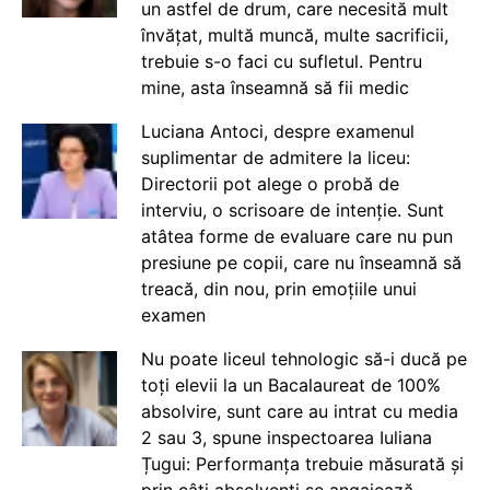
un astfel de drum, care necesită mult
învățat, multă muncă, multe sacrificii,
trebuie s-o faci cu sufletul. Pentru
mine, asta înseamnă să fii medic
Luciana Antoci, despre examenul
suplimentar de admitere la liceu:
Directorii pot alege o probă de
interviu, o scrisoare de intenție. Sunt
atâtea forme de evaluare care nu pun
presiune pe copii, care nu înseamnă să
treacă, din nou, prin emoțiile unui
examen
Nu poate liceul tehnologic să-i ducă pe
toți elevii la un Bacalaureat de 100%
absolvire, sunt care au intrat cu media
2 sau 3, spune inspectoarea Iuliana
Țugui: Performanța trebuie măsurată și