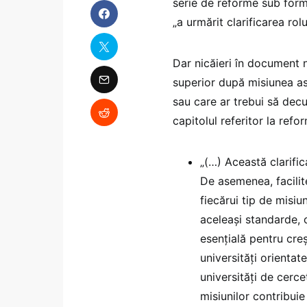
serie de reforme sub for
„a urmărit clarificarea rolu
Dar nicăieri în document n
superior după misiunea asu
sau care ar trebui să decu
capitolul referitor la ref
„(…) Această clarific
De asemenea, facilit
fiecărui tip de misiu
aceleași standarde, c
esențială pentru cre
universități orientat
universități de cerce
misiunilor contribuie