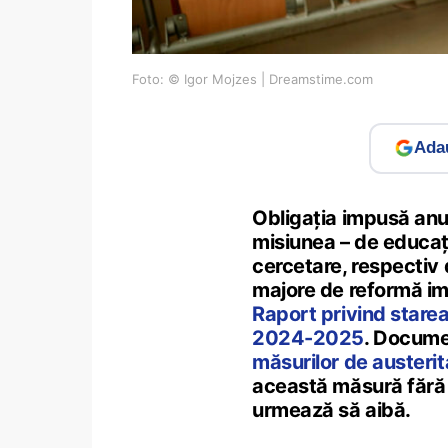
Foto: © Igor Mojzes | Dreamstime.com
Adau
Obligația impusă anul 
misiunea – de educați
cercetare, respectiv 
majore de reformă im
Raport privind starea
2024-2025
. Docume
măsurilor de austerit
această măsură fără a
urmează să aibă.