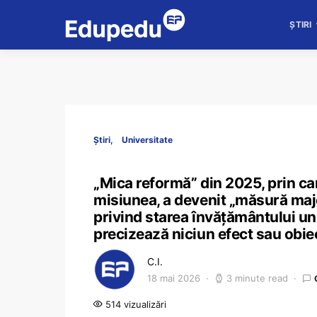
ȘTIRI
Știri
Universitate
„Mica reformă” din 2025, prin ca
misiunea, a devenit „măsură maj
privind starea învățământului un
precizează niciun efect sau obiec
C.I.
18 mai 2026
3 minute read
514 vizualizări