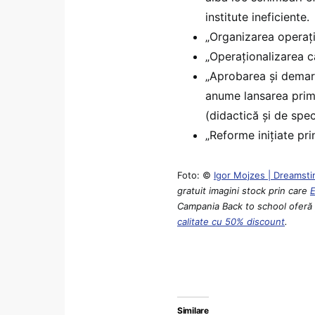
institute ineficiente.
„Organizarea operați
„Operaționalizarea c
„Aprobarea și demara
anume lansarea prim
(didactică și de spec
„Reforme inițiate pri
Foto: ©
Igor Mojzes | Dreamst
gratuit imagini stock prin care
Campania Back to school oferă p
calitate cu 50% discount
.
Similare