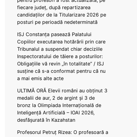
pentru profesori a fost actualizată, pe
fiecare județ, după repartizarea
candidaților de la Titularizare 2026 pe
posturi pe perioadă nedeterminată
ISJ Constanța pasează Palatului
Copiilor executarea hotărârii prin care
Tribunalul a suspendat chiar deciziile
Inspectoratului de tăiere a posturilor:
Obligațiile vă revin „în totalitate” / ISJ
susține că s-a conformat pentru că nu
a mai emis alte acte
ULTIMĂ ORĂ Elevii români au obținut 3
medalii de aur, 2 de argint și 3 de
bronz la Olimpiada Internațională de
Inteligență Artificială – IOAI 2026,
desfășurată în Kazahstan
Profesorul Petruț Rizea: O profesoară a