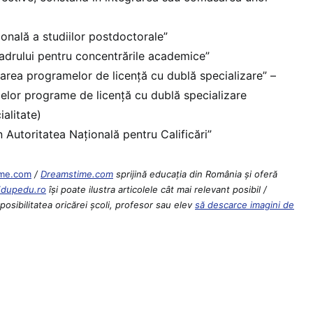
onală a studiilor postdoctorale”
adrului pentru concentrările academice”
rea programelor de licență cu dublă specializare” –
elor programe de licență cu dublă specializare
ialitate)
n Autoritatea Națională pentru Calificări”
ime.com
/
Dreamstime.com
sprijină educaţia din România şi oferă
Edupedu.ro
îşi poate ilustra articolele cât mai relevant posibil /
osibilitatea oricărei școli, profesor sau elev
să descarce imagini de