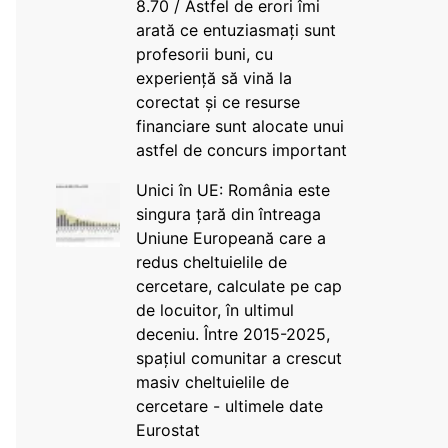
8.70 / Astfel de erori îmi
arată ce entuziasmați sunt
profesorii buni, cu
experiență să vină la
corectat și ce resurse
financiare sunt alocate unui
astfel de concurs important
Unici în UE: România este
singura țară din întreaga
Uniune Europeană care a
redus cheltuielile de
cercetare, calculate pe cap
de locuitor, în ultimul
deceniu. Între 2015-2025,
spațiul comunitar a crescut
masiv cheltuielile de
cercetare - ultimele date
Eurostat