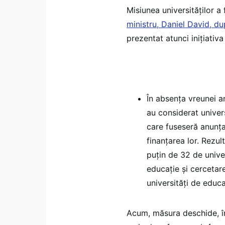
Misiunea universităților a
ministru, Daniel David, du
prezentat atunci inițiativ
În absența vreunei a
au considerat univers
care fuseseră anunța
finanțarea lor. Rezul
puțin de 32 de univer
educație și cercetar
universități de educ
Acum, măsura deschide, în