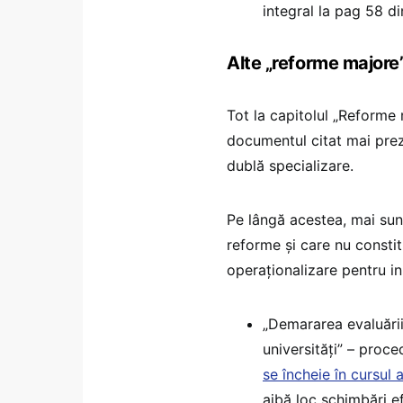
integral la pag 58 d
Alte „reforme majore”
Tot la capitolul „Reforme 
documentul citat mai pre
dublă specializare.
Pe lângă acestea, mai sun
reforme și care nu constit
operaționalizare pentru ini
„Demararea evaluării 
universități” – proc
se încheie în cursul 
aibă loc schimbări e