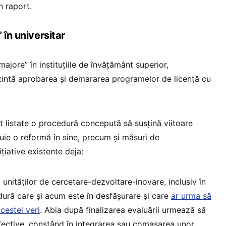
in raport.
 în universitar
majore” în instituțiile de învățământ superior,
zintă aprobarea și demararea programelor de licență cu
t listate o procedură concepută să susțină viitoare
uie o reformă în sine, precum și măsuri de
țiative existente deja:
unităților de cercetare-dezvoltare-inovare, inclusiv în
edură care și acum este în desfășurare și care
ar urma să
acestei veri
. Abia după finalizarea evaluării urmează să
fective, constând în integrarea sau comasarea unor