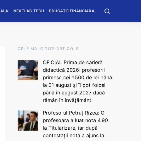
OALĂ
NEXTLAB.TECH
EDUCAȚIE FINANCIARĂ
CELE MAI CITITE ARTICOLE
OFICIAL Prima de carieră
didactică 2026: profesorii
primesc cei 1.500 de lei până
la 31 august și îi pot folosi
până în august 2027 dacă
rămân în învățământ
Profesorul Petruț Rizea: O
profesoară a luat nota 4.90
la Titularizare, iar după
contestații nota a ajuns la