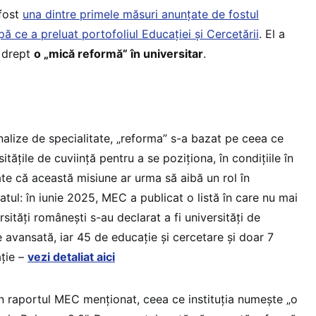
 fost
una dintre primele măsuri anunțate de fostul
pă ce a preluat portofoliul Educației și Cercetării
. El a
a drept
o „mică reformă” în universitar
.
nalize de specialitate, „reforma” s-a bazat pe ceea ce
itățile de cuviință pentru a se poziționa, în condițiile în
te că această misiune ar urma să aibă un rol în
tatul: în iunie 2025, MEC a publicat o listă în care nu mai
sități românești s-au declarat a fi universități de
e avansată, iar 45 de educație și cercetare și doar 7
ație –
vezi detaliat aici
 raportul MEC menționat, ceea ce instituția numește „o