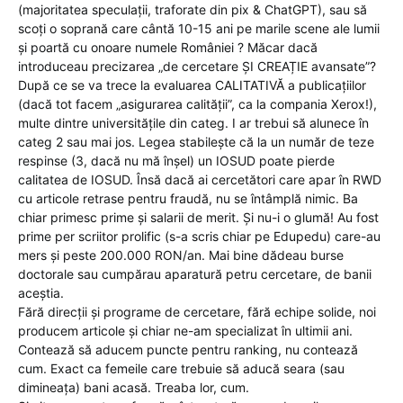
(majoritatea speculații, traforate din pix & ChatGPT), sau să
scoți o soprană care cântă 10-15 ani pe marile scene ale lumii
și poartă cu onoare numele României ? Măcar dacă
introduceau precizarea „de cercetare ȘI CREAȚIE avansate”?
După ce se va trece la evaluarea CALITATIVĂ a publicațiilor
(dacă tot facem „asigurarea calității”, ca la compania Xerox!),
multe dintre universitățile din categ. I ar trebui să alunece în
categ 2 sau mai jos. Legea stabilește că la un număr de teze
respinse (3, dacă nu mă înșel) un IOSUD poate pierde
calitatea de IOSUD. Însă dacă ai cercetători care apar în RWD
cu articole retrase pentru fraudă, nu se întâmplă nimic. Ba
chiar primesc prime și salarii de merit. Și nu-i o glumă! Au fost
prime per scriitor prolific (s-a scris chiar pe Edupedu) care-au
mers și peste 200.000 RON/an. Mai bine dădeau burse
doctorale sau cumpărau aparatură petru cercetare, de banii
aceștia.
Fără direcții și programe de cercetare, fără echipe solide, noi
producem articole și chiar ne-am specializat în ultimii ani.
Contează să aducem puncte pentru ranking, nu contează
cum. Exact ca femeile care trebuie să aducă seara (sau
dimineața) bani acasă. Treaba lor, cum.