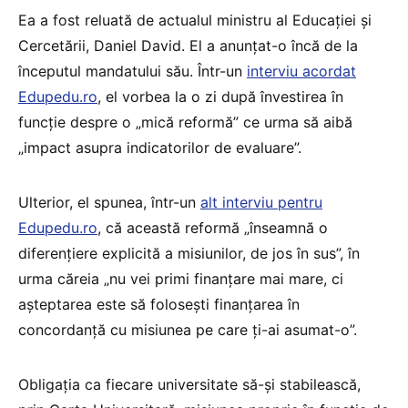
Ea a fost reluată de actualul ministru al Educației și
Cercetării, Daniel David. El a anunțat-o încă de la
începutul mandatului său. Într-un
interviu acordat
Edupedu.ro
, el vorbea la o zi după învestirea în
funcție despre o „mică reformă” ce urma să aibă
„impact asupra indicatorilor de evaluare”.
Ulterior, el spunea, într-un
alt interviu pentru
Edupedu.ro
, că această reformă „înseamnă o
diferențiere explicită a misiunilor, de jos în sus”, în
urma căreia „nu vei primi finanțare mai mare, ci
așteptarea este să folosești finanțarea în
concordanță cu misiunea pe care ți-ai asumat-o”.
Obligația ca fiecare universitate să-și stabilească,