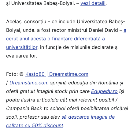
și Universitatea Babeș-Bolyai. –
vezi detalii
.
Același consorțiu – ce include Universitatea Babeș-
Bolyai, unde. a fost rector ministrul Daniel David –
a
cerut anul acesta o finanțare diferențiată a
universităților
, în funcție de misiunile declarate și
evaluarea lor.
Foto: ©
Kasto80 | Dreamstime.com
/
Dreamstime.com
sprijină educaţia din România şi
oferă gratuit imagini stock prin care
Edupedu.ro
îşi
poate ilustra articolele cât mai relevant posibil /
Campania Back to school oferă posibilitatea oricărei
școli, profesor sau elev
să descarce imagini de
calitate cu 50% discount
.