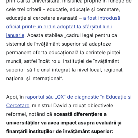
prin Carta Universitară, misiunea proprie în funcție de
cele trei criterii – educație, educație și cercetare,
educație și cercetare avansată –
a fost introdusă
oficial printr-un ordin adoptat la sfârșitul lunii
ianuarie
. Acesta stabilea „cadrul legal pentru ca
sistemul de învățământ superior să adapteze
permanent oferta educațională la cerințele pieței
muncii, astfel încât rolul instituției de învățământ
superior să fie unul integrat la nivel local, regional,
național și internațional”.
Apoi, în
raportul său „QX” de diagnostic în Educație și
Cercetare
, ministrul David a reluat obiectivele
reformei, notând că a
ceastă diferențiere a
universităților va avea impact asupra evaluării și
finanțării instituțiilor de învățământ superior: