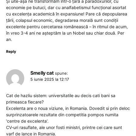
Și uite-așa ne transformăm într-o țară a paradoxurilor, cu
economie pe butuci, dar cu analfabetismul funcțional asortat
cu excelența academică în expansiune! Pare că depopularea
țării, colapsul economic, degradarea morală sunt condiții
excelente pentru cercetarea românească – în ritmul de acum,
în vreo 3-4 ani ne așteptăm la un Nobel sau chiar două. Per
an.
Reply
Smelly cat
spune:
5 iunie 2025 la 12:17
Cat de hazliu sistem: universitatile au decis cati bani sa
primeasca fiecare?
Excelenta are o noua viziune, in Romania. Dovedit si prin deloc
surprinzatoarele rezultate din competitia pompos numita
‘centre de excelenta’.
CV-uri rasuflate, ale unor fosti ministri, printre cei care sunt
varf de lance in Romania.