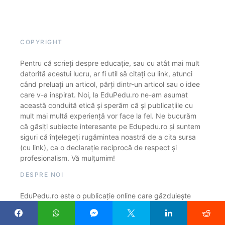
COPYRIGHT
Pentru că scrieți despre educație, sau cu atât mai mult
datorită acestui lucru, ar fi util să citați cu link, atunci
când preluați un articol, părți dintr-un articol sau o idee
care v-a inspirat. Noi, la EduPedu.ro ne-am asumat
această conduită etică și sperăm că și publicațiile cu
mult mai multă experiență vor face la fel. Ne bucurăm
că găsiți subiecte interesante pe Edupedu.ro și suntem
siguri că înțelegeți rugămintea noastră de a cita sursa
(cu link), ca o declarație reciprocă de respect și
profesionalism. Vă mulțumim!
DESPRE NOI
EduPedu.ro este o publicație online care găzduiește
exclusiv articole din domeniul educației și cercetării.
Urmărim constant cum sunt educați copiii noștri, cine și