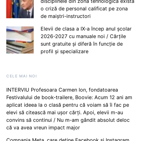
disciplinele din zona tehnologică există
o criză de personal calificat pe zona
de maiștri-instructori
Elevii de clasa a IX-a încep anul școlar
2026-2027 cu manuale noi / Cărțile
sunt gratuite și diferă în funcție de
profil și specializare
CELE MAI NOI
INTERVIU Profesoara Carmen Ion, fondatoarea
Festivalului de book-trailere, Boovie: Acum 12 ani am
aplicat ideea la o clasă pentru că voiam să îi fac pe
elevi să citească mai ușor cărți. Apoi, elevii m-au
convins să continui / Nu m-am gândit absolut deloc
că va avea vreun impact major
Compania Meta, care deține Facebook și Instagram,