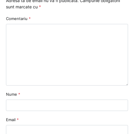
Adresa ta de email nu va fi publicată.
Câmpurile obligatorii
sunt marcate cu
*
Comentariu
*
Nume
*
Email
*