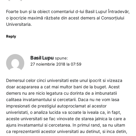
Foarte bun și la obiect comentariul d-lui Basil Lupu! Întradevăr,
o ipocrizie maximă răzbate din acest demers al Consorțiului
Universitaria.
Reply
Basil Lupu
spune:
27 noiembrie 2018 la 07:59
Demersul celor cinci universitati este unul ipocrit si vizeaza
doar acapararea a cat mai multor bani de la buget. Acest
demers nu are nicio legatura cu dorinta de a imbunatatii
calitaea invatamantului si cercetarii. Daca nu ne vom lasa
impresionati de prestigiul autoproclamat al acestor
univeristati, o analiza lucida va scoate la iveala ca, in fapt,
aceste universitati se fac vinovate de starea jalnica la care a
ajuns invatamantul si cercetarea. In primul rand, sa nu uitam
ca reprezentantii acestor universitati au detinut, si inca detin,