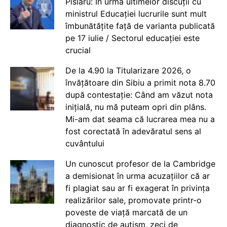
Pîslaru: În urma ultimelor discuții cu
ministrul Educației lucrurile sunt mult
îmbunătățite față de varianta publicată
pe 17 iulie / Sectorul educației este
crucial
De la 4.90 la Titularizare 2026, o
învățătoare din Sibiu a primit nota 8.70
după contestație: Când am văzut nota
inițială, nu mă puteam opri din plâns.
Mi-am dat seama că lucrarea mea nu a
fost corectată în adevăratul sens al
cuvântului
Un cunoscut profesor de la Cambridge
a demisionat în urma acuzațiilor că ar
fi plagiat sau ar fi exagerat în privința
realizărilor sale, promovate printr-o
poveste de viață marcată de un
diagnostic de autism, zeci de