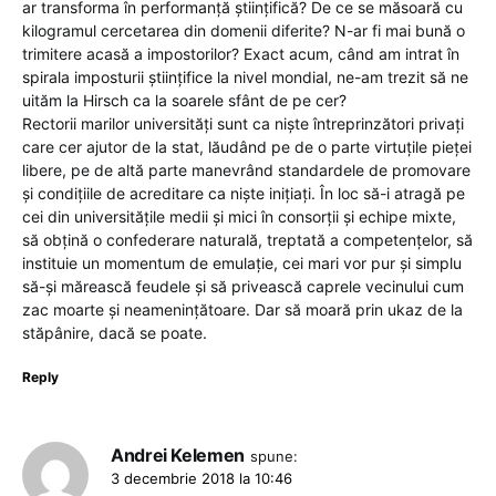
ar transforma în performanță științifică? De ce se măsoară cu
kilogramul cercetarea din domenii diferite? N-ar fi mai bună o
trimitere acasă a impostorilor? Exact acum, când am intrat în
spirala imposturii științifice la nivel mondial, ne-am trezit să ne
uităm la Hirsch ca la soarele sfânt de pe cer?
Rectorii marilor universități sunt ca niște întreprinzători privați
care cer ajutor de la stat, lăudând pe de o parte virtuțile pieței
libere, pe de altă parte manevrând standardele de promovare
și condițiile de acreditare ca niște inițiați. În loc să-i atragă pe
cei din universitățile medii și mici în consorții și echipe mixte,
să obțină o confederare naturală, treptată a competențelor, să
instituie un momentum de emulație, cei mari vor pur și simplu
să-și mărească feudele și să privească caprele vecinului cum
zac moarte și neamenințătoare. Dar să moară prin ukaz de la
stăpânire, dacă se poate.
Reply
Andrei Kelemen
spune:
3 decembrie 2018 la 10:46