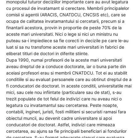
monopolul tuturor deciziilor importante care au avut legatura
cu procesul de invatamant si cerectare. Membrii principalelor
comisii si agentii (ARACIS, CNATDCU, CNCSIS etc), care se
ocupa de calitatea invatamantului si cercetarii, precum si a
finantarii acestora, provin in proportie de peste 70% de la
aceste mari universitati. Nici o lege si nici un ministru nu
puteau sa-i impiediece sa fie corecti in decizile pe care le-au
luat si sa nu transfome aceste mari universitati in fabrici de
eliberat titluri de doctori in diferite stiinte.
Dupa 1990, numai profesorii de la aceste mari universitati
aveau dreptul de a conduce doctorate, iar o buna parte din
aceiasi profesori erau si membrii CNATDCU. Tot ei au stabilit
conditiile si au evaluat persoanele care au obtinut dreptul de a
fi conducatori de doctorat. In aceste conditii, universitatile mai
mici, sau cele nou infiintate (particulare sau de stat), s-au
trezit populate de tot felul de indivizi care nu aveau nici o
legatura cu invatamantul sau cercetarea. Peste noapte,
contabili, ingineri, juristi, fosti militieni si securisti ramasi fara
obiectul muncii, au devenit cadre universitare si apoi
conducatori de doctorat. Astfel, indivizi care mimeaza
cercetarea, au ajuns sa fie principalii beneficiari ai fondurilor
de cercetare. S-au format adevarate clanuri care evalueza