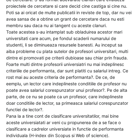
proiectele de cercetare si care decid cine castiga si cine nu.
Poti sa ai oricat de multe publicatii in reviste de top, dar nu vei
avea sansa de a obtine un grant de cercetare daca nu esti
membru sau daca nu ai tangent cu aceste clanuri.
Toate acestea s-au intamplat sub obladuirea acestor mari
universitati care acum, pe fondul scaderii numarului de
studenti, li se diminueaza resursele banesti. Au inceput sa
aiba probleme cu plata sutelor de profesori universitari, multi
dintre ei promovati pe criterii dubioase sau chiar prin frauda.
Foarte multi dintre profesorii universiatri nu mai indeplinesc
criteriile de performanta, dar sunt platiti cu salariul intreg. Ce
rost mai au aceste criteria de performanta?. De ce, de
eemplu, un lector care indeplineste conditiile de profesor nu
poate avea salariul corespunzator unui profesor?. Pe de alta
parte, de ce nu se poate ca un profesor, care indeplineste
doar conditiile de lector, sa primeasca salariul corespunzator
functiei de lector?.
Pana la a tine cont de clasificare universitatilor, mai bine
aceste universiatati ar veni cu propunerea de a se face o
clasificare a cadrelor universiate in functie de performanta
individuala (H-index din Scopus si Web of science).