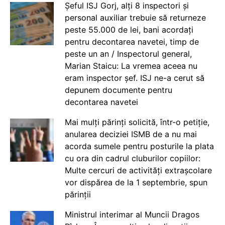
Șeful ISJ Gorj, alți 8 inspectori și
personal auxiliar trebuie să returneze
peste 55.000 de lei, bani acordați
pentru decontarea navetei, timp de
peste un an / Inspectorul general,
Marian Staicu: La vremea aceea nu
eram inspector șef. ISJ ne-a cerut să
depunem documente pentru
decontarea navetei
Mai mulți părinți solicită, într-o petiție,
anularea deciziei ISMB de a nu mai
acorda sumele pentru posturile la plata
cu ora din cadrul cluburilor copiilor:
Multe cercuri de activități extrașcolare
vor dispărea de la 1 septembrie, spun
părinții
Ministrul interimar al Muncii Dragos