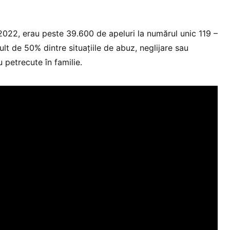
 2022, erau peste 39.600 de apeluri la numărul unic 119 –
ult de 50% dintre situațiile de abuz, neglijare sau
 petrecute în familie.