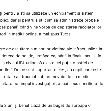
ați pentru a ști să utilizeze un echipament și sistem
lex, dar și pentru a ști cum să administreze probele
oces penal” când vine vorba de depistarea racolatorilor
tori în mediul online, a mai spus Turza.
 de ascultare a minorilor victime ale infracțiunilor, la
udețene de poliție, urmând ca, până la finalul anului, în
la nivelul IPJ-urilor, să existe cel puțin o astfel de
rilor”. De ce sunt importante ele: „Un copil care este
altratat sau traumatizat, are nevoie de un mediu
cultate pe timpul investigației”, a mai spus consiliera de
e 2 ani și beneficiază de un buget de aproape 6