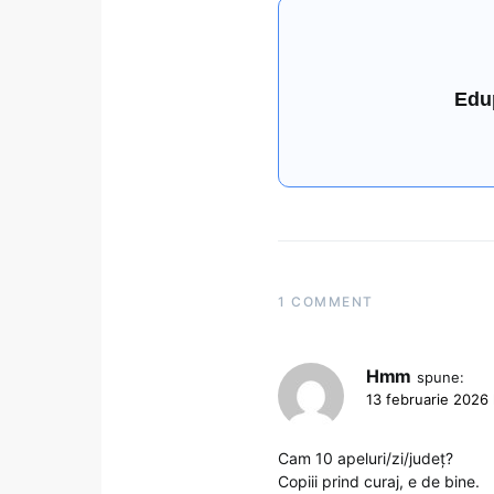
Edu
1 COMMENT
Hmm
spune:
13 februarie 2026 
Cam 10 apeluri/zi/județ?
Copiii prind curaj, e de bine.