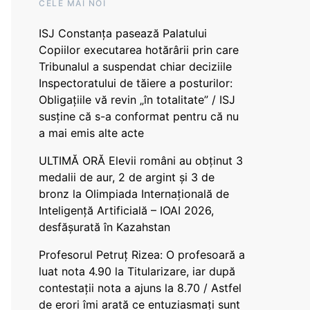
CELE MAI NOI
ISJ Constanța pasează Palatului
Copiilor executarea hotărârii prin care
Tribunalul a suspendat chiar deciziile
Inspectoratului de tăiere a posturilor:
Obligațiile vă revin „în totalitate” / ISJ
susține că s-a conformat pentru că nu
a mai emis alte acte
ULTIMĂ ORĂ Elevii români au obținut 3
medalii de aur, 2 de argint și 3 de
bronz la Olimpiada Internațională de
Inteligență Artificială – IOAI 2026,
desfășurată în Kazahstan
Profesorul Petruț Rizea: O profesoară a
luat nota 4.90 la Titularizare, iar după
contestații nota a ajuns la 8.70 / Astfel
de erori îmi arată ce entuziasmați sunt