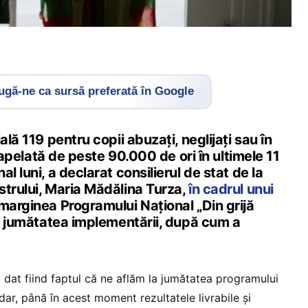
gă-ne ca sursă preferată în Google
ală 119 pentru copii abuzați, neglijați sau în
st apelată de peste 90.000 de ori în ultimele 11
l luni, a declarat consilierul de stat de la
strului, Maria Mădălina Turza,
în cadrul unui
marginea Programului Național „Din grijă
la jumătatea implementării, după cum a
dat fiind faptul că ne aflăm la jumătatea programului
ar, până în acest moment rezultatele livrabile și