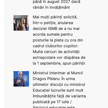
până în august 2027 dacă
rămân în învățământ
Mai mulți părinți solicită,
într-o petiție, anularea
deciziei ISMB de a nu mai
acorda sumele pentru
posturile la plata cu ora din
cadrul cluburilor copiilor:
Multe cercuri de activități
extrașcolare vor dispărea de
la 1 septembrie, spun părinții
Ministrul interimar al Muncii
Dragos Pîslaru: În urma
ultimelor discuții cu ministrul
Educației lucrurile sunt mult
îmbunătățite față de varianta
publicată pe 17 iulie /
Sectorul educației este