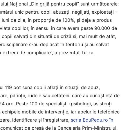
ului Național „Din grijă pentru copii” sunt următoarele:
umărul unic pentru copii abuzați, neglijați, exploatați –
1 luni de zile, în proporție de 100%, și deja a produs
 viața copiilor, în sensul în care avem peste 90.000 de
 copii salvați din situații de criză și, mai mult de atât,
disciplinare s-au deplasat în teritoriu și au salvat
ii extrem de complicate”, a prezentat Turza.
 119 pot suna copiii aflați în situații de abuz,
are, părinții, rudele sau cetățenii care au cunoștință de
24 ore. Peste 100 de specialiști (psihologi, asistenți
n echipele mobile de intervenție, iar apelurile telefonice
zare, identificare și înregistrare,
scria EduPedu.ro în
 comunicat de presă de la Cancelaria Prim-Ministrului.