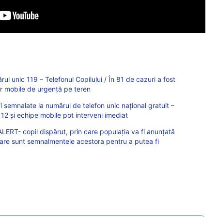
ul unic 119 – Telefonul Copilului / În 81 de cazuri a fost
or mobile de urgență pe teren
i semnalate la numărul de telefon unic național gratuit –
12 și echipe mobile pot interveni imediat
LERT- copil dispărut, prin care populația va fi anunțată
 care sunt semnalmentele acestora pentru a putea fi