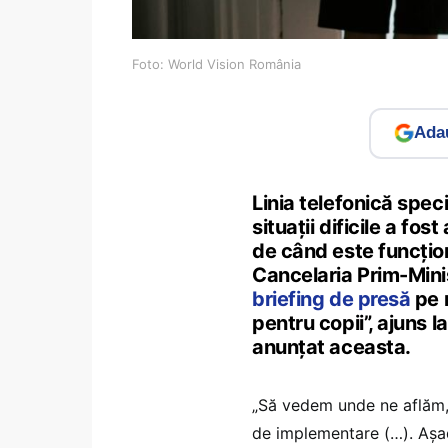
Foto: World Vision România
Adau
Linia telefonică speci
situații dificile a fo
de când este funcționa
Cancelaria Prim-Mini
briefing de presă
pe 
pentru copii”, ajuns 
anunțat aceasta.
„Să vedem unde ne aflăm, 
de implementare (…). Așad