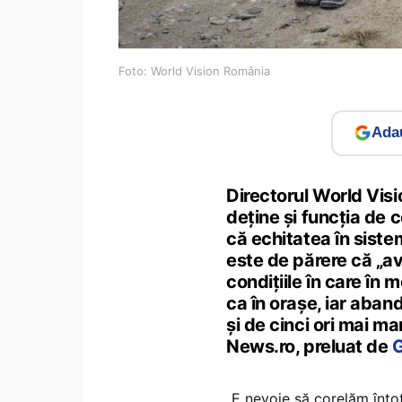
Foto: World Vision România
Adau
Directorul World Vis
deţine şi funcţia de c
că echitatea în siste
este de părere că „a
condiţiile în care în 
ca în oraşe, iar aban
şi de cinci ori mai m
News.ro, preluat de
G
„E nevoie să corelăm înt