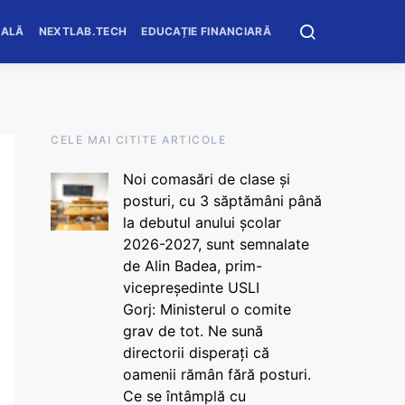
OALĂ
NEXTLAB.TECH
EDUCAȚIE FINANCIARĂ
CELE MAI CITITE ARTICOLE
Noi comasări de clase și
posturi, cu 3 săptămâni până
la debutul anului școlar
2026-2027, sunt semnalate
de Alin Badea, prim-
vicepreședinte USLI
Gorj: Ministerul o comite
grav de tot. Ne sună
directorii disperați că
oamenii rămân fără posturi.
Ce se întâmplă cu