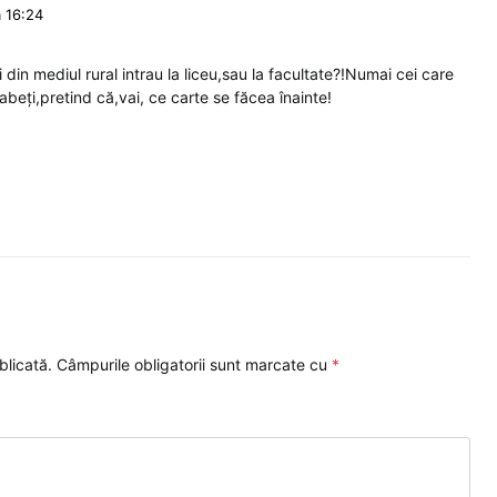
a 16:24
din mediul rural intrau la liceu,sau la facultate?!Numai cei care
abeți,pretind că,vai, ce carte se făcea înainte!
blicată.
Câmpurile obligatorii sunt marcate cu
*