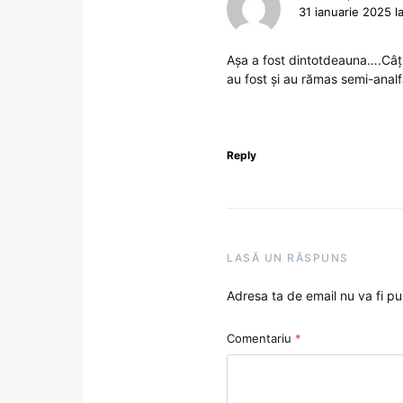
31 ianuarie 2025 l
Așa a fost dintotdeauna….Câți 
au fost și au rămas semi-analf
Reply
LASĂ UN RĂSPUNS
Adresa ta de email nu va fi pu
Comentariu
*