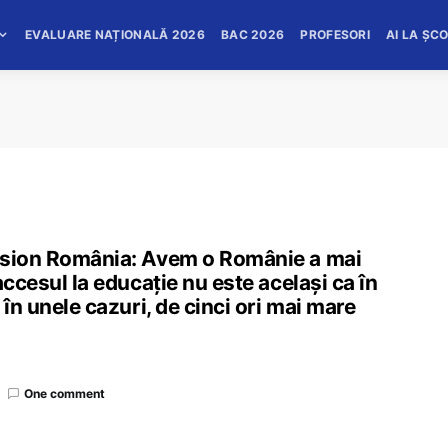
EVALUARE NAȚIONALĂ 2026
BAC 2026
PROFESORI
AI LA ȘC
Vision România: Avem o Românie a mai
accesul la educaţie nu este acelaşi ca în
 în unele cazuri, de cinci ori mai mare
One comment