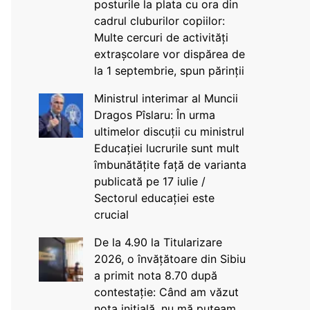
posturile la plata cu ora din
cadrul cluburilor copiilor:
Multe cercuri de activități
extrașcolare vor dispărea de
la 1 septembrie, spun părinții
Ministrul interimar al Muncii
Dragos Pîslaru: În urma
ultimelor discuții cu ministrul
Educației lucrurile sunt mult
îmbunătățite față de varianta
publicată pe 17 iulie /
Sectorul educației este
crucial
De la 4.90 la Titularizare
2026, o învățătoare din Sibiu
a primit nota 8.70 după
contestație: Când am văzut
nota inițială, nu mă puteam