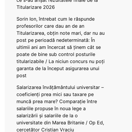
ce s-au afișat rezultatele finale de la
Titularizare 2026
Sorin Ion, întrebat cum le răspunde
profesorilor care dau an de an
Titularizarea, obțin note mari, dar nu au
post pe perioadă nedeterminată: În
ultimii ani am încercat să ținem cât se
poate de bine sub control posturile
titularizabile / La niciun concurs nu poți
garanta de la început asigurarea unui
post
Salarizarea învățământului universitar –
coeficienți prea mici sau taxare pe
muncă prea mare? Comparație între
salariile propuse în noua lege a
salarizării și salariile de la o
universitate din Marea Britanie / Op Ed,
cercetător Cristian Vraciu