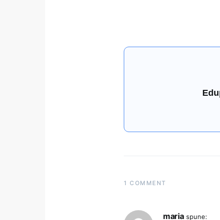
Edu
1 COMMENT
maria
spune: