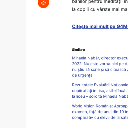
banilor pentru meditaţii î
la copiii cu vârste mai ma
Citește mai mult pe G4M
Similare
Mihaela Nabăr, director execu
2022: Nu este vorba nici pe de
nu știu să scrie și să citeasc
de urgență
Rezultatele Evaluării Național
copiii aflați în risc, astfel î
la liceu – solicită Mihaela Na
World Vision România: Aproape 
examen, față de unul din 10 în
comparativ cu elevii de la sat