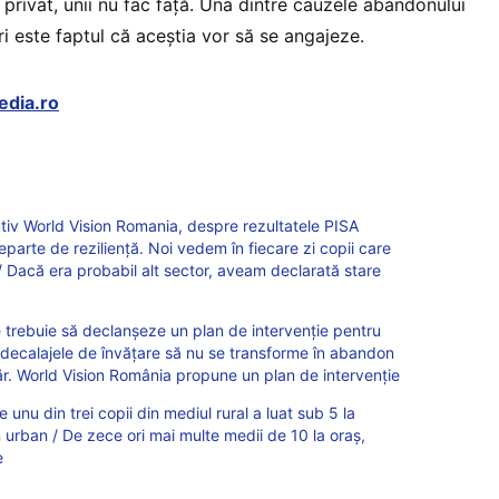
n privat, unii nu fac faţă. Una dintre cauzele abandonului
ri este faptul că aceştia vor să se angajeze.
edia.ro
tiv World Vision Romania, despre rezultatele PISA
parte de reziliență. Noi vedem în fiecare zi copii care
ă / Dacă era probabil alt sector, aveam declarată stare
e trebuie să declanșeze un plan de intervenție pentru
ncât decalajele de învățare să nu se transforme în abandon
băr. World Vision România propune un plan de intervenție
unu din trei copii din mediul rural a luat sub 5 la
 urban / De zece ori mai multe medii de 10 la oraș,
e