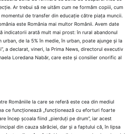
recţie. Ar trebui să ne uităm cum ne formăm copiii, cum
a momentul de transfer din educaţie către piaţa muncii.
omânia este România mai multor Românii. Avem date
ă indicatorii arată mult mai prost: în rural abandonul
 urban, de la 5% în medie, în urban, poate ajunge şi la
, a declarat, vineri, la Prima News, directorul executiv
ela Loredana Nabăr, care este şi consilier onorific al
tre Româniile la care se referă este cea din mediul
eea ce funcţionează „funcţionează cu eforturi foarte
care încep şcoala fiind „pierduţi pe drum”, iar acest
cipal din cauza sărăciei, dar şi a faptului că, în lipsa