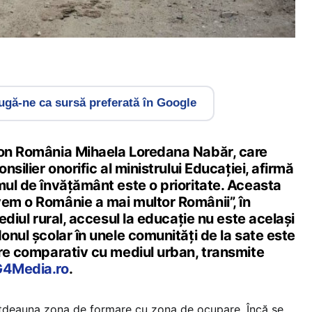
gă-ne ca sursă preferată în Google
ion România Mihaela Loredana Nabăr, care
onsilier onorific al ministrului Educaţiei, afirmă
mul de învăţământ este o prioritate. Aceasta
vem o Românie a mai multor Românii”, în
mediul rural, accesul la educaţie nu este acelaşi
donul şcolar în unele comunităţi de la sate este
are comparativ cu mediul urban, transmite
4Media.ro
.
otdeauna zona de formare cu zona de ocupare. Încă se