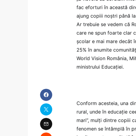
fac eforturi în această di
ajung copiii noştri până l
Ar trebuie se vedem că R
care ne spun foarte clar c
şcolar e mai mare decât în
25% în anumite comunităţi”
World Vision România, Miha
ministrului Educaţiei.
Conform acesteia, una din
rural, unde în educaţie c
mari”, mulţi dintre copiii 
fenomen se întâmplă în prin