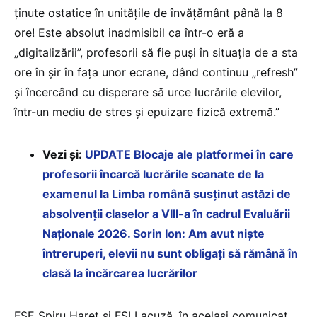
ținute ostatice în unitățile de învățământ până la 8
ore! Este absolut inadmisibil ca într-o eră a
„digitalizării”, profesorii să fie puși în situația de a sta
ore în șir în fața unor ecrane, dând continuu „refresh”
și încercând cu disperare să urce lucrările elevilor,
într-un mediu de stres și epuizare fizică extremă.”
Vezi și:
UPDATE Blocaje ale platformei în care
profesorii încarcă lucrările scanate de la
examenul la Limba română susținut astăzi de
absolvenții claselor a VIII-a în cadrul Evaluării
Naționale 2026. Sorin Ion: Am avut niște
întreruperi, elevii nu sunt obligați să rămână în
clasă la încărcarea lucrărilor
FSE Spiru Haret și FSLI acuză, în același comunicat,