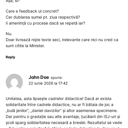
Așa, si?
Care e feedback ul concret?
Cer dublarea sumei pt. ziua respectivă?
Ii amenință cu procese dacă se repetă iar?
Nu.
Doar livrează niște texte seci, irelevante care nici nu cred ca
sunt citite la Minister.
Reply
John Doe
spune:
22 iunie 2026 la 17:42
Unitatea, asta lipsește cadrelor didactice! Dacă ar exista
solidaritate între cadrele didactice, nu ar fi bătaia de joc a
„bulă jenilor”, „daniel davizilor” și altor asemenea specimene.
Dar pentru o gradație sau alte avantaje, țucălarii din ISJ-uri și
școli sparg solidaritatea necesară a breslei. Rezultatul se vede