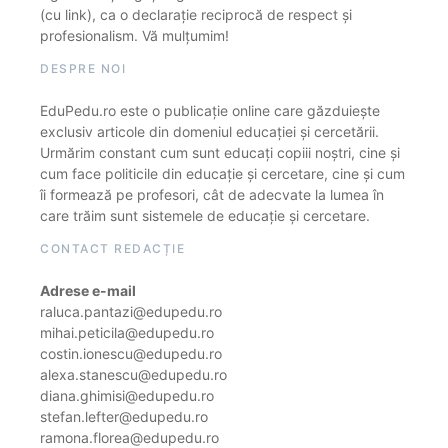
(cu link), ca o declarație reciprocă de respect și
profesionalism. Vă mulțumim!
DESPRE NOI
EduPedu.ro este o publicație online care găzduiește
exclusiv articole din domeniul educației și cercetării.
Urmărim constant cum sunt educați copiii noștri, cine și
cum face politicile din educație și cercetare, cine și cum
îi formează pe profesori, cât de adecvate la lumea în
care trăim sunt sistemele de educație și cercetare.
CONTACT REDACȚIE
Adrese e-mail
raluca.pantazi@edupedu.ro
mihai.peticila@edupedu.ro
costin.ionescu@edupedu.ro
alexa.stanescu@edupedu.ro
diana.ghimisi@edupedu.ro
stefan.lefter@edupedu.ro
ramona.florea@edupedu.ro