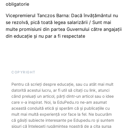
obligatorie
Vicepremierul Tanczos Barna: Dacă învățământul nu
se rezolvă, pică toată legea salarizării / Sunt mai
multe promisiuni din partea Guvernului către angajații
din educație și nu par a fi respectate
COPYRIGHT
Pentru că scrieți despre educație, sau cu atât mai mult
datorită acestui lucru, ar fi util să citați cu link, atunci
când preluați un articol, părți dintr-un articol sau o idee
care v-a inspirat. Noi, la EduPedu.ro ne-am asumat
această conduită etică și sperăm că și publicațiile cu
mult mai multă experiență vor face la fel. Ne bucurăm
că găsiți subiecte interesante pe Edupedu.ro și suntem
siguri că înțelegeți rugămintea noastră de a cita sursa