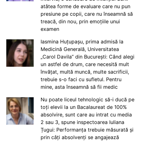
atâtea forme de evaluare care nu pun
presiune pe copii, care nu înseamnă să
treacă, din nou, prin emoțiile unui
examen
Iasmina Huțupașu, prima admisă la
Medicină Generală, Universitatea
„Carol Davila” din București: Când alegi
un astfel de drum, care necesită mult
învățat, multă muncă, multe sacrificii,
trebuie s-o faci cu sufletul. Pentru
mine, asta înseamnă să fii medic
Nu poate liceul tehnologic să-i ducă pe
toți elevii la un Bacalaureat de 100%
absolvire, sunt care au intrat cu media
2 sau 3, spune inspectoarea Iuliana
Țugui: Performanța trebuie măsurată și
prin câți absolvenți se angajează