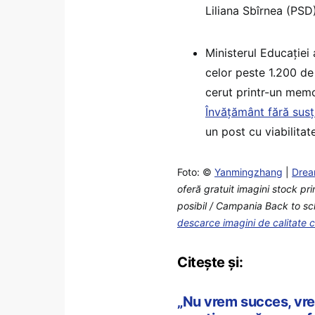
Liliana Sbîrnea (PSD)
Ministerul Educației
celor peste 1.200 de
cerut printr-un memo
Învățământ fără susț
un post cu viabilitat
Foto: ©
Yanmingzhang
|
Drea
oferă gratuit imagini stock pr
posibil / Campania Back to sch
descarce imagini de calitate 
Citește și:
„Nu vrem succes, vre