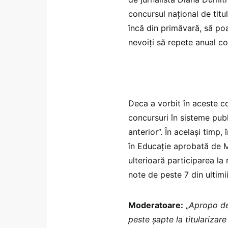
concursul național de titul
încă din primăvară, să poa
nevoiți să repete anual co
Deca a vorbit în aceste con
concursuri în sisteme publ
anterior”. În același timp,
în Educație aprobată de M
ulterioară participarea la 
note de peste 7 din ultimii
Moderatoare:
„
Apropo de 
peste șapte la titularizar