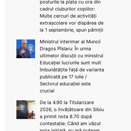
posturile la plata cu ora din
cadrul cluburilor copiilor:
Multe cercuri de activități
extrașcolare vor dispărea de
la 1 septembrie, spun părinții
Ministrul interimar al Muncii
Dragos Pîslaru: În urma
ultimelor discuții cu ministrul
Educației lucrurile sunt mult
îmbunătățite față de varianta
publicată pe 17 iulie /
Sectorul educației este
crucial
De la 4.90 la Titularizare
2026, o învățătoare din Sibiu
a primit nota 8.70 după
contestație: Când am văzut
nota inițială, nu mă puteam