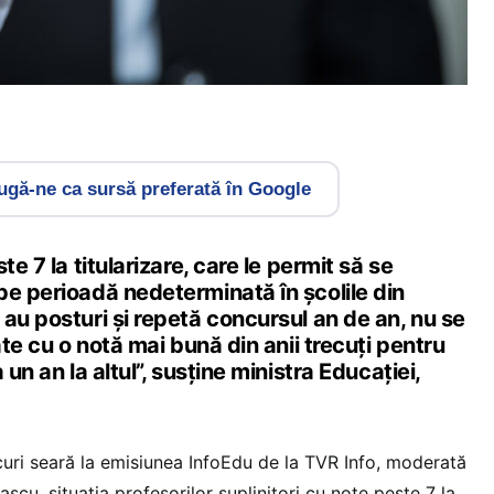
gă-ne ca sursă preferată în Google
te 7 la titularizare, care le permit să se
pe perioadă nedeterminată în școlile din
au posturi și repetă concursul an de an, nu se
ate cu o notă mai bună din anii trecuți pentru
 un an la altul”, susține ministra Educației,
curi seară la emisiunea InfoEdu de la TVR Info, moderată
șcu, situația profesorilor suplinitori cu note peste 7 la