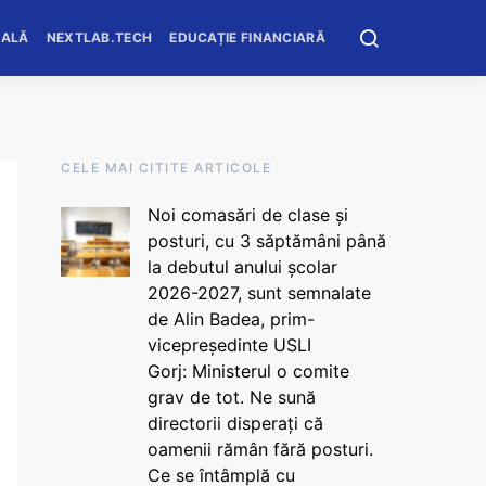
OALĂ
NEXTLAB.TECH
EDUCAȚIE FINANCIARĂ
CELE MAI CITITE ARTICOLE
Noi comasări de clase și
posturi, cu 3 săptămâni până
la debutul anului școlar
2026-2027, sunt semnalate
de Alin Badea, prim-
vicepreședinte USLI
Gorj: Ministerul o comite
grav de tot. Ne sună
directorii disperați că
oamenii rămân fără posturi.
Ce se întâmplă cu