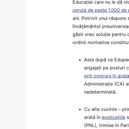
Educației care nu le dă ni
cerută de peste 1.000 de 
ani. Potrivit unui răspuns
învățământul preuniversiar
găsit vreo soluție pentru 
ordinii normative constituț
Asta după ce Edupedu
angajați pe posturi c
prin concurs în acela
Administrație (CA) a
nedeterminată.
Cu alte cuvinte – pr
arată în
explicațiile
s
(PNL), trimise în Pa