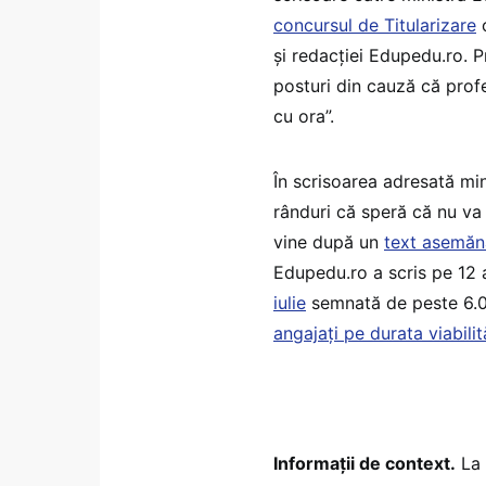
concursul de Titularizare
o
și redacției Edupedu.ro. P
posturi din cauză că profe
cu ora”.
În scrisoarea adresată min
rânduri că speră că nu va 
vine după un
text asemănă
Edupedu.ro a scris pe 12
iulie
semnată de peste 6.0
angajați pe durata viabilit
Informații de context.
La 