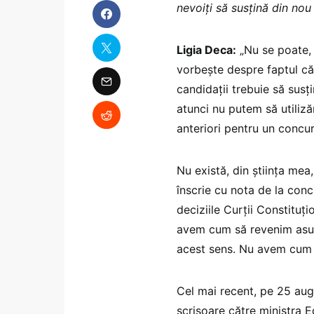
nevoiți să susțină din no
Ligia Deca:
„Nu se poate, 
vorbește despre faptul că
candidații trebuie să susți
atunci nu putem să utiliză
anteriori pentru un concur
Nu există, din știința mea
înscrie cu nota de la conc
deciziile Curții Constituți
avem cum să revenim asupra
acest sens. Nu avem cum 
Cel mai recent, pe 25 augu
scrisoare către ministra E