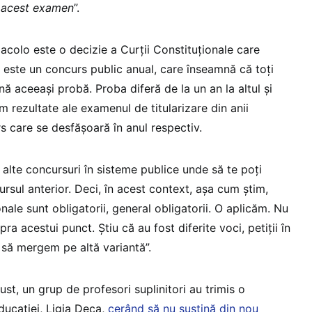
u acest examen
”.
acolo este o decizie a Curții Constituționale care
 este un concurs public anual, care înseamnă că toți
nă aceeași probă. Proba diferă de la un an la altul și
m rezultate ale examenul de titularizare din anii
s care se desfășoară în anul respectiv.
, alte concursuri în sisteme publice unde să te poți
ursul anterior. Deci, în acest context, așa cum știm,
onale sunt obligatorii, general obligatorii. O aplicăm. Nu
 acestui punct. Știu că au fost diferite voci, petiții în
să mergem pe altă variantă”.
st, un grup de profesori suplinitori au trimis o
ducației, Ligia Deca,
cerând să nu susțină din nou