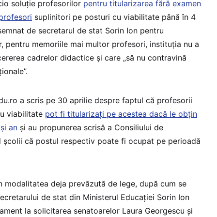
cio soluție profesorilor
pentru titularizarea fără examen
profesori
suplinitori pe posturi cu viabilitate până în 4
 semnat de secretarul de stat Sorin Ion pentru
, pentru memoriile mai multor profesori, instituția nu a
cererea cadrelor didactice și care „să nu contravină
ionale”.
.ro a scris pe 30 aprilie despre faptul că profesorii
u viabilitate
pot fi titularizați pe acestea dacă le obțin
și an
și au propunerea scrisă a Consiliului de
l școlii că postul respectiv poate fi ocupat pe perioadă
in modalitatea deja prevăzută de lege, după cum se
ecretarului de stat din Ministerul Educației Sorin Ion
rlament la solicitarea senatoarelor Laura Georgescu și