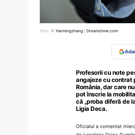
Foto: ©
Yanmingzhang
|
Dreamstime.com
Adau
Profesorii cu note pes
angajeze cu contrat 
România, dar care nu 
pot înscrie la mobilit
că „proba diferă de la
Ligia Deca.
Oficialul a comentat mier
de jurnalista Diana Dumitra