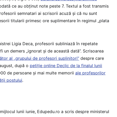
dată ce au obținut note peste 7. Textul a fost transmis
rofesorii semnatari ai scrisorii acuză și că nu sunt
sorii titularii primesc ore suplimentare în regimul „plata
istrei Ligia Deca, profesorii subliniază în repetate
fi un demers „ignorat și de această dată”. Scrisoarea
tor al „grupului de profesori suplinitori”
despre care
 august, după o
petiție online Declic de la finalul lunii
00 de persoane și mai multe memorii
ale profesorilor
ății postului
.
mijlocul lunii iunie, Edupedu.ro a scris despre ministerul