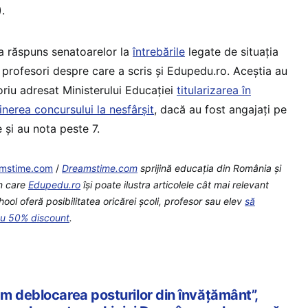
.
 a răspuns senatoarelor la
întrebările
legate de situația
 profesori despre care a scris și Edupedu.ro. Aceștia au
riu adresat Ministerului Educației
titularizarea în
inerea concursului la nesfârșit
, dacă au fost angajați pe
e și au nota peste 7.
mstime.com
/
Dreamstime.com
sprijină educaţia din România şi
in care
Edupedu.ro
îşi poate ilustra articolele cât mai relevant
ool oferă posibilitatea oricărei școli, profesor sau elev
să
cu 50% discount
.
m deblocarea posturilor din învățământ”,