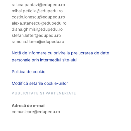
raluca.pantazi@edupedu.ro
mihai.peticila@edupedu.ro
costin.ionescu@edupedu.ro
alexa.stanescu@edupedu.ro
diana.ghimisi@edupedu.ro
stefan.lefter@edupedu.ro
ramona.florea@edupedu.ro
Notă de informare cu privire la prelucrarea de date
personale prin intermediul site-ului
Politica de cookie
Modifică setarile cookie-urilor
PUBLICITATE ȘI PARTENERIATE
Adresă de e-mail
comunicare@edupedu.ro