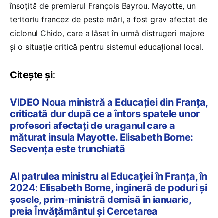
însoțită de premierul François Bayrou. Mayotte, un
teritoriu francez de peste mări, a fost grav afectat de
ciclonul Chido, care a lăsat în urmă distrugeri majore
și o situație critică pentru sistemul educațional local.
Citește și:
VIDEO Noua ministră a Educației din Franța,
criticată dur după ce a întors spatele unor
profesori afectați de uraganul care a
măturat insula Mayotte. Elisabeth Borne:
Secvența este trunchiată
Al patrulea ministru al Educației în Franța, în
2024: Elisabeth Borne, ingineră de poduri și
șosele, prim-ministră demisă în ianuarie,
preia Învățământul și Cercetarea