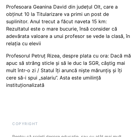
Profesoara Geanina David din județul Olt, care a
obținut 10 la Titularizare va primi un post de
suplinitor. Anul trecut a făcut naveta 15 km:
Rezultatul este o mare bucurie, însă consider că
adevărata valoare a unui profesor se vede la clasă, în
relația cu elevii
Profesorul Petruț Rizea, despre plata cu ora: Dacă mă
apuc să strâng sticle și să le duc la SGR, câștig mai
mult într-o zi / Statul îți aruncă niște mărunțiș și îți
cere să-i spui „salariu”. Asta este umilință
instituționalizată
COPYRIGHT
Pentru că scrieți despre educație, sau cu atât mai mult