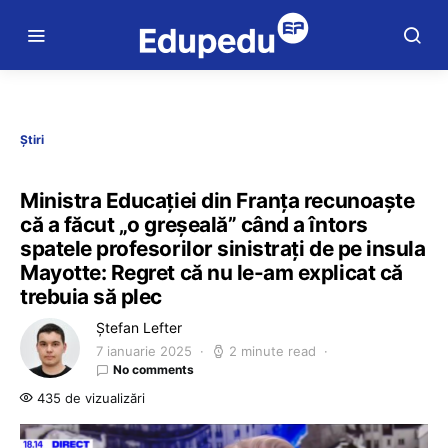
Știri
Ministra Educației din Franța recunoaște
că a făcut „o greșeală” când a întors
spatele profesorilor sinistrați de pe insula
Mayotte: Regret că nu le-am explicat că
trebuia să plec
Ștefan Lefter
7 ianuarie 2025
2 minute read
No comments
435 de vizualizări