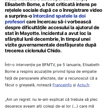
Elisabeth Borne, a fost criticată intens pe
rețelele sociale după ce o înregistrare video
a surprins-o
întorcând spatele la doi
profesori
care încercau să-i vorbească
despre dificultățile accesului la ajutorul de
stat în Mayotte. Incidentul a avut loc la
sfârșitul lunii decembrie, în timpul unei
vizite guvernamentale desfășurate după
trecerea ciclonului Chido.
Într-o intervenție pe BFMTV, pe 5 ianuarie, Elisabeth
Borne a respins acuzațiile privind lipsa de empatie
față de persoanele afectate, dar a recunoscut că a
făcut o greșeală, notează
Franceinfo
și
Actu.fr
.
„Am un regret: nu le-am explicat că trebuia să plec
deoarece aveam alți colegi de-ai lor (…) care mă