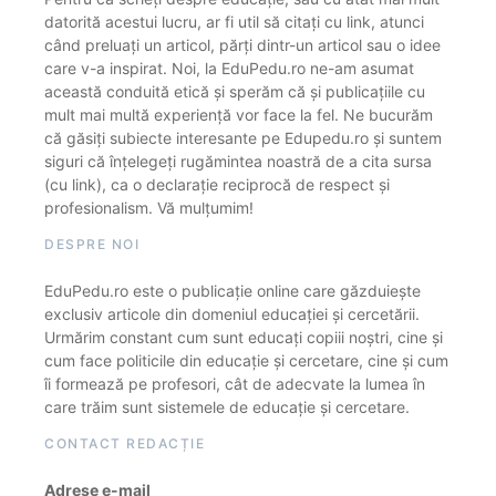
datorită acestui lucru, ar fi util să citați cu link, atunci
când preluați un articol, părți dintr-un articol sau o idee
care v-a inspirat. Noi, la EduPedu.ro ne-am asumat
această conduită etică și sperăm că și publicațiile cu
mult mai multă experiență vor face la fel. Ne bucurăm
că găsiți subiecte interesante pe Edupedu.ro și suntem
siguri că înțelegeți rugămintea noastră de a cita sursa
(cu link), ca o declarație reciprocă de respect și
profesionalism. Vă mulțumim!
DESPRE NOI
EduPedu.ro este o publicație online care găzduiește
exclusiv articole din domeniul educației și cercetării.
Urmărim constant cum sunt educați copiii noștri, cine și
cum face politicile din educație și cercetare, cine și cum
îi formează pe profesori, cât de adecvate la lumea în
care trăim sunt sistemele de educație și cercetare.
CONTACT REDACȚIE
Adrese e-mail