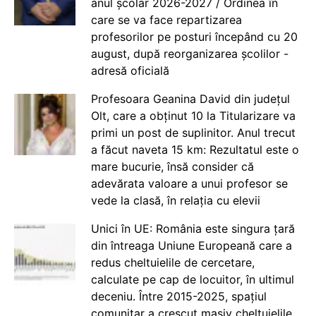
anul școlar 2026-2027 / Ordinea în
care se va face repartizarea
profesorilor pe posturi începând cu 20
august, după reorganizarea școlilor -
adresă oficială
Profesoara Geanina David din județul
Olt, care a obținut 10 la Titularizare va
primi un post de suplinitor. Anul trecut
a făcut naveta 15 km: Rezultatul este o
mare bucurie, însă consider că
adevărata valoare a unui profesor se
vede la clasă, în relația cu elevii
Unici în UE: România este singura țară
din întreaga Uniune Europeană care a
redus cheltuielile de cercetare,
calculate pe cap de locuitor, în ultimul
deceniu. Între 2015-2025, spațiul
comunitar a crescut masiv cheltuielile