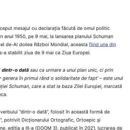
nceput mesajul cu declarația făcută de omul politic
 anul 1950, pe 9 mai, la lansarea planului Schuman
 cel de-Al doilea Război Mondial, aceasta
fiind una din
-a stabilit ziua de 9 mai ca Ziua Europei.
i
dintr-o dată
sau ca urmare a unui plan unic, ci prin
r genera în primul rând o solidaritate de fapt’ – este unul
ției Schuman, care a stat la baza Zilei Europei, marcată
eca.
verbului ”dintr-o dată”, folosit în această formă de
”, potrivit Dicționarului Ortografic, Ortoepic și
e, ediția a III-a (DOOM 3), publicat în 2021, lucrarea de