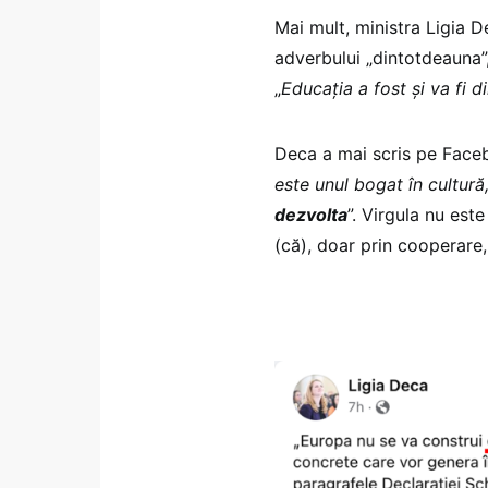
Mai mult, ministra Ligia D
adverbului „dintotdeauna”,
„
Educația a fost și va fi 
Deca a mai scris pe Face
este unul bogat în cultură, 
dezvolta
”. Virgula nu este
(că), doar prin cooperare,