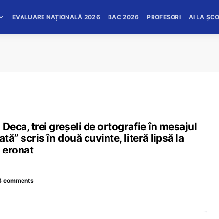
EVALUARE NAȚIONALĂ 2026
BAC 2026
PROFESORI
AI LA ȘC
Deca, trei greșeli de ortografie în mesajul
tă” scris în două cuvinte, literă lipsă la
ă eronat
3 comments