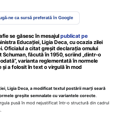
gă-ne ca sursă preferată în Google
rafie se găsesc în mesajul
publicat pe
nistra Educației, Ligia Deca, cu ocazia zilei
. Oficialul a citat greșit declarația omului
t Schuman, făcută în 1950, scriind „dintr-o
r-odată”, varianta reglementată în normele
 și a folosit în text o virgulă în mod
ei, Ligia Deca, a modificat textul postării marți seară
t formele greșite semnalate cu variantele corecte
.
virgula pusă în mod nejustificat într-o structură din cadrul
.