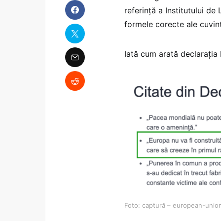
referință a Institutului 
formele corecte ale cuvint
Iată cum arată declarația
Foto: captură – european-unio