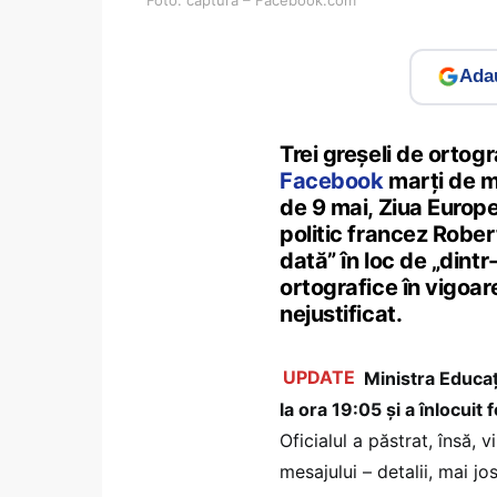
Adau
Trei greșeli de ortog
Facebook
marți de mi
de 9 mai, Ziua Europei
politic francez Rober
dată” în loc de „dint
ortografice în vigoare
nejustificat.
UPDATE
Ministra Educați
la ora 19:05 și a înlocui
Oficialul a păstrat, însă, 
mesajului – detalii, mai jos