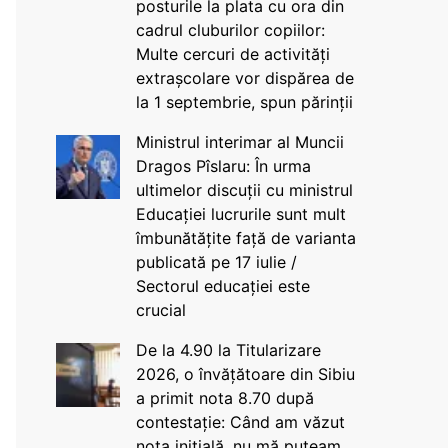
posturile la plata cu ora din
cadrul cluburilor copiilor:
Multe cercuri de activități
extrașcolare vor dispărea de
la 1 septembrie, spun părinții
Ministrul interimar al Muncii
Dragos Pîslaru: În urma
ultimelor discuții cu ministrul
Educației lucrurile sunt mult
îmbunătățite față de varianta
publicată pe 17 iulie /
Sectorul educației este
crucial
De la 4.90 la Titularizare
2026, o învățătoare din Sibiu
a primit nota 8.70 după
contestație: Când am văzut
nota inițială, nu mă puteam