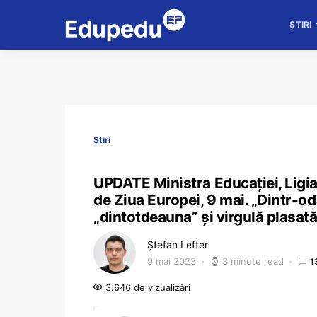
ȘTIRI
Știri
UPDATE Ministra Educației, Ligia 
de Ziua Europei, 9 mai. „Dintr-oda
„dintotdeauna” și virgulă plasat
Ștefan Lefter
9 mai 2023
3 minute read
1
3.646 de vizualizări