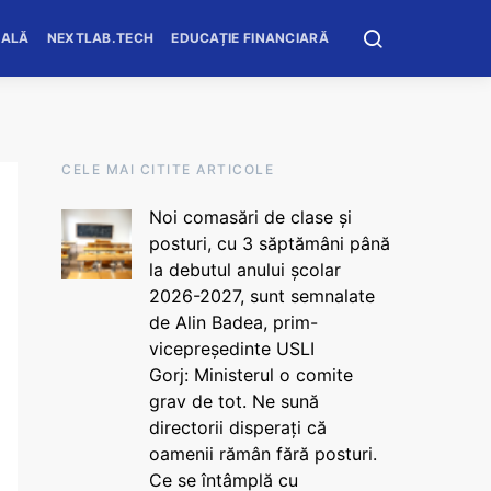
OALĂ
NEXTLAB.TECH
EDUCAȚIE FINANCIARĂ
CELE MAI CITITE ARTICOLE
Noi comasări de clase și
posturi, cu 3 săptămâni până
la debutul anului școlar
2026-2027, sunt semnalate
de Alin Badea, prim-
vicepreședinte USLI
Gorj: Ministerul o comite
grav de tot. Ne sună
directorii disperați că
oamenii rămân fără posturi.
Ce se întâmplă cu