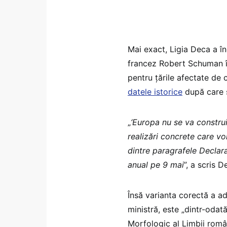
Mai exact, Ligia Deca a î
francez Robert Schuman în
pentru țările afectate de
datele istorice
după care s
„
‘Europa nu se va constru
realizări concrete care vo
dintre paragrafele Declara
anual pe 9 mai
”, a scris D
Însă varianta corectă a ad
ministră, este „dintr-odată
Morfologic al Limbii român