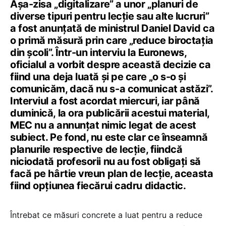
Așa-zisa „digitalizare” a unor „planuri de
diverse tipuri pentru lecție sau alte lucruri”
a fost anunțată de ministrul Daniel David ca
o primă măsură prin care „reduce biroctația
din școli”. Într-un interviu la Euronews,
oficialul a vorbit despre această decizie ca
fiind una deja luată și pe care „o s-o și
comunicăm, dacă nu s-a comunicat astăzi”.
Interviul a fost acordat miercuri, iar până
duminică, la ora publicării acestui material,
MEC nu a annunțat nimic legat de acest
subiect. Pe fond, nu este clar ce înseamnă
planurile respective de lecție, fiindcă
niciodată profesorii nu au fost obligați să
facă pe hârtie vreun plan de lecție, aceasta
fiind opțiunea fiecărui cadru didactic.
Întrebat ce măsuri concrete a luat pentru a reduce