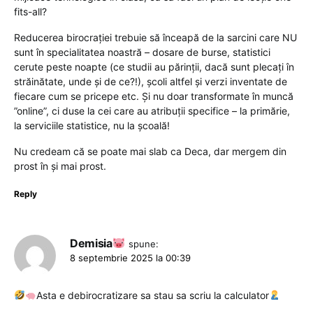
fits-all?
Reducerea birocrației trebuie să înceapă de la sarcini care NU
sunt în specialitatea noastră – dosare de burse, statistici
cerute peste noapte (ce studii au părinții, dacă sunt plecați în
străinătate, unde și de ce?!), școli altfel și verzi inventate de
fiecare cum se pricepe etc. Și nu doar transformate în muncă
”online”, ci duse la cei care au atribuții specifice – la primărie,
la serviciile statistice, nu la școală!
Nu credeam că se poate mai slab ca Deca, dar mergem din
prost în și mai prost.
Reply
Demisia
spune:
8 septembrie 2025 la 00:39
Asta e debirocratizare sa stau sa scriu la calculator