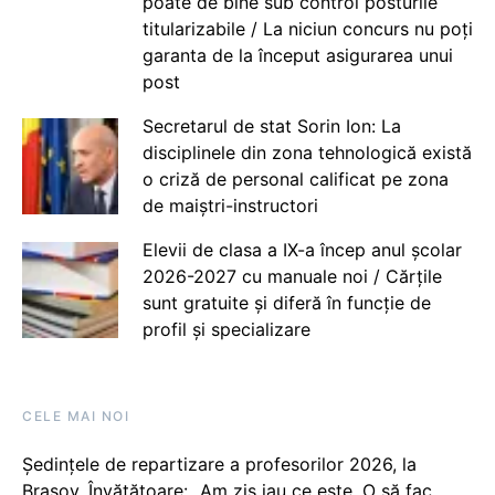
poate de bine sub control posturile
titularizabile / La niciun concurs nu poți
garanta de la început asigurarea unui
post
Secretarul de stat Sorin Ion: La
disciplinele din zona tehnologică există
o criză de personal calificat pe zona
de maiștri-instructori
Elevii de clasa a IX-a încep anul școlar
2026-2027 cu manuale noi / Cărțile
sunt gratuite și diferă în funcție de
profil și specializare
CELE MAI NOI
Ședințele de repartizare a profesorilor 2026, la
Brașov. Învățătoare: „Am zis iau ce este. O să fac