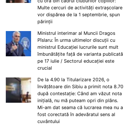
cu ora din cadrul cluburilor copiilor:
Multe cercuri de activități extrașcolare
vor dispărea de la 1 septembrie, spun
părinții
Ministrul interimar al Muncii Dragos
Pîslaru: În urma ultimelor discuții cu
ministrul Educației lucrurile sunt mult
îmbunătățite față de varianta publicată
pe 17 iulie / Sectorul educației este
crucial
De la 4.90 la Titularizare 2026, o
învățătoare din Sibiu a primit nota 8.70
după contestație: Când am văzut nota
inițială, nu mă puteam opri din plâns.
Mi-am dat seama că lucrarea mea nu a
fost corectată în adevăratul sens al
cuvântului