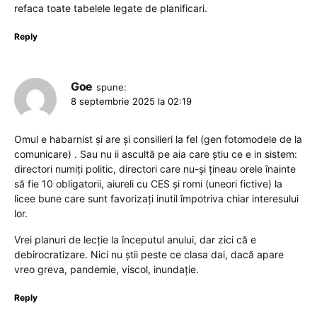
refaca toate tabelele legate de planificari.
Reply
Goe
spune:
8 septembrie 2025 la 02:19
Omul e habarnist și are și consilieri la fel (gen fotomodele de la
comunicare) . Sau nu ii ascultă pe aia care știu ce e in sistem:
directori numiți politic, directori care nu-și țineau orele înainte
să fie 10 obligatorii, aiureli cu CES și romi (uneori fictive) la
licee bune care sunt favorizați inutil împotriva chiar interesului
lor.
Vrei planuri de lecție la începutul anului, dar zici că e
debirocratizare. Nici nu știi peste ce clasa dai, dacă apare
vreo greva, pandemie, viscol, inundație.
Reply