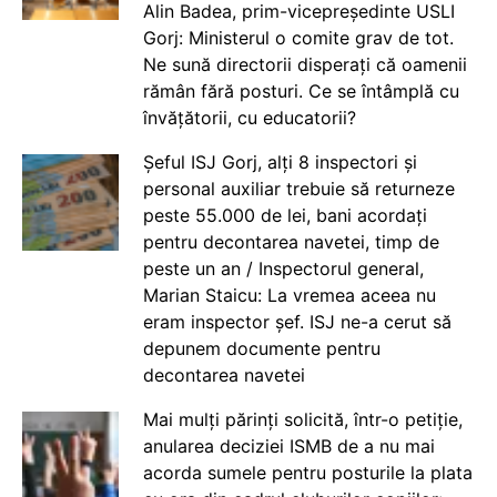
Alin Badea, prim-vicepreședinte USLI
Gorj: Ministerul o comite grav de tot.
Ne sună directorii disperați că oamenii
rămân fără posturi. Ce se întâmplă cu
învățătorii, cu educatorii?
Șeful ISJ Gorj, alți 8 inspectori și
personal auxiliar trebuie să returneze
peste 55.000 de lei, bani acordați
pentru decontarea navetei, timp de
peste un an / Inspectorul general,
Marian Staicu: La vremea aceea nu
eram inspector șef. ISJ ne-a cerut să
depunem documente pentru
decontarea navetei
Mai mulți părinți solicită, într-o petiție,
anularea deciziei ISMB de a nu mai
acorda sumele pentru posturile la plata