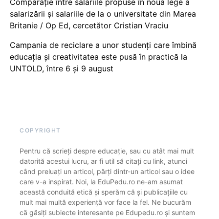
Comparație între salariile propuse în noua lege a
salarizării și salariile de la o universitate din Marea
Britanie / Op Ed, cercetător Cristian Vraciu
Campania de reciclare a unor studenți care îmbină
educația și creativitatea este pusă în practică la
UNTOLD, între 6 și 9 august
COPYRIGHT
Pentru că scrieți despre educație, sau cu atât mai mult
datorită acestui lucru, ar fi util să citați cu link, atunci
când preluați un articol, părți dintr-un articol sau o idee
care v-a inspirat. Noi, la EduPedu.ro ne-am asumat
această conduită etică și sperăm că și publicațiile cu
mult mai multă experiență vor face la fel. Ne bucurăm
că găsiți subiecte interesante pe Edupedu.ro și suntem