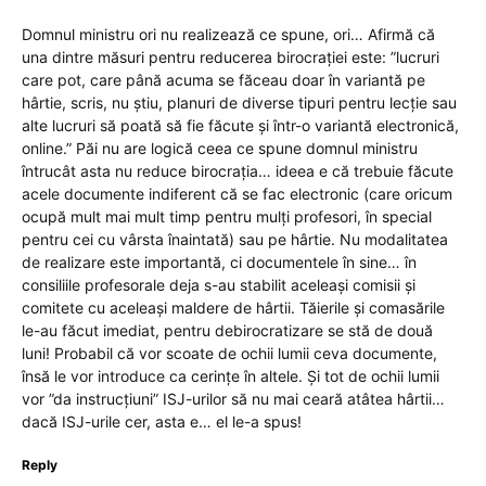
Domnul ministru ori nu realizează ce spune, ori… Afirmă că
una dintre măsuri pentru reducerea birocrației este: ”lucruri
care pot, care până acuma se făceau doar în variantă pe
hârtie, scris, nu știu, planuri de diverse tipuri pentru lecție sau
alte lucruri să poată să fie făcute și într-o variantă electronică,
online.” Păi nu are logică ceea ce spune domnul ministru
întrucât asta nu reduce birocrația… ideea e că trebuie făcute
acele documente indiferent că se fac electronic (care oricum
ocupă mult mai mult timp pentru mulți profesori, în special
pentru cei cu vârsta înaintată) sau pe hârtie. Nu modalitatea
de realizare este importantă, ci documentele în sine… în
consiliile profesorale deja s-au stabilit aceleași comisii și
comitete cu aceleași maldere de hârtii. Tăierile și comasările
le-au făcut imediat, pentru debirocratizare se stă de două
luni! Probabil că vor scoate de ochii lumii ceva documente,
însă le vor introduce ca cerințe în altele. Și tot de ochii lumii
vor ”da instrucțiuni” ISJ-urilor să nu mai ceară atâtea hârtii…
dacă ISJ-urile cer, asta e… el le-a spus!
Reply