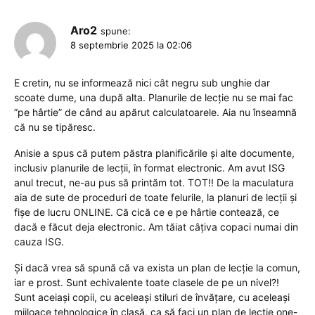
Aro2
spune:
8 septembrie 2025 la 02:06
E cretin, nu se informează nici cât negru sub unghie dar
scoate dume, una după alta. Planurile de lecție nu se mai fac
”pe hârtie” de când au apărut calculatoarele. Aia nu înseamnă
că nu se tipăresc.
Anisie a spus că putem păstra planificările și alte documente,
inclusiv planurile de lecții, în format electronic. Am avut ISG
anul trecut, ne-au pus să printăm tot. TOT!! De la maculatura
aia de sute de proceduri de toate felurile, la planuri de lecții și
fișe de lucru ONLINE. Că cică ce e pe hârtie contează, ce
dacă e făcut deja electronic. Am tăiat câțiva copaci numai din
cauza ISG.
Și dacă vrea să spună că va exista un plan de lecție la comun,
iar e prost. Sunt echivalente toate clasele de pe un nivel?!
Sunt aceiași copii, cu aceleași stiluri de învățare, cu aceleași
mijloace tehnologice în clasă, ca să faci un plan de lecție one-