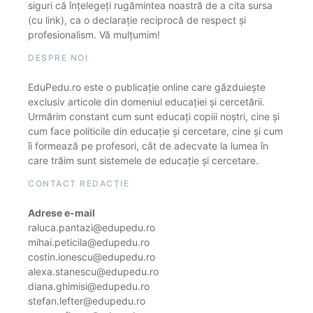
siguri că înțelegeți rugămintea noastră de a cita sursa
(cu link), ca o declarație reciprocă de respect și
profesionalism. Vă mulțumim!
DESPRE NOI
EduPedu.ro este o publicație online care găzduiește
exclusiv articole din domeniul educației și cercetării.
Urmărim constant cum sunt educați copiii noștri, cine și
cum face politicile din educație și cercetare, cine și cum
îi formează pe profesori, cât de adecvate la lumea în
care trăim sunt sistemele de educație și cercetare.
CONTACT REDACȚIE
Adrese e-mail
raluca.pantazi@edupedu.ro
mihai.peticila@edupedu.ro
costin.ionescu@edupedu.ro
alexa.stanescu@edupedu.ro
diana.ghimisi@edupedu.ro
stefan.lefter@edupedu.ro