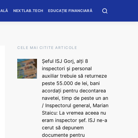
OALĂ
NEXTLAB.TECH
EDUCAȚIE FINANCIARĂ
CELE MAI CITITE ARTICOLE
Șeful ISJ Gorj, alți 8
inspectori și personal
auxiliar trebuie să returneze
peste 55.000 de lei, bani
acordați pentru decontarea
navetei, timp de peste un an
/ Inspectorul general, Marian
Staicu: La vremea aceea nu
eram inspector șef. ISJ ne-a
cerut să depunem
documente pentru