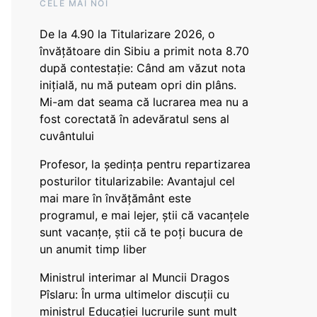
CELE MAI NOI
De la 4.90 la Titularizare 2026, o
învățătoare din Sibiu a primit nota 8.70
după contestație: Când am văzut nota
inițială, nu mă puteam opri din plâns.
Mi-am dat seama că lucrarea mea nu a
fost corectată în adevăratul sens al
cuvântului
Profesor, la ședința pentru repartizarea
posturilor titularizabile: Avantajul cel
mai mare în învățământ este
programul, e mai lejer, știi că vacanțele
sunt vacanţe, știi că te poți bucura de
un anumit timp liber
Ministrul interimar al Muncii Dragos
Pîslaru: În urma ultimelor discuții cu
ministrul Educației lucrurile sunt mult