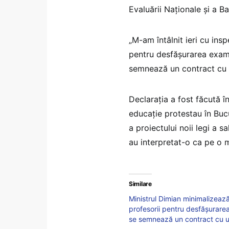
Evaluării Naționale și a 
„M-am întâlnit ieri cu ins
pentru desfășurarea exame
semnează un contract cu un
Declarația a fost făcută î
educație protestau în Bucu
a proiectului noii legi a sa
au interpretat-o ca pe o m
Similare
Ministrul Dimian minimalizeaz
profesorii pentru desfășurare
se semnează un contract cu un