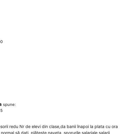
00
a
spune:
15
orii redu Nr de elevi din clase,da banii înapoi la plata cu ora
normal să dați, plătește naveta ,sporurile salariale salarii