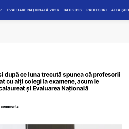
EVALUARE NAȚIONALĂ 2026
BAC 2026
PROFESORI
AI LA ȘC
i după ce luna trecută spunea că profesorii
at cu alți colegi la examene, acum le
calaureat și Evaluarea Națională
 comments