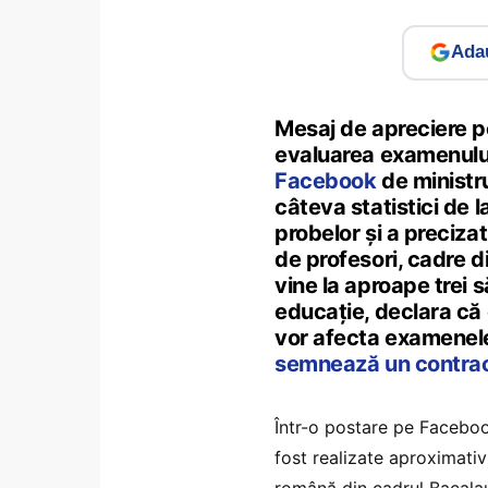
Adau
Mesaj de apreciere pe
evaluarea examenulu
Facebook
de ministr
câteva statistici de l
probelor și a precizat
de profesori, cadre di
vine la aproape trei 
educație, declara că 
vor afecta examenel
semnează un contract
Într-o postare pe Faceboo
fost realizate aproximativ
română din cadrul Bacalaur