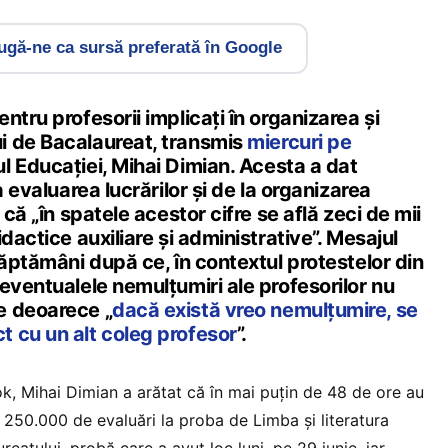
gă-ne ca sursă preferată în Google
ntru profesorii implicați în organizarea și
i de Bacalaureat, transmis
miercuri pe
ul Educației, Mihai Dimian. Acesta a dat
a evaluarea lucrărilor și de la organizarea
 că „în spatele acestor cifre se află zeci de mii
dactice auxiliare și administrative”. Mesajul
săptămâni după ce, în contextul protestelor din
eventualele nemulțumiri ale profesorilor nu
e deoarece „
dacă există vreo nemulțumire, se
 cu un alt coleg profesor
”.
k, Mihai Dimian a arătat că în mai puțin de 48 de ore au
 250.000 de evaluări la proba de Limba și literatura
eatului, probă care a avut loc luni, pe 29 iunie, iar