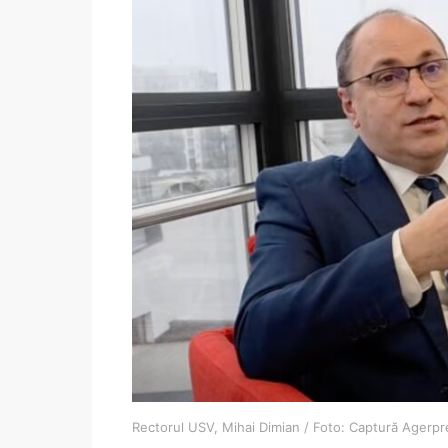
Rectorul USV, Mihai Dimian / Foto: Captură Agerpr