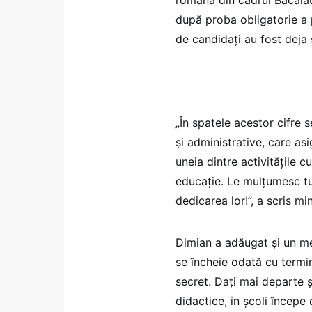
după proba obligatorie a p
de candidați au fost deja
„În spatele acestor cifre s
și administrative, care as
uneia dintre activitățile 
educație. Le mulțumesc tut
dedicarea lor!”, a scris min
Dimian a adăugat și un me
se încheie odată cu termin
secret. Dați mai departe ș
didactice, în școli începe 