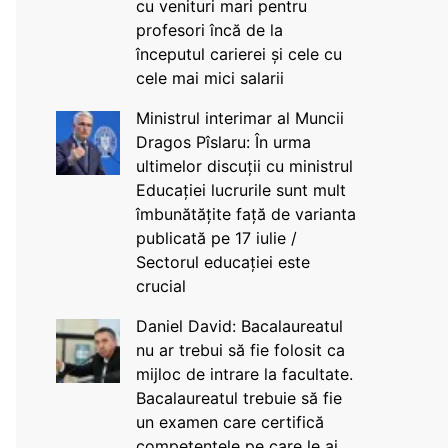
cu venituri mari pentru
profesori încă de la
începutul carierei și cele cu
cele mai mici salarii
Ministrul interimar al Muncii
Dragos Pîslaru: În urma
ultimelor discuții cu ministrul
Educației lucrurile sunt mult
îmbunătățite față de varianta
publicată pe 17 iulie /
Sectorul educației este
crucial
Daniel David: Bacalaureatul
nu ar trebui să fie folosit ca
mijloc de intrare la facultate.
Bacalaureatul trebuie să fie
un examen care certifică
competențele pe care le ai