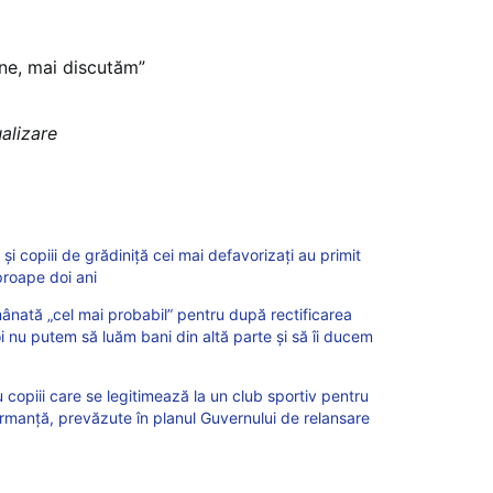
ne, mai discutăm”
ualizare
 și copiii de grădiniță cei mai defavorizați au primit
proape doi ani
ânată „cel mai probabil” pentru după rectificarea
 nu putem să luăm bani din altă parte şi să îi ducem
copiii care se legitimează la un club sportiv pentru
ormanță, prevăzute în planul Guvernului de relansare