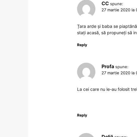
CC
spune:
27 martie 2020 la 
Țara arde și baba se piaptănă
stați acasă, să propuneți să in
Reply
Profa
spune:
27 martie 2020 la 
La cei care nu le-au folosit tr
Reply
Deliă