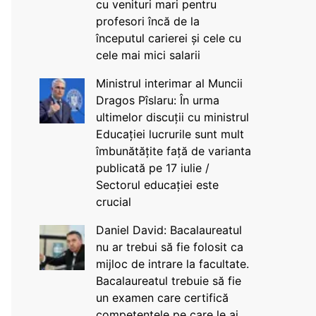
cu venituri mari pentru
profesori încă de la
începutul carierei și cele cu
cele mai mici salarii
Ministrul interimar al Muncii
Dragos Pîslaru: În urma
ultimelor discuții cu ministrul
Educației lucrurile sunt mult
îmbunătățite față de varianta
publicată pe 17 iulie /
Sectorul educației este
crucial
Daniel David: Bacalaureatul
nu ar trebui să fie folosit ca
mijloc de intrare la facultate.
Bacalaureatul trebuie să fie
un examen care certifică
competențele pe care le ai