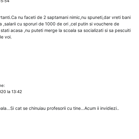
15:54
rtanti.Ca nu faceti de 2 saptamani nimic,nu spuneti,dar vreti bani
 ,salarii cu sporuri de 1000 de ori ,cel putin si vouchere de
tati acasa ,nu puteti merge la scoala sa socializati si sa pescuiti
de voi.
ne:
020 la 13:42
eala…Si cat se chinuiau profesorii cu tine…Acum ii invidiezi..