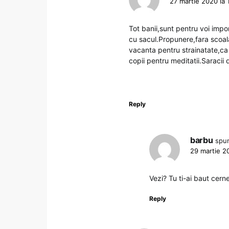
27 martie 2020 la 
Tot banii,sunt pentru voi impo
cu sacul.Propunere,fara scoala
vacanta pentru strainatate,ca s
copii pentru meditatii.Saracii 
Reply
barbu
spu
29 martie 2
Vezi? Tu ti-ai baut cern
Reply