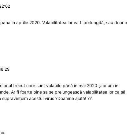
 22:02
ana in aprilie 2020. Valabilitatea lor va fi prelungită, sau doar a
18:29
e anul trecut care sunt valabile până în mai 2020 și acum în
nde. Ar fi foarte bine sa se prelungească valabilitatea lor ca să
a supraviețuim acestui virus ?Doamne ajută! ??
ne: