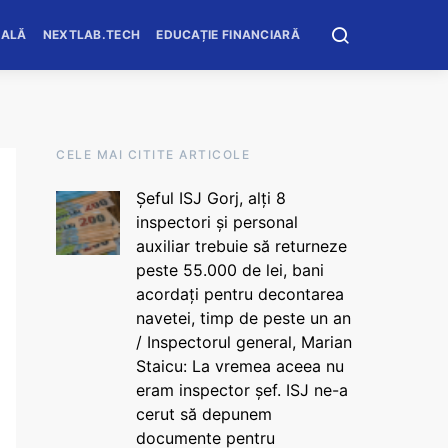
OALĂ
NEXTLAB.TECH
EDUCAȚIE FINANCIARĂ
CELE MAI CITITE ARTICOLE
Șeful ISJ Gorj, alți 8
inspectori și personal
auxiliar trebuie să returneze
peste 55.000 de lei, bani
acordați pentru decontarea
navetei, timp de peste un an
/ Inspectorul general, Marian
Staicu: La vremea aceea nu
eram inspector șef. ISJ ne-a
cerut să depunem
documente pentru