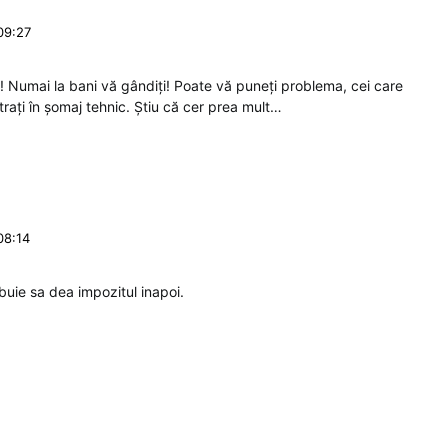
09:27
! Numai la bani vă gândiți! Poate vă puneți problema, cei care
trați în șomaj tehnic. Știu că cer prea mult…
08:14
ebuie sa dea impozitul inapoi.