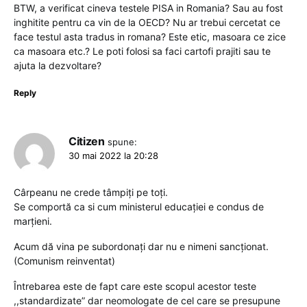
BTW, a verificat cineva testele PISA in Romania? Sau au fost
inghitite pentru ca vin de la OECD? Nu ar trebui cercetat ce
face testul asta tradus in romana? Este etic, masoara ce zice
ca masoara etc.? Le poti folosi sa faci cartofi prajiti sau te
ajuta la dezvoltare?
Reply
Citizen
spune:
30 mai 2022 la 20:28
Cârpeanu ne crede tâmpiți pe toți.
Se comportă ca si cum ministerul educației e condus de
marțieni.
Acum dă vina pe subordonați dar nu e nimeni sancționat.
(Comunism reinventat)
Întrebarea este de fapt care este scopul acestor teste
,,standardizate” dar neomologate de cel care se presupune