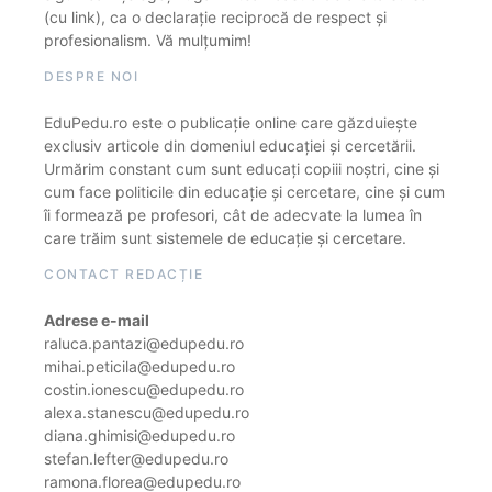
(cu link), ca o declarație reciprocă de respect și
profesionalism. Vă mulțumim!
DESPRE NOI
EduPedu.ro este o publicație online care găzduiește
exclusiv articole din domeniul educației și cercetării.
Urmărim constant cum sunt educați copiii noștri, cine și
cum face politicile din educație și cercetare, cine și cum
îi formează pe profesori, cât de adecvate la lumea în
care trăim sunt sistemele de educație și cercetare.
CONTACT REDACȚIE
Adrese e-mail
raluca.pantazi@edupedu.ro
mihai.peticila@edupedu.ro
costin.ionescu@edupedu.ro
alexa.stanescu@edupedu.ro
diana.ghimisi@edupedu.ro
stefan.lefter@edupedu.ro
ramona.florea@edupedu.ro