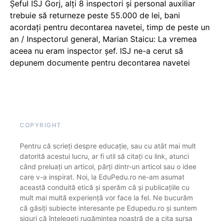
Șeful ISJ Gorj, alți 8 inspectori și personal auxiliar
trebuie să returneze peste 55.000 de lei, bani
acordați pentru decontarea navetei, timp de peste un
an / Inspectorul general, Marian Staicu: La vremea
aceea nu eram inspector șef. ISJ ne-a cerut să
depunem documente pentru decontarea navetei
COPYRIGHT
Pentru că scrieți despre educație, sau cu atât mai mult
datorită acestui lucru, ar fi util să citați cu link, atunci
când preluați un articol, părți dintr-un articol sau o idee
care v-a inspirat. Noi, la EduPedu.ro ne-am asumat
această conduită etică și sperăm că și publicațiile cu
mult mai multă experiență vor face la fel. Ne bucurăm
că găsiți subiecte interesante pe Edupedu.ro și suntem
siguri că înțelegeți rugămintea noastră de a cita sursa