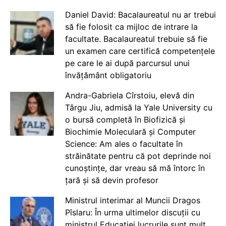
Daniel David: Bacalaureatul nu ar trebui
să fie folosit ca mijloc de intrare la
facultate. Bacalaureatul trebuie să fie
un examen care certifică competențele
pe care le ai după parcursul unui
învățământ obligatoriu
Andra-Gabriela Cîrstoiu, elevă din
Târgu Jiu, admisă la Yale University cu
o bursă completă în Biofizică și
Biochimie Moleculară și Computer
Science: Am ales o facultate în
străinătate pentru că pot deprinde noi
cunoștințe, dar vreau să mă întorc în
țară și să devin profesor
Ministrul interimar al Muncii Dragos
Pîslaru: În urma ultimelor discuții cu
ministrul Educației lucrurile sunt mult