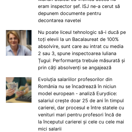
eram inspector șef. ISJ ne-a cerut să
depunem documente pentru
decontarea navetei
Nu poate liceul tehnologic să-i ducă pe
toți elevii la un Bacalaureat de 100%
absolvire, sunt care au intrat cu media
2 sau 3, spune inspectoarea Iuliana
Țugui: Performanța trebuie măsurată și
prin câți absolvenți se angajează
Evoluția salariilor profesorilor din
România nu se încadrează în niciun
model european - analiză Eurydice:
salariul crește doar 25 de ani în timpul
carierei, dar procesul e între statele cu
venituri mari pentru profesori încă de
la începutul carierei și cele cu cele mai
mici salarii