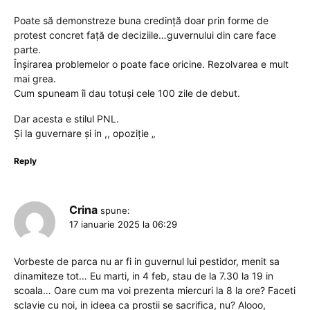
Poate să demonstreze buna credință doar prin forme de
protest concret față de deciziile…guvernului din care face
parte.
Înșirarea problemelor o poate face oricine. Rezolvarea e mult
mai grea.
Cum spuneam îi dau totuși cele 100 zile de debut.
Dar acesta e stilul PNL.
Și la guvernare și in ,, opoziție „
Reply
Crina
spune:
17 ianuarie 2025 la 06:29
Vorbeste de parca nu ar fi in guvernul lui pestidor, menit sa
dinamiteze tot… Eu marti, in 4 feb, stau de la 7.30 la 19 in
scoala… Oare cum ma voi prezenta miercuri la 8 la ore? Faceti
sclavie cu noi, in ideea ca prostii se sacrifica, nu? Alooo,