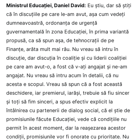
Ministrul Educației, Daniel David:
Eu știu, dar să știți
că în discuțiile pe care le-am avut, așa cum vedeți
dumneavoastră, ordonanța de urgență
guvernamentală în zona Educației, în prima variantă
propusă, ca să spun așa, de tehnocrații de pe
Finanțe, arăta mult mai rău. Nu vreau să intru în
discuție, dar discuția în coaliție și cu liderii coaliției
pe care am avut-o, a fost că v-ați angajat și ne-am
angajat. Nu vreau să intru acum în detalii, că nu
acesta e scopul. Vreau să spun că a fost această
deschidere, iar premierul, iarăși, trebuie să fiu sincer
și toți să fim sinceri, a spus efectiv explicit la
întâlnirea cu partenerii de dialog social, că el știe de
promisiunile făcute Educației, vede că condițiile nu
permit în acest moment, dar la reașezarea acestor
condiții, promisiunile vor fi onorate cu prioritate. Nu