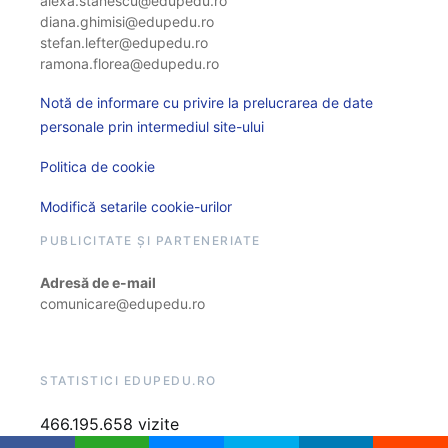
alexa.stanescu@edupedu.ro
diana.ghimisi@edupedu.ro
stefan.lefter@edupedu.ro
ramona.florea@edupedu.ro
Notă de informare cu privire la prelucrarea de date
personale prin intermediul site-ului
Politica de cookie
Modifică setarile cookie-urilor
PUBLICITATE ȘI PARTENERIATE
Adresă de e-mail
comunicare@edupedu.ro
STATISTICI EDUPEDU.RO
466.195.658 vizite