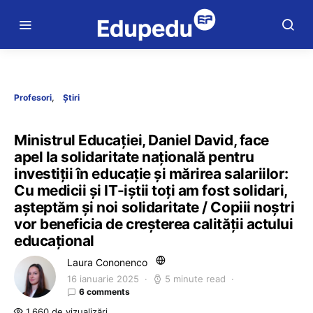
Profesori
Știri
Ministrul Educației, Daniel David, face
apel la solidaritate națională pentru
investiții în educație și mărirea salariilor:
Cu medicii și IT-iștii toți am fost solidari,
așteptăm și noi solidaritate / Copiii noștri
vor beneficia de creșterea calității actului
educațional
Laura Cononenco
16 ianuarie 2025
5 minute read
6 comments
1.660 de vizualizări