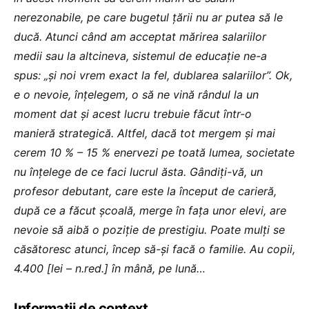
nerezonabile, pe care bugetul țării nu ar putea să le
ducă. Atunci când am acceptat mărirea salariilor
medii sau la altcineva, sistemul de educație ne-a
spus: „și noi vrem exact la fel, dublarea salariilor”. Ok,
e o nevoie, înțelegem, o să ne vină rândul la un
moment dat și acest lucru trebuie făcut într-o
manieră strategică. Altfel, dacă tot mergem și mai
cerem 10 % – 15 % enervezi pe toată lumea, societate
nu înțelege de ce faci lucrul ăsta. Gândiți-vă, un
profesor debutant, care este la început de carieră,
după ce a făcut școală, merge în fața unor elevi, are
nevoie să aibă o poziție de prestigiu. Poate mulți se
căsătoresc atunci, încep să-și facă o familie. Au copii,
4.400 [lei – n.red.] în mână, pe lună…
Informații de context