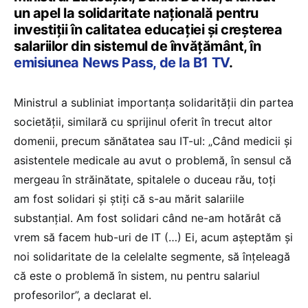
un apel la solidaritate națională pentru
investiții în calitatea educației și creșterea
salariilor din sistemul de învățământ, în
emisiunea News Pass, de la B1 TV
.
Ministrul a subliniat importanța solidarității din partea
societății, similară cu sprijinul oferit în trecut altor
domenii, precum sănătatea sau IT-ul: „Când medicii și
asistentele medicale au avut o problemă, în sensul că
mergeau în străinătate, spitalele o duceau rău, toți
am fost solidari și știți că s-au mărit salariile
substanțial. Am fost solidari când ne-am hotărât că
vrem să facem hub-uri de IT (…) Ei, acum așteptăm și
noi solidaritate de la celelalte segmente, să înțeleagă
că este o problemă în sistem, nu pentru salariul
profesorilor”, a declarat el.