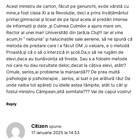
Acest ministru de carton, făcut pe genunchi, evde vârstă cu
mine,a fost clasa XI a la Revoluție, deci a prins învățământul
primar,gimnazial și liceal de pe tipul acela al predări intense
de informații și date ,și Culmea Culmilor a ajuns mare om,
Rector al unei mari Universități din țară,la Cluj!!! Iar el vine
acum,in ” nebunia” și halucinațiile sale aeriene, să ne spună că
metoda de predare care l a făcut OM ,o valoare, e o metodă
Proastă,și că o să o interzică in școli.Da,o să ne rugăm de
elevi,daca au bunăvoința să învețe. Sau s a folosim metode
noi care nu dau rezultate deloc,decat la câțiva elevi, atât!?
Omule, serios,ai probleme la mansardă?? De prea multă
psihologie și psihoterapie , serios, ai luat o pe arătură rău! De
unde naiba tot apăreți cu ideile astea tâmpite, atât tu cât și
fostul ministru Câmpean,altă somitate??? Vai de capul vostru!
Reply
Citizen
spune:
17 ianuarie 2025 la 14:53