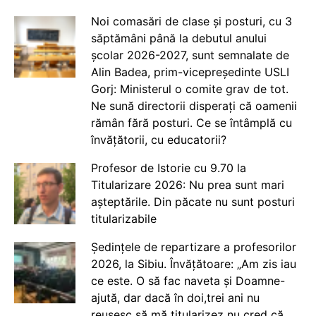
Noi comasări de clase și posturi, cu 3
săptămâni până la debutul anului
școlar 2026-2027, sunt semnalate de
Alin Badea, prim-vicepreședinte USLI
Gorj: Ministerul o comite grav de tot.
Ne sună directorii disperați că oamenii
rămân fără posturi. Ce se întâmplă cu
învățătorii, cu educatorii?
Profesor de Istorie cu 9.70 la
Titularizare 2026: Nu prea sunt mari
așteptările. Din păcate nu sunt posturi
titularizabile
Ședințele de repartizare a profesorilor
2026, la Sibiu. Învățătoare: „Am zis iau
ce este. O să fac naveta și Doamne-
ajută, dar dacă în doi,trei ani nu
reușesc să mă titularizez nu cred că