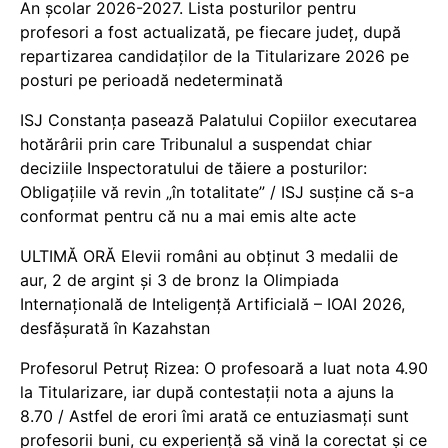
An școlar 2026-2027. Lista posturilor pentru
profesori a fost actualizată, pe fiecare județ, după
repartizarea candidaților de la Titularizare 2026 pe
posturi pe perioadă nedeterminată
ISJ Constanța pasează Palatului Copiilor executarea
hotărârii prin care Tribunalul a suspendat chiar
deciziile Inspectoratului de tăiere a posturilor:
Obligațiile vă revin „în totalitate” / ISJ susține că s-a
conformat pentru că nu a mai emis alte acte
ULTIMĂ ORĂ Elevii români au obținut 3 medalii de
aur, 2 de argint și 3 de bronz la Olimpiada
Internațională de Inteligență Artificială – IOAI 2026,
desfășurată în Kazahstan
Profesorul Petruț Rizea: O profesoară a luat nota 4.90
la Titularizare, iar după contestații nota a ajuns la
8.70 / Astfel de erori îmi arată ce entuziasmați sunt
profesorii buni, cu experiență să vină la corectat și ce