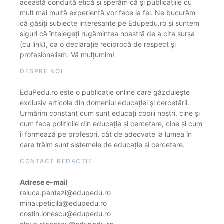
această conduită etică și sperăm că și publicațiile cu
mult mai multă experiență vor face la fel. Ne bucurăm
că găsiți subiecte interesante pe Edupedu.ro și suntem
siguri că înțelegeți rugămintea noastră de a cita sursa
(cu link), ca o declarație reciprocă de respect și
profesionalism. Vă mulțumim!
DESPRE NOI
EduPedu.ro este o publicație online care găzduiește
exclusiv articole din domeniul educației și cercetării.
Urmărim constant cum sunt educați copiii noștri, cine și
cum face politicile din educație și cercetare, cine și cum
îi formează pe profesori, cât de adecvate la lumea în
care trăim sunt sistemele de educație și cercetare.
CONTACT REDACȚIE
Adrese e-mail
raluca.pantazi@edupedu.ro
mihai.peticila@edupedu.ro
costin.ionescu@edupedu.ro