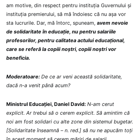
am motive, din respect pentru instituția Guvernului și
instituția premierului, să mă îndoiesc că nu așa vor
sta lucrurile. Dar, mă întorc, spuneam,
a
vem nevoie
de solidaritate în educație, nu pentru salariile
profesorilor, pentru calitatea actului educațional,
care se referă la copiii noștri, copiii noștri vor
beneficia.
Moderatoare:
De ce ar veni această solidaritate,
dacă n-a venit până acum?
Ministrul Educației, Daniel David:
N-am cerut
explicit. Ar trebui să o cerem explicit. Să amintim că
noi am fost solidari cu alte zone din sistemul bugetar.
[Solidaritate înseamnă – n. red.] să nu ne apucăm toți
în acest moment să cerem măriri de salarii