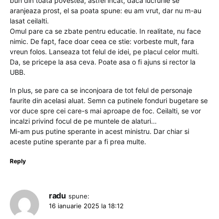
bun din toata povestea, astfel incat, daca lucrurile se
aranjeaza prost, el sa poata spune: eu am vrut, dar nu m-au
lasat ceilalti.
Omul pare ca se zbate pentru educatie. In realitate, nu face
nimic. De fapt, face doar ceea ce stie: vorbeste mult, fara
vreun folos. Lanseaza tot felul de idei, pe placul celor multi.
Da, se pricepe la asa ceva. Poate asa o fi ajuns si rector la
UBB.
In plus, se pare ca se inconjoara de tot felul de personaje
faurite din acelasi aluat. Semn ca putinele fonduri bugetare se
vor duce spre cei care-s mai aproape de foc. Ceilalti, se vor
incalzi privind focul de pe muntele de alaturi…
Mi-am pus putine sperante in acest ministru. Dar chiar si
aceste putine sperante par a fi prea multe.
Reply
radu
spune:
16 ianuarie 2025 la 18:12