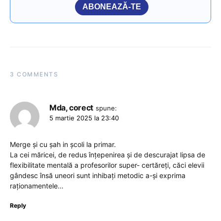
ABONEAZĂ-TE
3 COMMENTS
Mda, corect
spune:
5 martie 2025 la 23:40
Merge și cu șah in școli la primar.
La cei măricei, de redus înțepenirea și de descurajat lipsa de
flexibilitate mentală a profesorilor super- certăreți, căci elevii
gândesc însă uneori sunt inhibați metodic a-și exprima
raționamentele…
Reply