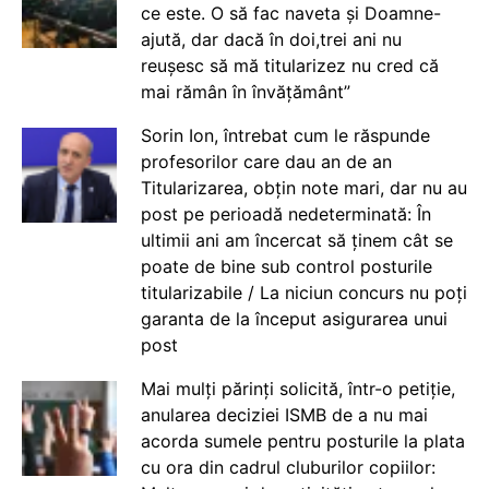
ce este. O să fac naveta și Doamne-
ajută, dar dacă în doi,trei ani nu
reușesc să mă titularizez nu cred că
mai rămân în învățământ”
Sorin Ion, întrebat cum le răspunde
profesorilor care dau an de an
Titularizarea, obțin note mari, dar nu au
post pe perioadă nedeterminată: În
ultimii ani am încercat să ținem cât se
poate de bine sub control posturile
titularizabile / La niciun concurs nu poți
garanta de la început asigurarea unui
post
Mai mulți părinți solicită, într-o petiție,
anularea deciziei ISMB de a nu mai
acorda sumele pentru posturile la plata
cu ora din cadrul cluburilor copiilor: