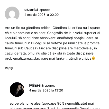
ciuenlai
spune:
4 martie 2025 la 00:00
Are un fix cu gândirea critica. Gândirea lui critica nu-i spune
că e o abominatie sa scoți Geografia de la nivelul superior al
liceului? să scoți niste absolvenți analfabeți spațial, care sa
caute tuneluri in Bucegi și să voteze pe unul câte le promite
tuneluri sub Caucaz? Fiecare disciplină are metodele ei, in
cazul de față, omul nu știe că există în toate disciplinele
problematizarea…dar, pare mai funky …gândire critica
Reply
Mihaela
spune:
4 martie 2025 la 13:20
eu pe planurile alea (aproape 90% nemodificate) mai
uitasem acum aproape 3 ani, in propunerile Decai. ca era