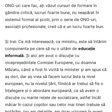
ONG-uri care fac, ați văzut cursuri de formare în
gândire critică, lucruri foarte bune, nu neapărat în
sistemul formal al școlii, prin o serie de ONG-uri,
asociații profesionale, cred că e un lucru foarte bun.
Și trei: Ce mă interesează, ca ministru, este să întărim
componenta pe care să nu o uităm de
educație
informală.
Și aici am avut o discuție cu
vicepreședintele Comisiei Europene, cu doamna
Mâzatu, când a fost în vizită la minister și am spus că
aș dori, dar aș vrea să facem lucrul ăsta la nivel
european, nu la nivelul țării, fiindcă ar trebui să fie o
înțelegere și o abordare europeană, ca să avem o
discuție cu marile rețele de socializare, astfel încât
măcar în cazul copiilor sau celor mai tineri trebuie să
hotărâm, (nu am detaliile, am doar viziunea în acest