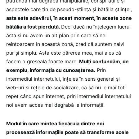
pătrundă mai degrabă manipulările, conspirațiile și
aspectele care țin de pseudo-știință și bătălia științei,
asta este adevărul, în acest moment, în aceste zone
bătălia a fost pierdută.
Deci dacă nu înțelegem lucrul
ăsta și nu avem un alt plan prin care să ne
reîntoarcem în această zonă, cred că suntem naivi
pur și simplu. Asta este părerea mea, mai ales că
facem o greșeală foarte mare:
Mulți confundăm, de
exemplu, informația cu cunoașterea.
Prin
intermediul internetului, înțeles în sens general și
web-uri și rețele de socializare, ca să nu le mai tot
repet când spun internet, prin intermediul internetului
noi avem acces mai degrabă la informații.
Modul în care mintea fiecăruia dintre noi
procesează informațiile poate să transforme acele