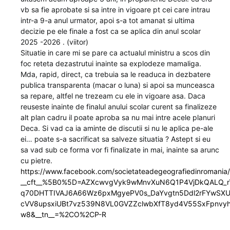
vb sa fie aprobate si sa intre in vigoare pt cei care intrau
intr-a 9-a anul urmator, apoi s-a tot amanat si ultima
decizie pe ele finale a fost ca se aplica din anul scolar
2025 -2026 . (viitor)
Situatie in care mi se pare ca actualul ministru a scos din
foc reteta dezastrutui inainte sa explodeze mamaliga.
Mda, rapid, direct, ca trebuia sa le readuca in dezbatere
publica transparenta (macar o luna) si apoi sa munceasca
sa repare, altfel ne trezeam cu ele in vigoare asa. Daca
reuseste inainte de finalul anului scolar curent sa finalizeze
alt plan cadru il poate aproba sa nu mai intre acele planuri
Deca. Si vad ca ia aminte de discutii si nu le aplica pe-ale
ei… poate s-a sacrificat sa salveze situatia ? Astept si eu
sa vad sub ce forma vor fi finalizate in mai, inainte sa arunc
cu pietre.
https://www.facebook.com/societateadegeografiedinrom
__cft__%5B0%5D=AZXcwvgVyk9wMnvXuN6Q1P4VjDkQALQ_r
q70DHTTIVAJ6A66Wz6pxMgyePV0s_DaYvgtn5Ddl2rFYwSXU
cVV8upsxiUBt7vz539N8VL0GVZZclwbXfT8yd4V55SxFpnvy
w8&__tn__=%2CO%2CP-R