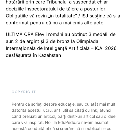
hotărârii prin care Tribunalul a suspendat chiar
deciziile Inspectoratului de tăiere a posturilor:
Obligațiile vă revin „în totalitate” / ISJ susține că s-a
conformat pentru că nu a mai emis alte acte
ULTIMĂ ORĂ Elevii români au obținut 3 medalii de
aur, 2 de argint și 3 de bronz la Olimpiada
Internațională de Inteligență Artificială – IOAI 2026,
desfășurată în Kazahstan
COPYRIGHT
Pentru că scrieți despre educație, sau cu atât mai mult
datorită acestui lucru, ar fi util să citați cu link, atunci
când preluați un articol, părți dintr-un articol sau o idee
care v-a inspirat. Noi, la EduPedu.ro ne-am asumat
această conduită etică și sperăm că și publicațiile cu