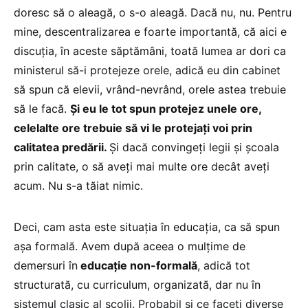
doresc să o aleagă, o s-o aleagă. Dacă nu, nu. Pentru
mine, descentralizarea e foarte importantă, că aici e
discuția, în aceste săptămâni, toată lumea ar dori ca
ministerul să-i protejeze orele, adică eu din cabinet
să spun că elevii, vrând-nevrând, orele astea trebuie
să le facă.
Și eu le tot spun protejez unele ore,
celelalte ore trebuie să vi le protejați voi prin
calitatea predării.
Și dacă convingeți legii și școala
prin calitate, o să aveți mai multe ore decât aveți
acum. Nu s-a tăiat nimic.
Deci, cam asta este situația în educația, ca să spun
așa formală. Avem după aceea o mulțime de
demersuri în
educație non-formală
, adică tot
structurată, cu curriculum, organizată, dar nu în
sistemul clasic al școlii. Probabil și ce faceți diverse