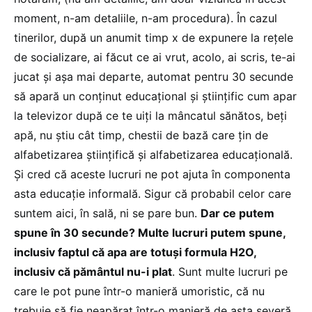
moment, n-am detaliile, n-am procedura). În cazul
tinerilor, după un anumit timp x de expunere la rețele
de socializare, ai făcut ce ai vrut, acolo, ai scris, te-ai
jucat și așa mai departe, automat pentru 30 secunde
să apară un conținut educațional și științific cum apar
la televizor după ce te uiți la mâncatul sănătos, beți
apă, nu știu cât timp, chestii de bază care țin de
alfabetizarea științifică și alfabetizarea educațională.
Și cred că aceste lucruri ne pot ajuta în componenta
asta educație informală. Sigur că probabil celor care
suntem aici, în sală, ni se pare bun.
Dar ce putem
spune în 30 secunde? Multe lucruri putem spune,
inclusiv faptul că apa are totuși formula H2O,
inclusiv că pământul nu-i plat
. Sunt multe lucruri pe
care le pot pune într-o manieră umoristic, că nu
trebuie să fie neapărat într-o manieră de asta severă