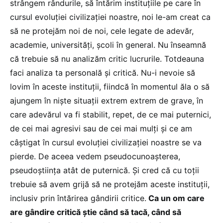
strângem rândurile, să întărim instituțiile pe care în
cursul evoluției civilizației noastre, noi le-am creat ca
să ne protejăm noi de noi, cele legate de adevăr,
academie, universități, școli în general. Nu înseamnă
că trebuie să nu analizăm critic lucrurile. Totdeauna
faci analiza ta personală și critică. Nu-i nevoie să
lovim în aceste instituții, fiindcă în momentul ăla o să
ajungem în niște situații extrem extrem de grave, în
care adevărul va fi stabilit, repet, de ce mai puternici,
de cei mai agresivi sau de cei mai mulți și ce am
câștigat în cursul evoluției civilizației noastre se va
pierde. De aceea vedem pseudocunoașterea,
pseudoștiința atât de puternică. Și cred că cu toții
trebuie să avem grijă să ne protejăm aceste instituții,
inclusiv prin întărirea gândirii critice.
Ca un om care
are gândire critică știe când să tacă, când să