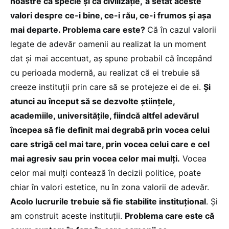
noastre ca specie și ca civilizație,
a setat aceste
valori despre ce-i bine, ce-i rău, ce-i frumos și așa
mai departe. Problema care este?
Că în cazul valorii
legate de adevăr oamenii au realizat la un moment
dat și mai accentuat, aș spune probabil că începând
cu perioada modernă, au realizat că ei trebuie să
creeze instituții prin care să se protejeze ei de ei.
Și
atunci au început să se dezvolte științele,
academiile, universitățile, fiindcă altfel adevărul
începea să fie definit mai degrabă prin vocea celui
care strigă cel mai tare, prin vocea celui care e cel
mai agresiv sau prin vocea celor mai mulți.
Vocea
celor mai mulți contează în decizii politice, poate
chiar în valori estetice, nu în zona valorii de adevăr.
Acolo lucrurile trebuie să fie stabilite instituțional
. Și
am construit aceste instituții.
Problema care este că