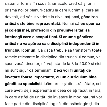
sistemul formal în școală, iar acolo cred că și prin
prisma noilor planuri-cadru la care lucrăm și care au
devenit, ați văzut vedete la nivel național,
gândirea
critică este bine reprezentată
. Numai că
eu sper ca
și colegii mei, profesorii din preuniversitar, să
înțeleagă care e scopul final. Și anume gândirea
critică nu va apărea ca o disciplină independentă în
trunchiul comun.
Că dacă trebuie să transform toate
temele relevante în discipline din trunchiul comun, vă
spun vouă, tinerilor, că veți sta de la 8 la 20:00 și nici
nu sunt sigur că terminăm.
Deci vor fi unități de
învățare foarte importante, cu un curriculum bine
gândit cu specialiști
, luăm orele și din străinătate, cei
care aveți deja experiență în ceea ce ați făcut în țară,
în care astfel de unități de învățare în mod natural vor
face parte din disciplină logică, din psihologie și din