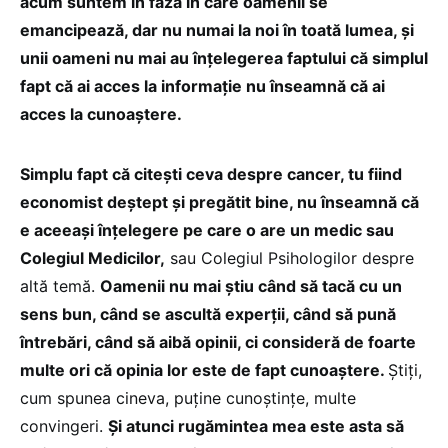
acum suntem în faza în care oamenii se
emancipează, dar nu numai la noi în toată lumea, și
unii oameni nu mai au înțelegerea faptului că simplul
fapt că ai acces la informație nu înseamnă că ai
acces la cunoaștere.
Simplu fapt că citești ceva despre cancer, tu fiind
economist deștept și pregătit bine, nu înseamnă că
e aceeași înțelegere pe care o are un medic sau
Colegiul Medicilor,
sau Colegiul Psihologilor despre
altă temă.
Oamenii nu mai știu când să tacă cu un
sens bun, când se ascultă experții, când să pună
întrebări, când să aibă opinii, ci consideră de foarte
multe ori că opinia lor este de fapt cunoaștere.
Știți,
cum spunea cineva, puține cunoștințe, multe
convingeri.
Și atunci rugămintea mea este asta să