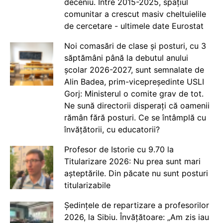
deceniu. Între 2015-2025, spațiul
comunitar a crescut masiv cheltuielile
de cercetare - ultimele date Eurostat
Noi comasări de clase și posturi, cu 3
săptămâni până la debutul anului
școlar 2026-2027, sunt semnalate de
Alin Badea, prim-vicepreședinte USLI
Gorj: Ministerul o comite grav de tot.
Ne sună directorii disperați că oamenii
rămân fără posturi. Ce se întâmplă cu
învățătorii, cu educatorii?
Profesor de Istorie cu 9.70 la
Titularizare 2026: Nu prea sunt mari
așteptările. Din păcate nu sunt posturi
titularizabile
Ședințele de repartizare a profesorilor
2026, la Sibiu. Învățătoare: „Am zis iau