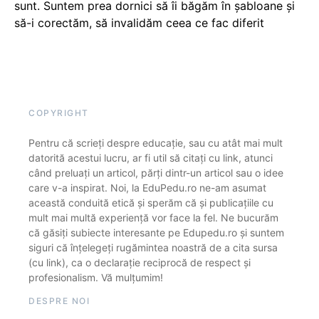
sunt. Suntem prea dornici să îi băgăm în șabloane și
să-i corectăm, să invalidăm ceea ce fac diferit
COPYRIGHT
Pentru că scrieți despre educație, sau cu atât mai mult
datorită acestui lucru, ar fi util să citați cu link, atunci
când preluați un articol, părți dintr-un articol sau o idee
care v-a inspirat. Noi, la EduPedu.ro ne-am asumat
această conduită etică și sperăm că și publicațiile cu
mult mai multă experiență vor face la fel. Ne bucurăm
că găsiți subiecte interesante pe Edupedu.ro și suntem
siguri că înțelegeți rugămintea noastră de a cita sursa
(cu link), ca o declarație reciprocă de respect și
profesionalism. Vă mulțumim!
DESPRE NOI