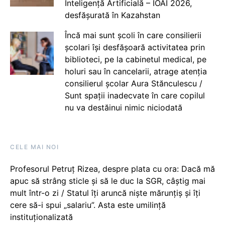
Inteligență Artificială – IOAI 2026,
desfășurată în Kazahstan
Încă mai sunt școli în care consilierii
școlari își desfășoară activitatea prin
biblioteci, pe la cabinetul medical, pe
holuri sau în cancelarii, atrage atenția
consilierul școlar Aura Stănculescu /
Sunt spații inadecvate în care copilul
nu va destăinui nimic niciodată
CELE MAI NOI
Profesorul Petruț Rizea, despre plata cu ora: Dacă mă
apuc să strâng sticle și să le duc la SGR, câștig mai
mult într-o zi / Statul îți aruncă niște mărunțiș și îți
cere să-i spui „salariu”. Asta este umilință
instituționalizată