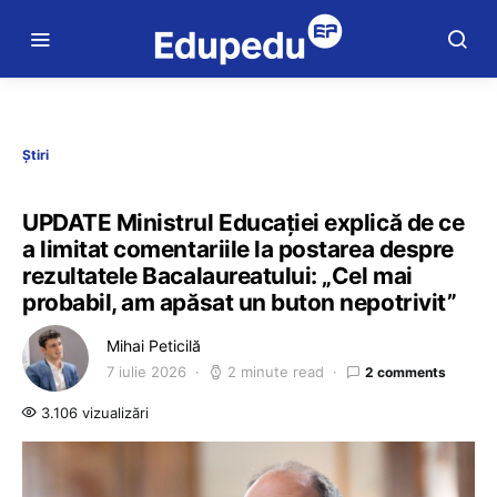
Știri
UPDATE Ministrul Educației explică de ce
a limitat comentariile la postarea despre
rezultatele Bacalaureatului: „Cel mai
probabil, am apăsat un buton nepotrivit”
Mihai Peticilă
7 iulie 2026
2 minute read
2 comments
3.106 vizualizări