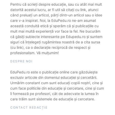
Pentru că scrieți despre educație, sau cu atât mai mult
datorită acestui lucru, ar fi util să citați cu link, atunci
când preluați un articol, părți dintr-un articol sau o idee
care v-a inspirat. Noi, la EduPedu.ro ne-am asumat
această conduită etică și sperăm că și publicațiile cu
mult mai multă experiență vor face la fel. Ne bucurăm
că găsiți subiecte interesante pe Edupedu.ro și suntem
siguri că înțelegeți rugămintea noastră de a cita sursa
(cu link), ca o declarație reciprocă de respect și
profesionalism. Vă mulțumim!
DESPRE NOI
EduPedu.ro este o publicație online care găzduiește
exclusiv articole din domeniul educației și cercetării.
Urmărim constant cum sunt educați copiii noștri, cine și
cum face politicile din educație și cercetare, cine și cum
îi formează pe profesori, cât de adecvate la lumea în
care trăim sunt sistemele de educație și cercetare.
CONTACT REDACȚIE