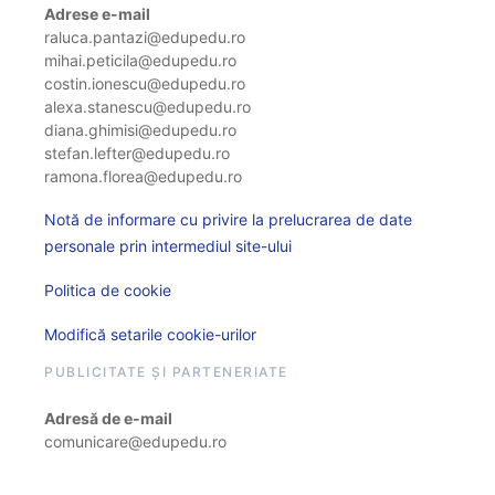
Adrese e-mail
raluca.pantazi@edupedu.ro
mihai.peticila@edupedu.ro
costin.ionescu@edupedu.ro
alexa.stanescu@edupedu.ro
diana.ghimisi@edupedu.ro
stefan.lefter@edupedu.ro
ramona.florea@edupedu.ro
Notă de informare cu privire la prelucrarea de date
personale prin intermediul site-ului
Politica de cookie
Modifică setarile cookie-urilor
PUBLICITATE ȘI PARTENERIATE
Adresă de e-mail
comunicare@edupedu.ro