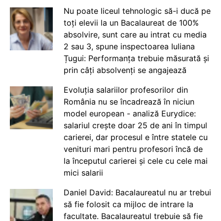
Nu poate liceul tehnologic să-i ducă pe
toți elevii la un Bacalaureat de 100%
absolvire, sunt care au intrat cu media
2 sau 3, spune inspectoarea Iuliana
Țugui: Performanța trebuie măsurată și
prin câți absolvenți se angajează
Evoluția salariilor profesorilor din
România nu se încadrează în niciun
model european - analiză Eurydice:
salariul crește doar 25 de ani în timpul
carierei, dar procesul e între statele cu
venituri mari pentru profesori încă de
la începutul carierei și cele cu cele mai
mici salarii
Daniel David: Bacalaureatul nu ar trebui
să fie folosit ca mijloc de intrare la
facultate. Bacalaureatul trebuie să fie