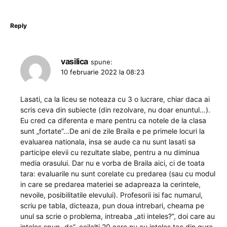
Reply
vasilica
spune:
10 februarie 2022 la 08:23
Lasati, ca la liceu se noteaza cu 3 o lucrare, chiar daca ai
scris ceva din subiecte (din rezolvare, nu doar enuntul…).
Eu cred ca diferenta e mare pentru ca notele de la clasa
sunt „fortate”…De ani de zile Braila e pe primele locuri la
evaluarea nationala, insa se aude ca nu sunt lasati sa
participe elevii cu rezultate slabe, pentru a nu diminua
media orasului. Dar nu e vorba de Braila aici, ci de toata
tara: evaluarile nu sunt corelate cu predarea (sau cu modul
in care se predarea materiei se adapreaza la cerintele,
nevoile, posibilitatile elevului). Profesorii isi fac numarul,
scriu pe tabla, dicteaza, pun doua intrebari, cheama pe
unul sa scrie o problema, intreaba „ati inteles?”, doi care au
inteles spun „da”, ceilalti 20 care nu au inteles tac din gura