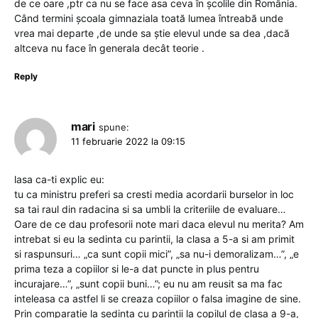
de ce oare ,ptr ca nu se face asa ceva în școlile din România.
Când termini școala gimnaziala toată lumea întreabă unde
vrea mai departe ,de unde sa știe elevul unde sa dea ,dacă
altceva nu face în generala decât teorie .
Reply
mari
spune:
11 februarie 2022 la 09:15
lasa ca-ti explic eu:
tu ca ministru preferi sa cresti media acordarii burselor in loc
sa tai raul din radacina si sa umbli la criteriile de evaluare…
Oare de ce dau profesorii note mari daca elevul nu merita? Am
intrebat si eu la sedinta cu parintii, la clasa a 5-a si am primit
si raspunsuri… „ca sunt copii mici”, „sa nu-i demoralizam…”, „e
prima teza a copiilor si le-a dat puncte in plus pentru
incurajare…”, „sunt copii buni…”; eu nu am reusit sa ma fac
inteleasa ca astfel li se creaza copiilor o falsa imagine de sine.
Prin comparatie la sedinta cu parintii la copilul de clasa a 9-a,