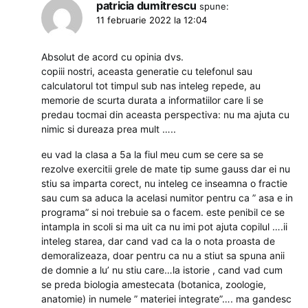
patricia dumitrescu
spune:
11 februarie 2022 la 12:04
Absolut de acord cu opinia dvs.
copiii nostri, aceasta generatie cu telefonul sau
calculatorul tot timpul sub nas inteleg repede, au
memorie de scurta durata a informatiilor care li se
predau tocmai din aceasta perspectiva: nu ma ajuta cu
nimic si dureaza prea mult …..
eu vad la clasa a 5a la fiul meu cum se cere sa se
rezolve exercitii grele de mate tip sume gauss dar ei nu
stiu sa imparta corect, nu inteleg ce inseamna o fractie
sau cum sa aduca la acelasi numitor pentru ca ” asa e in
programa” si noi trebuie sa o facem. este penibil ce se
intampla in scoli si ma uit ca nu imi pot ajuta copilul ….ii
inteleg starea, dar cand vad ca la o nota proasta de
demoralizeaza, doar pentru ca nu a stiut sa spuna anii
de domnie a lu’ nu stiu care…la istorie , cand vad cum
se preda biologia amestecata (botanica, zoologie,
anatomie) in numele ” materiei integrate”…. ma gandesc