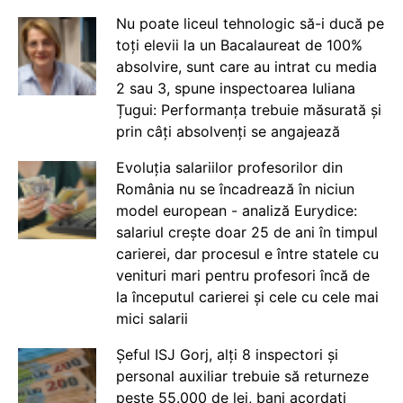
Nu poate liceul tehnologic să-i ducă pe
toți elevii la un Bacalaureat de 100%
absolvire, sunt care au intrat cu media
2 sau 3, spune inspectoarea Iuliana
Țugui: Performanța trebuie măsurată și
prin câți absolvenți se angajează
Evoluția salariilor profesorilor din
România nu se încadrează în niciun
model european - analiză Eurydice:
salariul crește doar 25 de ani în timpul
carierei, dar procesul e între statele cu
venituri mari pentru profesori încă de
la începutul carierei și cele cu cele mai
mici salarii
Șeful ISJ Gorj, alți 8 inspectori și
personal auxiliar trebuie să returneze
peste 55.000 de lei, bani acordați