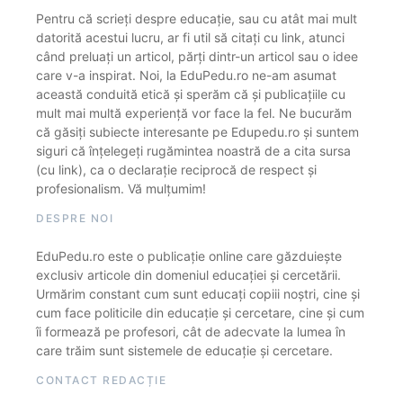
Pentru că scrieți despre educație, sau cu atât mai mult
datorită acestui lucru, ar fi util să citați cu link, atunci
când preluați un articol, părți dintr-un articol sau o idee
care v-a inspirat. Noi, la EduPedu.ro ne-am asumat
această conduită etică și sperăm că și publicațiile cu
mult mai multă experiență vor face la fel. Ne bucurăm
că găsiți subiecte interesante pe Edupedu.ro și suntem
siguri că înțelegeți rugămintea noastră de a cita sursa
(cu link), ca o declarație reciprocă de respect și
profesionalism. Vă mulțumim!
DESPRE NOI
EduPedu.ro este o publicație online care găzduiește
exclusiv articole din domeniul educației și cercetării.
Urmărim constant cum sunt educați copiii noștri, cine și
cum face politicile din educație și cercetare, cine și cum
îi formează pe profesori, cât de adecvate la lumea în
care trăim sunt sistemele de educație și cercetare.
CONTACT REDACȚIE