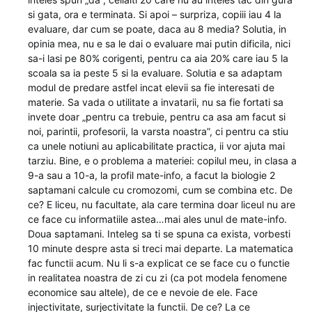
si gata, ora e terminata. Si apoi – surpriza, copiii iau 4 la
evaluare, dar cum se poate, daca au 8 media? Solutia, in
opinia mea, nu e sa le dai o evaluare mai putin dificila, nici
sa-i lasi pe 80% corigenti, pentru ca aia 20% care iau 5 la
scoala sa ia peste 5 si la evaluare. Solutia e sa adaptam
modul de predare astfel incat elevii sa fie interesati de
materie. Sa vada o utilitate a invatarii, nu sa fie fortati sa
invete doar „pentru ca trebuie, pentru ca asa am facut si
noi, parintii, profesorii, la varsta noastra”, ci pentru ca stiu
ca unele notiuni au aplicabilitate practica, ii vor ajuta mai
tarziu. Bine, e o problema a materiei: copilul meu, in clasa a
9-a sau a 10-a, la profil mate-info, a facut la biologie 2
saptamani calcule cu cromozomi, cum se combina etc. De
ce? E liceu, nu facultate, ala care termina doar liceul nu are
ce face cu informatiile astea…mai ales unul de mate-info.
Doua saptamani. Inteleg sa ti se spuna ca exista, vorbesti
10 minute despre asta si treci mai departe. La matematica
fac functii acum. Nu li s-a explicat ce se face cu o functie
in realitatea noastra de zi cu zi (ca pot modela fenomene
economice sau altele), de ce e nevoie de ele. Face
injectivitate, surjectivitate la functii. De ce? La ce