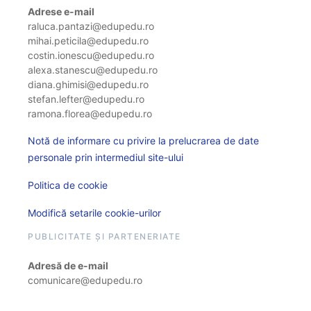
Adrese e-mail
raluca.pantazi@edupedu.ro
mihai.peticila@edupedu.ro
costin.ionescu@edupedu.ro
alexa.stanescu@edupedu.ro
diana.ghimisi@edupedu.ro
stefan.lefter@edupedu.ro
ramona.florea@edupedu.ro
Notă de informare cu privire la prelucrarea de date
personale prin intermediul site-ului
Politica de cookie
Modifică setarile cookie-urilor
PUBLICITATE ȘI PARTENERIATE
Adresă de e-mail
comunicare@edupedu.ro