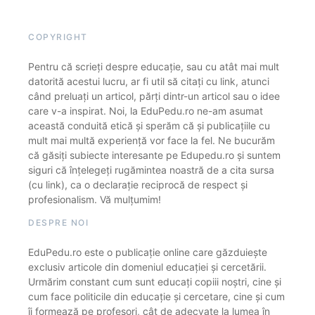
COPYRIGHT
Pentru că scrieți despre educație, sau cu atât mai mult
datorită acestui lucru, ar fi util să citați cu link, atunci
când preluați un articol, părți dintr-un articol sau o idee
care v-a inspirat. Noi, la EduPedu.ro ne-am asumat
această conduită etică și sperăm că și publicațiile cu
mult mai multă experiență vor face la fel. Ne bucurăm
că găsiți subiecte interesante pe Edupedu.ro și suntem
siguri că înțelegeți rugămintea noastră de a cita sursa
(cu link), ca o declarație reciprocă de respect și
profesionalism. Vă mulțumim!
DESPRE NOI
EduPedu.ro este o publicație online care găzduiește
exclusiv articole din domeniul educației și cercetării.
Urmărim constant cum sunt educați copiii noștri, cine și
cum face politicile din educație și cercetare, cine și cum
îi formează pe profesori, cât de adecvate la lumea în