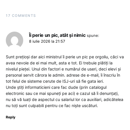
17 COMMENTS
Îi perie un pic, atât și nimic
spune:
8 iulie 2026 la 21:57
Sunt prețioși dar aici ministrul îi perie un pic pe orgoliu, căci va
avea nevoie de ei mai mult, asta e tot. Ei trebuie plătiți la
nivelul pieței. Unul din factori e numărul de useri, deci elevi și
personal servit cărora le admin. adrese de e-mail, îi înscriu în
tot felul de sisteme cerute de ISJ-uri să fie gata ieri.
Unde știți informaticieni care fac dude (prin catalogul
electronic sau ce mai spuneți pe aci) e cazul să îi denunțați,
nu să vă luați de aspectul cu salariul lor ca auxiliari, adicătelea
nu toți sunt culpabili pentru ce fac niște uscături.
Reply