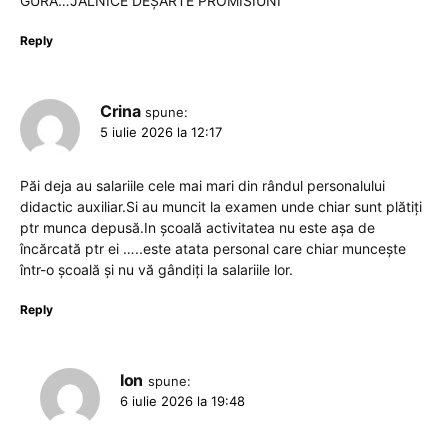
GURA…JALNICE DEȘARTE PROMISIUNI
Reply
Crina
spune:
5 iulie 2026 la 12:17
Păi deja au salariile cele mai mari din rândul personalului
didactic auxiliar.Si au muncit la examen unde chiar sunt plătiți
ptr munca depusă.In școală activitatea nu este așa de
încărcată ptr ei …..este atata personal care chiar muncește
într-o școală și nu vă gândiți la salariile lor.
Reply
Ion
spune:
6 iulie 2026 la 19:48