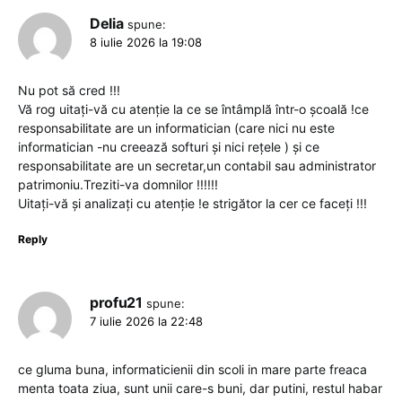
Delia
spune:
8 iulie 2026 la 19:08
Nu pot să cred !!!
Vă rog uitați-vă cu atenție la ce se întâmplă într-o școală !ce
responsabilitate are un informatician (care nici nu este
informatician -nu creează softuri și nici rețele ) și ce
responsabilitate are un secretar,un contabil sau administrator
patrimoniu.Treziti-va domnilor !!!!!!
Uitați-vă și analizați cu atenție !e strigător la cer ce faceți !!!
Reply
profu21
spune:
7 iulie 2026 la 22:48
ce gluma buna, informaticienii din scoli in mare parte freaca
menta toata ziua, sunt unii care-s buni, dar putini, restul habar