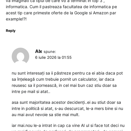
va imaginati ca tipul de care vb a terminat in top 3 ,
informatica. Cum il pastreaza facultatea de informatica pe
acest tip care primeste oferte de la Google si Amazon par
example!?!
Reply
Alx
spune:
6 iulie 2026 la 01:55
nu sunt interesați sa ii păstreze pentru ca ei abia daca pot
sa înțeleagă cum trebuie pornit un calculator, iar daca
reusesc sa il pornească, in cel mai bun caz stiu doar sa
intre pe mail si atat..
asa sunt majoritatea acestor decidenți..ei au stiut doar sa
intre in politică si atat, s-au descurcat, le-a mers bine si nu
au mai avut nevoie sa stie mai mult.
iar mai.nou le-a intrat in cap ca vine AI ul si face tot deci nu