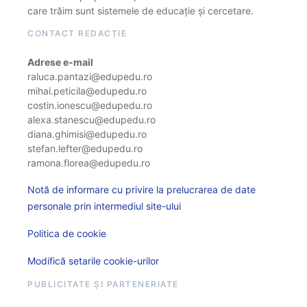
care trăim sunt sistemele de educație și cercetare.
CONTACT REDACȚIE
Adrese e-mail
raluca.pantazi@edupedu.ro
mihai.peticila@edupedu.ro
costin.ionescu@edupedu.ro
alexa.stanescu@edupedu.ro
diana.ghimisi@edupedu.ro
stefan.lefter@edupedu.ro
ramona.florea@edupedu.ro
Notă de informare cu privire la prelucrarea de date
personale prin intermediul site-ului
Politica de cookie
Modifică setarile cookie-urilor
PUBLICITATE ȘI PARTENERIATE