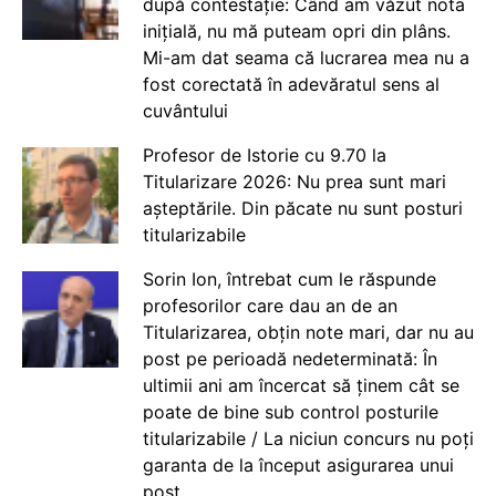
după contestație: Când am văzut nota
inițială, nu mă puteam opri din plâns.
Mi-am dat seama că lucrarea mea nu a
fost corectată în adevăratul sens al
cuvântului
Profesor de Istorie cu 9.70 la
Titularizare 2026: Nu prea sunt mari
așteptările. Din păcate nu sunt posturi
titularizabile
Sorin Ion, întrebat cum le răspunde
profesorilor care dau an de an
Titularizarea, obțin note mari, dar nu au
post pe perioadă nedeterminată: În
ultimii ani am încercat să ținem cât se
poate de bine sub control posturile
titularizabile / La niciun concurs nu poți
garanta de la început asigurarea unui
post