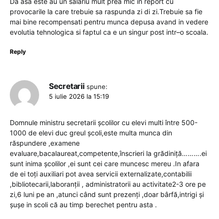
Da asa este au un salariu mult prea mic in report cu
provocarile la care trebuie sa raspunda zi di zi.Trebuie sa fie
mai bine recompensati pentru munca depusa avand in vedere
evolutia tehnologica si faptul ca e un singur post intr–o scoala.
Reply
Secretarii
spune:
5 iulie 2026 la 15:19
Domnule ministru secretarii școlilor cu elevi multi între 500-
1000 de elevi duc greul școli,este multa munca din
răspundere ,examene
evaluare,bacalaureat,competente,înscrieri la grădiniță……….ei
sunt inima școlilor ,ei sunt cei care muncesc mereu .In afara
de ei toți auxiliari pot avea servicii externalizate,contabilii
,bibliotecarii,laboranții , administratorii au activitate2-3 ore pe
zi,6 luni pe an ,atunci când sunt prezenți ,doar bârfă,intrigi și
șușe in scoli că au timp berechet pentru asta .