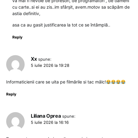
va mai fi nevoie de profesori, de programatori , de oameni
cu carte..si ei au zis..im sfârșit, avem.motov sa scăpăm de
astia definitiv,
asa ca au gasit justificarea la tot ce se întâmplă..
Reply
Xx
spune:
5 iulie 2026 la 19:28
Informaticienii care se uita pe filmările si tac mâlc!
Reply
Liliana Oprea
spune:
5 iulie 2026 la 16:16