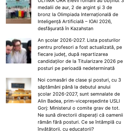
ULTIMĂ ORĂ Elevii români au obținut 3
medalii de aur, 2 de argint și 3 de
bronz la Olimpiada Internațională de
Inteligență Artificială – IOAI 2026,
desfășurată în Kazahstan
An școlar 2026-2027. Lista posturilor
pentru profesori a fost actualizată, pe
fiecare județ, după repartizarea
candidaților de la Titularizare 2026 pe
posturi pe perioadă nedeterminată
Noi comasări de clase și posturi, cu 3
săptămâni până la debutul anului
școlar 2026-2027, sunt semnalate de
Alin Badea, prim-vicepreședinte USLI
Gorj: Ministerul o comite grav de tot.
Ne sună directorii disperați că oamenii
rămân fără posturi. Ce se întâmplă cu
învățătorii, cu educatorii?