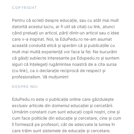
COPYRIGHT
Pentru că scrieți despre educație, sau cu atât mai mult
datorită acestui lucru, ar fi util să citați cu link, atunci
când preluați un articol, părți dintr-un articol sau o idee
care v-a inspirat. Noi, la EduPedu.ro ne-am asumat
această conduită etică și sperăm că și publicațiile cu
mult mai multă experiență vor face la fel. Ne bucurăm
că găsiți subiecte interesante pe Edupedu.ro și suntem
siguri că înțelegeți rugămintea noastră de a cita sursa
(cu link), ca o declarație reciprocă de respect și
profesionalism. Vă mulțumim!
DESPRE NOI
EduPedu.ro este o publicație online care găzduiește
exclusiv articole din domeniul educației și cercetării.
Urmărim constant cum sunt educați copiii noștri, cine și
cum face politicile din educație și cercetare, cine și cum
îi formează pe profesori, cât de adecvate la lumea în
care trăim sunt sistemele de educație și cercetare.