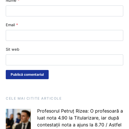
Nume
*
Email
*
Sit web
CELE MAI CITITE ARTICOLE
Profesorul Petruț Rizea: O profesoară a
luat nota 4.90 la Titularizare, iar după
contestații nota a ajuns la 8.70 / Astfel