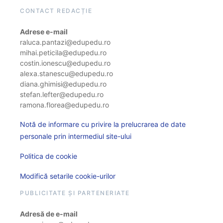
CONTACT REDACȚIE
Adrese e-mail
raluca.pantazi@edupedu.ro
mihai.peticila@edupedu.ro
costin.ionescu@edupedu.ro
alexa.stanescu@edupedu.ro
diana.ghimisi@edupedu.ro
stefan.lefter@edupedu.ro
ramona.florea@edupedu.ro
Notă de informare cu privire la prelucrarea de date
personale prin intermediul site-ului
Politica de cookie
Modifică setarile cookie-urilor
PUBLICITATE ȘI PARTENERIATE
Adresă de e-mail